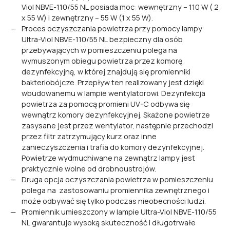
Viol NBVE-110/55 NL posiada moc: wewnętrzny – 110 W ( 2
x 55 W) i zewnętrzny – 55 W (1 x 55 W).
Proces oczyszczania powietrza przy pomocy lampy
Ultra-Viol NBVE-110/55 NL bezpieczny dla osób
przebywających w pomieszczeniu polega na
wymuszonym obiegu powietrza przez komorę
dezynfekcyjną, w której znajdują się promienniki
bakteriobójcze. Przepływ ten realizowany jest dzięki
wbudowanemu w lampie wentylatorowi. Dezynfekcja
powietrza za pomocą promieni UV-C odbywa się
wewnątrz komory dezynfekcyjnej. Skażone powietrze
zasysane jest przez wentylator, następnie przechodzi
przez filtr zatrzymujący kurz oraz inne
zanieczyszczenia i trafia do komory dezynfekcyjnej.
Powietrze wydmuchiwane na zewnątrz lampy jest
praktycznie wolne od drobnoustrojów.
Druga opcja oczyszczania powietrza w pomieszczeniu
polega na zastosowaniu promiennika zewnętrznego i
może odbywać się tylko podczas nieobecności ludzi.
Promiennik umieszczony w lampie Ultra-Viol NBVE-110/55
NL gwarantuje wysoką skuteczność i długotrwałe