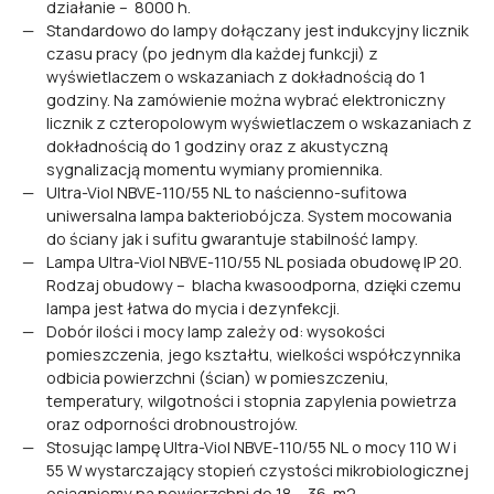
działanie – 8000 h.
Standardowo do lampy dołączany jest indukcyjny licznik
czasu pracy (po jednym dla każdej funkcji) z
wyświetlaczem o wskazaniach z dokładnością do 1
godziny. Na zamówienie można wybrać elektroniczny
licznik z czteropolowym wyświetlaczem o wskazaniach z
dokładnością do 1 godziny oraz z akustyczną
sygnalizacją momentu wymiany promiennika.
Ultra-Viol NBVE-110/55 NL to naścienno-sufitowa
uniwersalna lampa bakteriobójcza. System mocowania
do ściany jak i sufitu gwarantuje stabilność lampy.
Lampa Ultra-Viol NBVE-110/55 NL posiada obudowę IP 20.
Rodzaj obudowy – blacha kwasoodporna, dzięki czemu
lampa jest łatwa do mycia i dezynfekcji.
Dobór ilości i mocy lamp zależy od: wysokości
pomieszczenia, jego kształtu, wielkości współczynnika
odbicia powierzchni (ścian) w pomieszczeniu,
temperatury, wilgotności i stopnia zapylenia powietrza
oraz odporności drobnoustrojów.
Stosując lampę Ultra-Viol NBVE-110/55 NL o mocy 110 W i
55 W wystarczający stopień czystości mikrobiologicznej
osiągniemy na powierzchni do 18 – 36 m2.