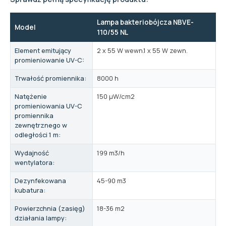
Lampa bakteriobójcza NBVE-
Model
110/55 NL
Element emitujący
2 x 55 W wewn.1 x 55 W zewn.
promieniowanie UV-C:
Trwałość promiennika:
8000 h
Natężenie
150 µW/cm2
promieniowania UV-C
promiennika
zewnętrznego w
odległości 1 m:
Wydajność
199 m3/h
wentylatora:
Dezynfekowana
45-90 m3
kubatura:
Powierzchnia (zasięg)
18-36 m2
działania lampy: