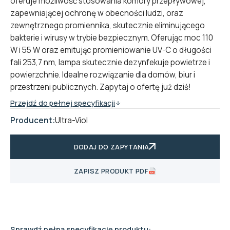
oferuje możliwość stosowania komory przepływowej,
zapewniającej ochronę w obecności ludzi, oraz
zewnętrznego promiennika, skutecznie eliminującego
bakterie i wirusy w trybie bezpiecznym. Oferując moc 110
W i 55 W oraz emitując promieniowanie UV-C o długości
fali 253,7 nm, lampa skutecznie dezynfekuje powietrze i
powierzchnie. Idealne rozwiązanie dla domów, biur i
przestrzeni publicznych. Zapytaj o ofertę już dziś!
Przejdź do pełnej specyfikacji
Producent:
Ultra-Viol
DODAJ DO ZAPYTANIA
ZAPISZ PRODUKT PDF
Sprawdź pełną specyfikację produktu: