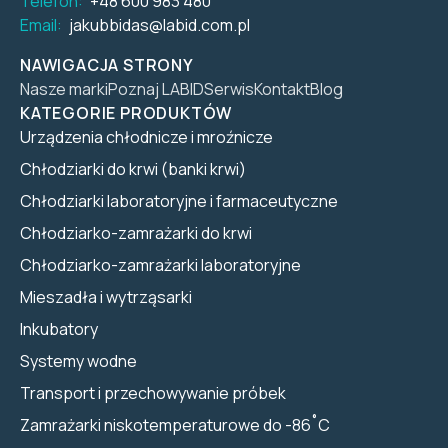
Telefon:
+48 600 983 480
Email:
jakubbidas@labid.com.pl
NAWIGACJA STRONY
Nasze marki
Poznaj LABID
Serwis
Kontakt
Blog
KATEGORIE PRODUKTÓW
Urządzenia chłodnicze i mroźnicze
Chłodziarki do krwi (banki krwi)
Chłodziarki laboratoryjne i farmaceutyczne
Chłodziarko-zamrażarki do krwi
Chłodziarko-zamrażarki laboratoryjne
Mieszadła i wytrząsarki
Inkubatory
Systemy wodne
Transport i przechowywanie próbek
Zamrażarki niskotemperaturowe do -86˚C