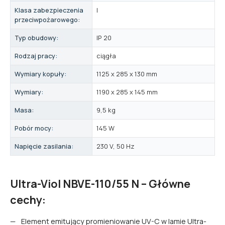
Klasa zabezpieczenia
I
przeciwpożarowego:
Typ obudowy:
IP 20
Rodzaj pracy:
ciągła
Wymiary kopuły:
1125 x 285 x 130 mm
Wymiary:
1190 x 285 x 145 mm
Masa:
9,5 kg
Pobór mocy:
145 W
Napięcie zasilania:
230 V, 50 Hz
Ultra-Viol NBVE-110/55 N – Główne
cechy:
Element emitujący promieniowanie UV-C w lamie Ultra-