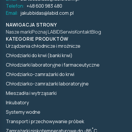
Telefon:
+48 600 983 480
Email:
jakubbidas@labid.com.pl
NAWIGACJA STRONY
Nasze marki
Poznaj LABID
Serwis
Kontakt
Blog
KATEGORIE PRODUKTÓW
Urządzenia chłodnicze i mroźnicze
Chłodziarki do krwi (banki krwi)
Chłodziarki laboratoryjne i farmaceutyczne
Chłodziarko-zamrażarki do krwi
Chłodziarko-zamrażarki laboratoryjne
Mieszadła i wytrząsarki
Inkubatory
Systemy wodne
Transport i przechowywanie próbek
Zamrażarki niskotemperaturowe do -86˚C