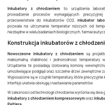
Inkubatory z chłodzeniem
to urządzenia laborato
prowadzenie procesów wymagających precyzyjnej 
przeciwieństwie do
inkubatorów CO2
, i
nkubator labo
pozwala na utrzymanie temperatur niższych od tempe
niezbędne w wielu badaniach biologicznych, farmaceutyc
Konstrukcja inkubatorów z chłodzen
Nowoczesne inkubatory z chłodzeniem
są projekt
maksymalną stabilność i jednorodność temperatury 
Urządzenia te posiadają izolowaną komorę wewnętrzną
umożliwiające podgląd oraz szczelne drzwi zewnętrzne za
Wyposażone są w czujniki temperatury, które precyzyjnie ko
interfejs ułatwia obsługę i nastawianie parametrów.
W zależności od technologii chłodzenia wyróżnia się dwa 
inkubatory z chłodzeniem kompresorowym
oraz
inkub
Peltiera
.