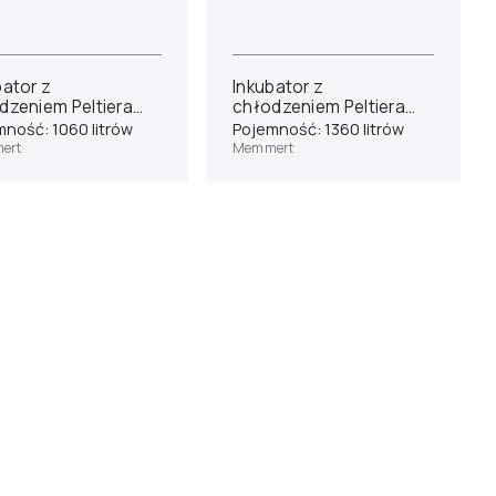
bator z
Inkubator z
dzeniem Peltiera
chłodzeniem Peltiera
ert IPP1060eco
Memmert IPP1400eco
ność: 1060 litrów
Pojemność: 1360 litrów
ert
Memmert