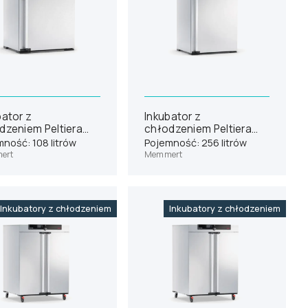
bator z
Inkubator z
dzeniem Peltiera
chłodzeniem Peltiera
ert IPP110eco
Memmert IPP260eco
ność: 108 litrów
Pojemność: 256 litrów
ert
Memmert
Inkubatory z chłodzeniem
Inkubatory z chłodzeniem