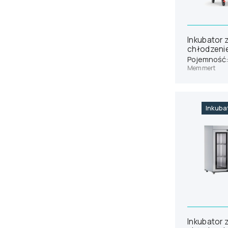
Inkubator 
chłodzenie
Memmert I
Pojemność: 
Memmert
Inkuba
Inkubator 