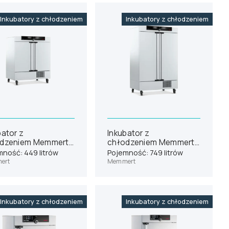
Inkubatory z chłodzeniem
Inkubatory z chłodzeniem
bator z
Inkubator z
dzeniem Memmert
chłodzeniem Memmert
50
ICP750
ność: 449 litrów
Pojemność: 749 litrów
ert
Memmert
Inkubatory z chłodzeniem
Inkubatory z chłodzeniem