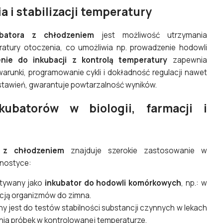
a i stabilizacji temperatury
ubatora z chłodzeniem
jest możliwość utrzymania
ratury otoczenia, co umożliwia np. prowadzenie hodowli
nie do inkubacji z kontrolą temperatury
zapewnia
warunki, programowanie cykli i dokładność regulacji nawet
ustawień, gwarantuje powtarzalność wyników.
kubatorów w biologii, farmacji i
r z chłodzeniem
znajduje szerokie zastosowanie w
gnostyce:
tywany jako
inkubator do hodowli komórkowych
, np.: w
cją organizmów do zimna.
y jest do testów stabilności substancji czynnych w lekach
ia próbek w kontrolowanej temperaturze.