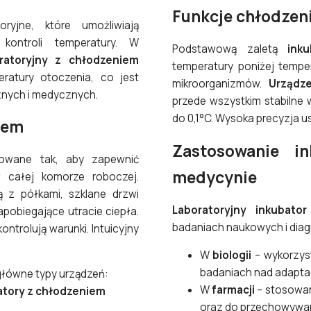
Funkcje chłodzeni
ryjne, które umożliwiają
kontroli temperatury. W
Podstawową zaletą
ink
ratoryjny z chłodzeniem
temperatury poniżej tempe
ratury otoczenia, co jest
mikroorganizmów.
Urządze
znych i medycznych.
przede wszystkim stabilne 
do 0,1°C. Wysoka precyzja 
iem
Zastosowanie in
owane tak, aby zapewnić
medycynie
w całej komorze roboczej.
 z półkami, szklane drzwi
Laboratoryjny inkubato
pobiegające utracie ciepła.
badaniach naukowych i dia
ntrolują warunki. Intuicyjny
W
biologii
– wykorzys
badaniach nad adapta
główne typy urządzeń:
W
farmacji
– stosowan
atory z chłodzeniem
oraz do przechowywan