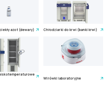
 ciekły azot (dewary)
Chłodziarki do krwi (banki krwi)
 niskotemperaturowe
Wirówki laboratoryjne