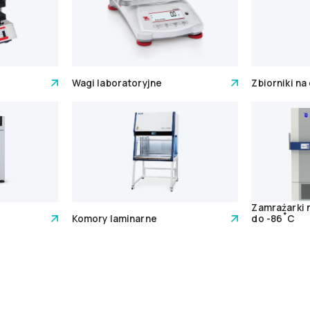
Wagi laboratoryjne
Zbiorniki na
Zamrażarki
Komory laminarne
do -86˚C