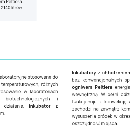
m Peltiera
IPP2200eco
2140 litrów
Inkubatory z chłodzeniem
 laboratoryjne stosowane do
bez konwencjonalnych sp
 temperaturowych, różnych
ogniwem Peltiera
energia
osowanie w laboratoriach
wewnętrzną. W pełni odi
 biotechnologicznych i
funkcjonuje z konwekcją
ji działania,
inkubator z
zachodzi na zewnątrz komo
um.
wysuszenia próbek w okres
oszczędność miejsca.