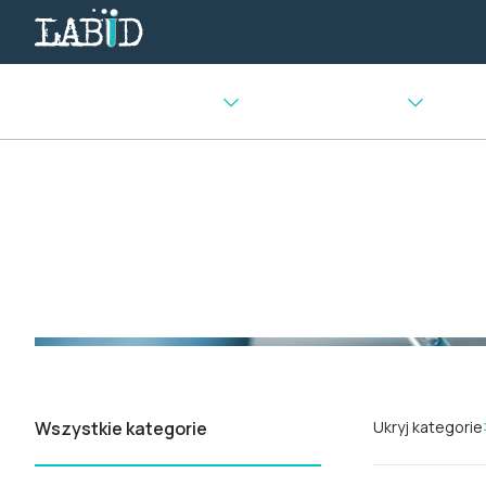
Urządzenia chłodnicze
Sprzęt laboratoryjny
Urządz
Strona główna
>
Inkubatory
>
Inkubatory z chłodzeniem
Inkubatory z chłodze
Wszystkie kategorie
Ukryj kategorie