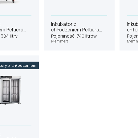
z
Inkubator z
Inku
m Peltiera
chłodzeniem Peltiera
chło
PP410eco
Memmert IPP750eco
Memm
384 litry
Pojemność: 749 litrów
Pojem
Memmert
Memm
tory z chłodzeniem
z