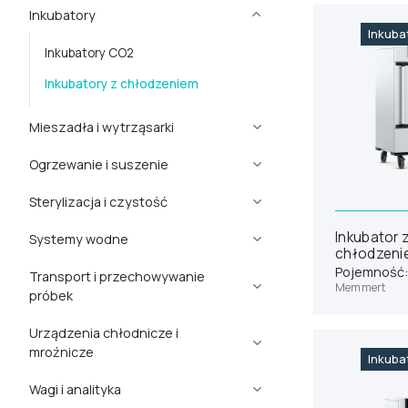
Inkubatory
Inkuba
Inkubatory CO2
Inkubatory z chłodzeniem
Mieszadła i wytrząsarki
Homogenizatory
Ogrzewanie i suszenie
Mieszadła magnetyczne i płyty
Bloki grzewcze
Sterylizacja i czystość
grzejne
Bloki grzewcze z wytrząsaniem
Autoklawy laboratoryjne
Inkubator 
Mieszadła mechaniczne
Systemy wodne
chłodzen
Cieplarki laboratoryjne
Komory laminarne
Vortexy
ICP110
Demineralizatory
Pojemność: 
Transport i przechowywanie
Łaźnie wodne
Memmert
Lampy bakteriobójcze i
próbek
Wytrząsarki laboratoryjne
wirusobójcze UV
Suszarki laboratoryjne
Akcesoria kriogeniczne
Wytrząsarki z inkubacją
Urządzenia chłodnicze i
Myjki ultradźwiękowe
mroźnicze
Medyczne pojemniki transportowe
Inkuba
Sterylizatory
Chłodziarki do krwi (banki krwi)
Pojemniki do transportu szczepionek
Wagi i analityka