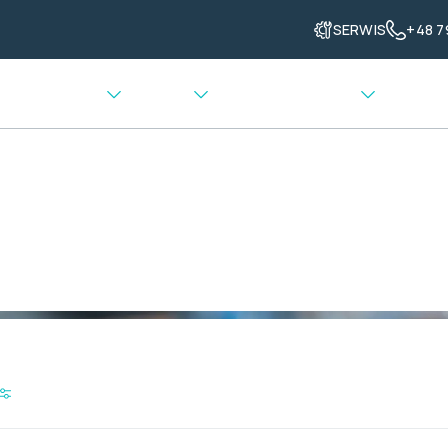
SERWIS
+48 7
enia grzewcze
Ważenie
Transport materiału
niem