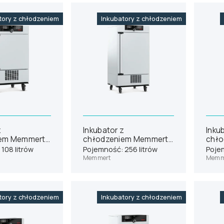
tory z chłodzeniem
Inkubatory z chłodzeniem
z
Inkubator z
Inku
iem Memmert
chłodzeniem Memmert
chło
ICP260
ICP4
108 litrów
Pojemność: 256 litrów
Pojem
Memmert
Memm
tory z chłodzeniem
Inkubatory z chłodzeniem