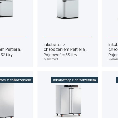
z
Inkubator z
Inku
m Peltiera
chłodzeniem Peltiera
chło
PP30
Memmert IPP55
Memm
32 litry
Pojemność: 53 litry
Pojem
Memmert
Memm
tory z chłodzeniem
Inkubatory z chłodzeniem