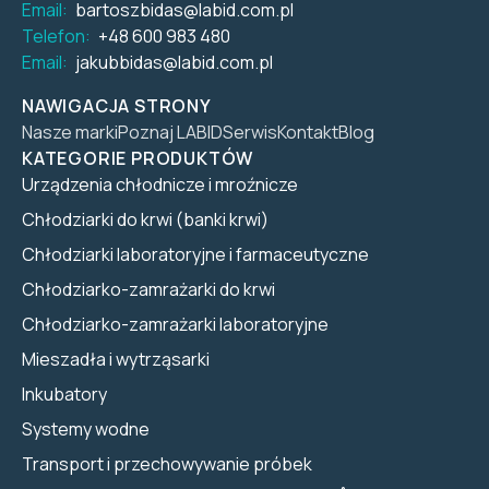
Email:
bartoszbidas@labid.com.pl
Telefon:
+48 600 983 480
Email:
jakubbidas@labid.com.pl
NAWIGACJA STRONY
Nasze marki
Poznaj LABID
Serwis
Kontakt
Blog
KATEGORIE PRODUKTÓW
Urządzenia chłodnicze i mroźnicze
Chłodziarki do krwi (banki krwi)
Chłodziarki laboratoryjne i farmaceutyczne
Chłodziarko-zamrażarki do krwi
Chłodziarko-zamrażarki laboratoryjne
Mieszadła i wytrząsarki
Inkubatory
Systemy wodne
Transport i przechowywanie próbek