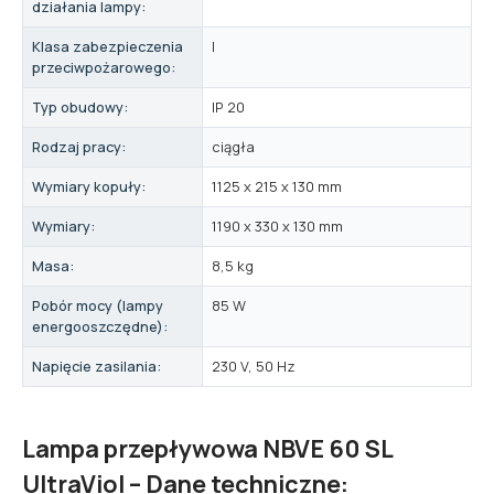
działania lampy:
Klasa zabezpieczenia
I
przeciwpożarowego:
Typ obudowy:
IP 20
Rodzaj pracy:
ciągła
Wymiary kopuły:
1125 x 215 x 130 mm
Wymiary:
1190 x 330 x 130 mm
Masa:
8,5 kg
Pobór mocy (lampy
85 W
energooszczędne):
Napięcie zasilania:
230 V, 50 Hz
Lampa przepływowa NBVE 60 SL
UltraViol – Dane techniczne: