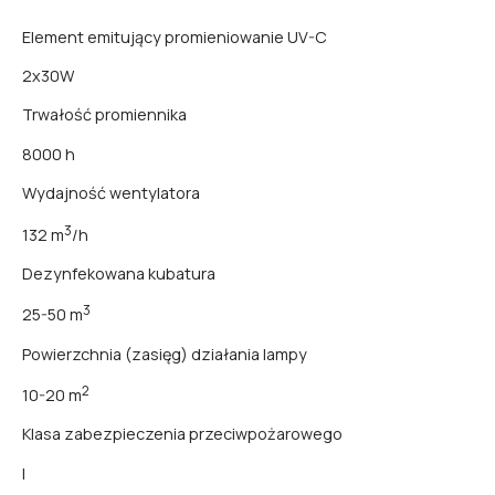
Element emitujący promieniowanie UV-C
2x30W
Trwałość promiennika
8000 h
Wydajność wentylatora
3
132 m
/h
Dezynfekowana kubatura
3
25-50 m
Powierzchnia (zasięg) działania lampy
2
10-20 m
Klasa zabezpieczenia przeciwpożarowego
I