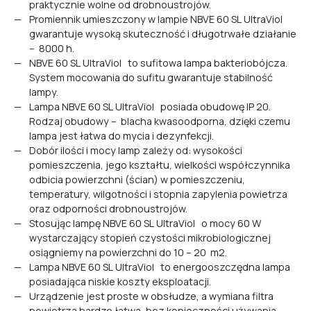
praktycznie wolne od drobnoustrojów.
Promiennik umieszczony w lampie NBVE 60 SL UltraViol
gwarantuje wysoką skuteczność i długotrwałe działanie
– 8000 h.
NBVE 60 SL UltraViol to sufitowa lampa bakteriobójcza.
System mocowania do sufitu gwarantuje stabilność
lampy.
Lampa NBVE 60 SL UltraViol posiada obudowę IP 20.
Rodzaj obudowy – blacha kwasoodporna, dzięki czemu
lampa jest łatwa do mycia i dezynfekcji.
Dobór ilości i mocy lamp zależy od: wysokości
pomieszczenia, jego kształtu, wielkości współczynnika
odbicia powierzchni (ścian) w pomieszczeniu,
temperatury, wilgotności i stopnia zapylenia powietrza
oraz odporności drobnoustrojów.
Stosując lampę NBVE 60 SL UltraViol o mocy 60 W
wystarczający stopień czystości mikrobiologicznej
osiągniemy na powierzchni do 10 – 20 m2.
Lampa NBVE 60 SL UltraViol to energooszczędna lampa
posiadająca niskie koszty eksploatacji.
Urządzenie jest proste w obsłudze, a wymiana filtra
powietrza bardzo łatwa, bez konieczności używania