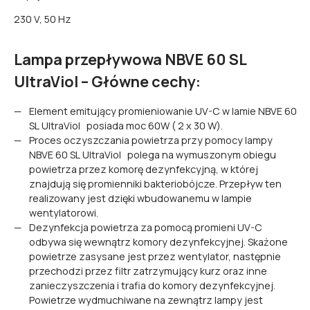
230 V, 50 Hz
Lampa przepływowa NBVE 60 SL
UltraViol – Główne cechy:
Element emitujący promieniowanie UV-C w lamie NBVE 60
SL UltraViol posiada moc 60W ( 2 x 30 W).
Proces oczyszczania powietrza przy pomocy lampy
NBVE 60 SL UltraViol polega na wymuszonym obiegu
powietrza przez komorę dezynfekcyjną, w której
znajdują się promienniki bakteriobójcze. Przepływ ten
realizowany jest dzięki wbudowanemu w lampie
wentylatorowi.
Dezynfekcja powietrza za pomocą promieni UV-C
odbywa się wewnątrz komory dezynfekcyjnej. Skażone
powietrze zasysane jest przez wentylator, następnie
przechodzi przez filtr zatrzymujący kurz oraz inne
zanieczyszczenia i trafia do komory dezynfekcyjnej.
Powietrze wydmuchiwane na zewnątrz lampy jest