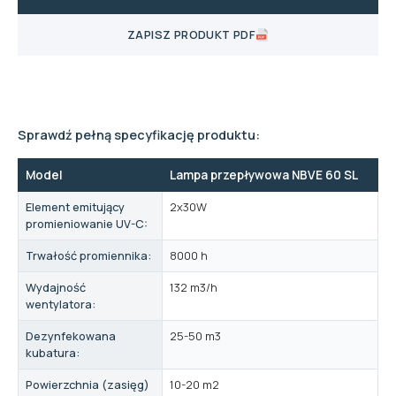
ZAPISZ PRODUKT PDF
Sprawdź pełną specyfikację produktu:
Model
Lampa przepływowa NBVE 60 SL
Element emitujący
2x30W
promieniowanie UV-C:
Trwałość promiennika:
8000 h
Wydajność
132 m3/h
wentylatora:
Dezynfekowana
25-50 m3
kubatura:
Powierzchnia (zasięg)
10-20 m2