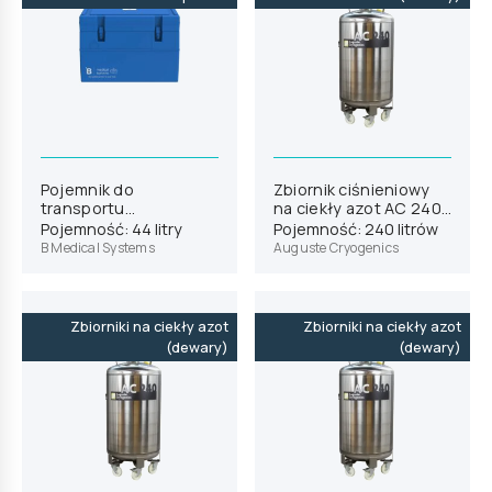
Pojemnik do
Zbiornik ciśnieniowy
transportu
na ciekły azot AC 240
szczepionek B Medical
PB
Pojemność: 44 litry
Pojemność: 240 litrów
Systems RCW25
B Medical Systems
Auguste Cryogenics
Zbiorniki na ciekły azot
Zbiorniki na ciekły azot
(dewary)
(dewary)