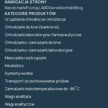
NAWIGACJA STRONY
Nasze marki
Poznaj LABID
Serwis
Kontakt
Blog
KATEGORIE PRODUKTÓW
Urządzenia chłodnicze i mroźnicze
Chłodziarki do krwi (banki krwi)
Chłodziarki laboratoryjne i farmaceutyczne
Chłodziarko-zamrażarki do krwi
Chłodziarko-zamrażarki laboratoryjne
Mieszadła i wytrząsarki
Inkubatory
Systemy wodne
Transport i przechowywanie próbek
Zamrażarki niskotemperaturowe do -86˚C
Wagi i analityka
Wagi analityczne