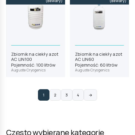
(dewary)
(dewary)
Zbiornik na ciekły azot
Zbiornik na ciekły azot
AC LIN100
AC LIN60
Pojemność: 100 litrów
Pojemność: 60 litrów
Auguste Cryogenics
Auguste Cryogenics
1
2
3
4
→
Często wybierane kategorie