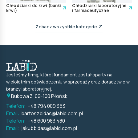
Chłodziarki do krwi (banki
Chłodziarki laboratoryjne
krwi)
i farmaceutyczne
Zobacz wszystkie kategorie
Jesteśmy firmą, której fundament został oparty na
wieloletnim doświadczeniu w sprzedaży oraz doradztwie w
branży laboratoryjnej.
Bukowa 3, 09-100 Płońsk
Telefon:
+48 794 009 353
Email:
bartoszbidas@labid.com.pl
Telefon:
+48 600 983 480
Email:
jakubbidas@labid.com.pl