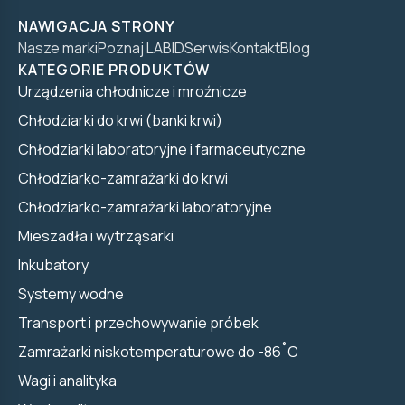
NAWIGACJA STRONY
Nasze marki
Poznaj LABID
Serwis
Kontakt
Blog
KATEGORIE PRODUKTÓW
Urządzenia chłodnicze i mroźnicze
Chłodziarki do krwi (banki krwi)
Chłodziarki laboratoryjne i farmaceutyczne
Chłodziarko-zamrażarki do krwi
Chłodziarko-zamrażarki laboratoryjne
Mieszadła i wytrząsarki
Inkubatory
Systemy wodne
Transport i przechowywanie próbek
Zamrażarki niskotemperaturowe do -86˚C
Wagi i analityka