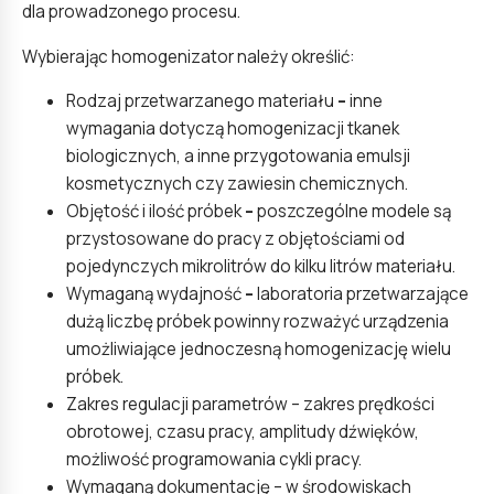
dla prowadzonego procesu.
Wybierając homogenizator należy określić:
Rodzaj przetwarzanego materiału
–
inne
wymagania dotyczą homogenizacji tkanek
biologicznych, a inne przygotowania emulsji
kosmetycznych czy zawiesin chemicznych.
Objętość i ilość próbek
–
poszczególne modele są
przystosowane do pracy z objętościami od
pojedynczych mikrolitrów do kilku litrów materiału.
Wymaganą wydajność
–
laboratoria przetwarzające
dużą liczbę próbek powinny rozważyć urządzenia
umożliwiające jednoczesną homogenizację wielu
próbek.
Zakres regulacji parametrów – zakres prędkości
obrotowej, czasu pracy, amplitudy dźwięków,
możliwość programowania cykli pracy.
Wymaganą dokumentację – w środowiskach