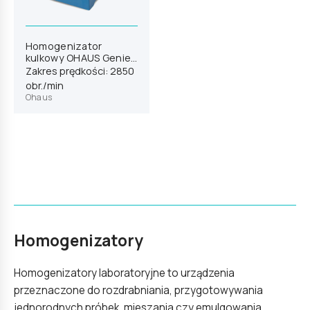
Homogenizator
kulkowy OHAUS Genie
D2 (83041294)
Zakres prędkości: 2850
obr./min
Ohaus
Homogenizatory
Homogenizatory laboratoryjne to urządzenia
przeznaczone do rozdrabniania, przygotowywania
jednorodnych próbek, mieszania czy emulgowania.