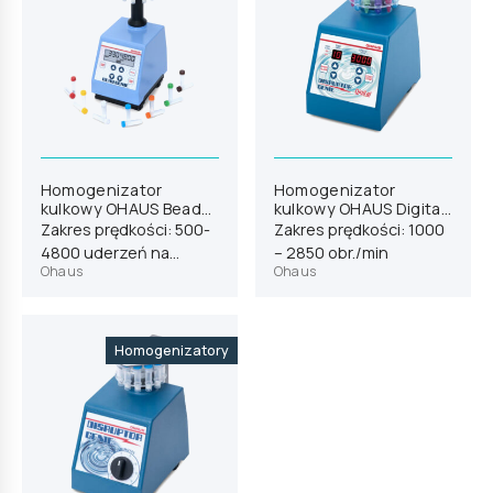
Homogenizator
Homogenizator
kulkowy OHAUS Bead
kulkowy OHAUS Digital
Genie (83041306)
Genie D2D (83041287)
Zakres prędkości: 500-
Zakres prędkości: 1000
4800 uderzeń na
– 2850 obr./min
Ohaus
Ohaus
minutę
Homogenizatory