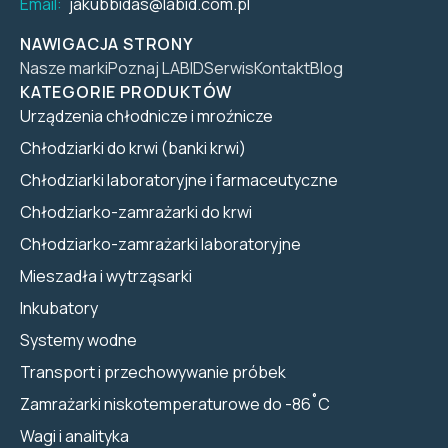
Email:
jakubbidas@labid.com.pl
NAWIGACJA STRONY
Nasze marki
Poznaj LABID
Serwis
Kontakt
Blog
KATEGORIE PRODUKTÓW
Urządzenia chłodnicze i mroźnicze
Chłodziarki do krwi (banki krwi)
Chłodziarki laboratoryjne i farmaceutyczne
Chłodziarko-zamrażarki do krwi
Chłodziarko-zamrażarki laboratoryjne
Mieszadła i wytrząsarki
Inkubatory
Systemy wodne
Transport i przechowywanie próbek
Zamrażarki niskotemperaturowe do -86˚C
Wagi i analityka