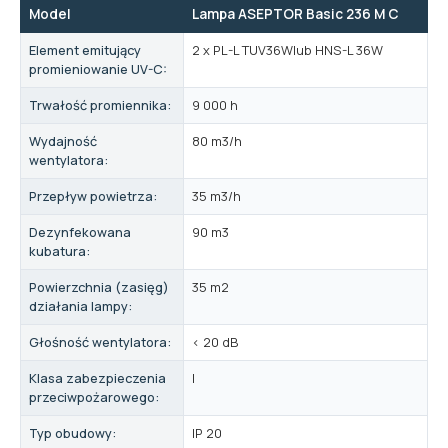
Model
Lampa ASEPTOR Basic 236 M C
Element emitujący
2 x PL-L TUV36Wlub HNS-L 36W
promieniowanie UV-C:
Trwałość promiennika:
9 000 h
Wydajność
80 m3/h
wentylatora:
Przepływ powietrza:
35 m3/h
Dezynfekowana
90 m3
kubatura:
Powierzchnia (zasięg)
35 m2
działania lampy:
Głośność wentylatora:
< 20 dB
Klasa zabezpieczenia
I
przeciwpożarowego:
Typ obudowy:
IP 20