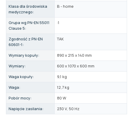
Klasa dla środowiska
B - home
medycznego:
Grupa wg PN-EN 55011
:1
Clause 5:
Zgodność z PN-EN
TAK
60601-1:
Wymiary kopuły:
890 x 215 x 140 mm
Wymiary:
600 x 1070 x 600 mm
Waga kopuły:
9,1 kg
Waga:
12,7 kg
Pobór mocy:
80 W
Napięcie zasilania:
230 V, 50 Hz