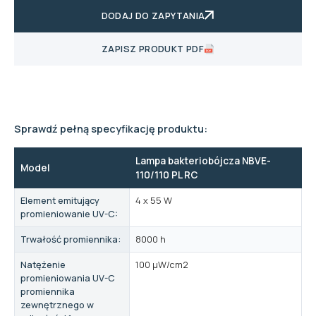
DODAJ DO ZAPYTANIA
ZAPISZ PRODUKT PDF
Sprawdź pełną specyfikację produktu:
Lampa bakteriobójcza NBVE-
Model
110/110 PL RC
Element emitujący
4 x 55 W
promieniowanie UV-C:
Trwałość promiennika:
8000 h
Natężenie
100 µW/cm2
promieniowania UV-C
promiennika
zewnętrznego w