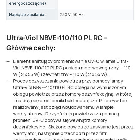
energooszczędne):
Napięcie zasilania:
230 V, 50 Hz
Ultra-Viol NBVE-110/110 PL RC –
Główne cechy:
Element emitujący promieniowanie UV-C w lamie Ultra-
Viol NBVE-110/110 PL RC posiada moc: wewnętrzny – 110
W ( 2 x 55 W) i zewnętrzny – 110 W ( 2 x 55 W).
Proces oczyszczania powietrza przy pomocy lampy
Ultra-Viol NBVE-110/110 PL RC polega na wymuszonym
obiegu powietrza przez komorę dezynfekcyjną, w której
znajdują się promienniki bakteriobójcze. Przepływ ten
realizowany jest dzięki wbudowanemu w lampie
wentylatorowi. Dezynfekcja powietrza za pomocą
promieni UV-C odbywa się wewnątrz komory
dezynfekcyjnej. Skażone powietrze zasysane jest przez
wentylator, następnie przechodzi przez filtr
zatrzymujący kurz oraz inne zanieczyszczenia i trafia