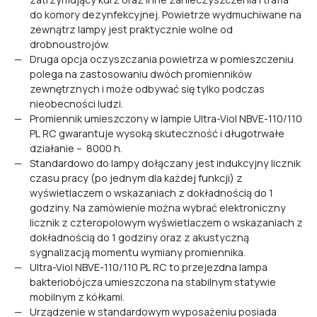
do komory dezynfekcyjnej. Powietrze wydmuchiwane na
zewnątrz lampy jest praktycznie wolne od
drobnoustrojów.
Druga opcja oczyszczania powietrza w pomieszczeniu
polega na zastosowaniu dwóch promienników
zewnętrznych i może odbywać się tylko podczas
nieobecności ludzi.
Promiennik umieszczony w lampie Ultra-Viol NBVE-110/110
PL RC gwarantuje wysoką skuteczność i długotrwałe
działanie – 8000 h.
Standardowo do lampy dołączany jest indukcyjny licznik
czasu pracy (po jednym dla każdej funkcji) z
wyświetlaczem o wskazaniach z dokładnością do 1
godziny. Na zamówienie można wybrać elektroniczny
licznik z czteropolowym wyświetlaczem o wskazaniach z
dokładnością do 1 godziny oraz z akustyczną
sygnalizacją momentu wymiany promiennika.
Ultra-Viol NBVE-110/110 PL RC to przejezdna lampa
bakteriobójcza umieszczona na stabilnym statywie
mobilnym z kółkami.
Urządzenie w standardowym wyposażeniu posiada