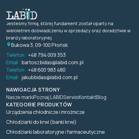
Jesteśmy firmą, której fundament został oparty na
wieloletnim doświadczeniu w sprzedaży oraz doradztwie w
branży laboratoryjnej.
Bukowa 3, 09-100 Płońsk
Telefon:
+48 794 009 353
Email:
bartoszbidas@labid.com.pl
Telefon:
+48 600 983 480
Email:
jakubbidas@labid.com.pl
NAWIGACJA STRONY
Nasze marki
Poznaj LABID
Serwis
Kontakt
Blog
KATEGORIE PRODUKTÓW
Urządzenia chłodnicze i mroźnicze
Chłodziarki do krwi (banki krwi)
Chłodziarki laboratoryjne i farmaceutyczne