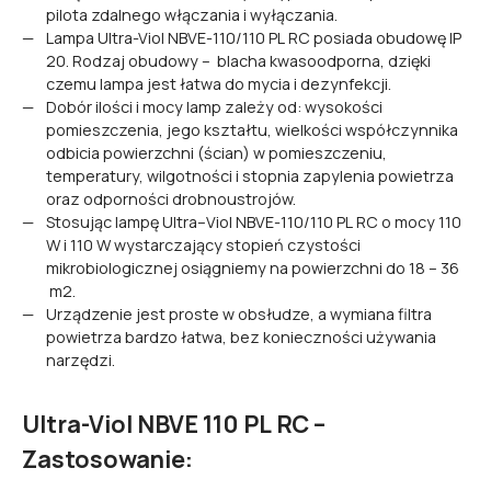
pilota zdalnego włączania i wyłączania.
Lampa Ultra-Viol NBVE-110/110 PL RC posiada obudowę IP
20. Rodzaj obudowy – blacha kwasoodporna, dzięki
czemu lampa jest łatwa do mycia i dezynfekcji.
Dobór ilości i mocy lamp zależy od: wysokości
pomieszczenia, jego kształtu, wielkości współczynnika
odbicia powierzchni (ścian) w pomieszczeniu,
temperatury, wilgotności i stopnia zapylenia powietrza
oraz odporności drobnoustrojów.
Stosując lampę Ultra–Viol NBVE-110/110 PL RC o mocy 110
W i 110 W wystarczający stopień czystości
mikrobiologicznej osiągniemy na powierzchni do 18 – 36
m2.
Urządzenie jest proste w obsłudze, a wymiana filtra
powietrza bardzo łatwa, bez konieczności używania
narzędzi.
Ultra-Viol NBVE 110 PL RC –
Zastosowanie: