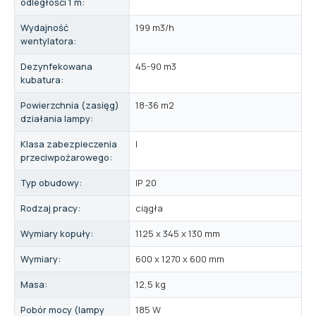
odległości 1 m:
Wydajność
199 m3/h
wentylatora:
Dezynfekowana
45-90 m3
kubatura:
Powierzchnia (zasięg)
18-36 m2
działania lampy:
Klasa zabezpieczenia
I
przeciwpożarowego:
Typ obudowy:
IP 20
Rodzaj pracy:
ciągła
Wymiary kopuły:
1125 x 345 x 130 mm
Wymiary:
600 x 1270 x 600 mm
Masa:
12,5 kg
Pobór mocy (lampy
185 W