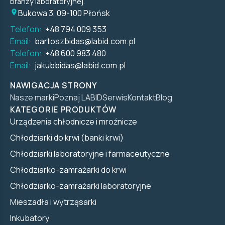
branży laboratoryjnej.
Bukowa 3, 09-100 Płońsk
Telefon:
+48 794 009 353
Email:
bartoszbidas@labid.com.pl
Telefon:
+48 600 983 480
Email:
jakubbidas@labid.com.pl
NAWIGACJA STRONY
Nasze marki
Poznaj LABID
Serwis
Kontakt
Blog
KATEGORIE PRODUKTÓW
Urządzenia chłodnicze i mroźnicze
Chłodziarki do krwi (banki krwi)
Chłodziarki laboratoryjne i farmaceutyczne
Chłodziarko-zamrażarki do krwi
Chłodziarko-zamrażarki laboratoryjne
Mieszadła i wytrząsarki
Inkubatory