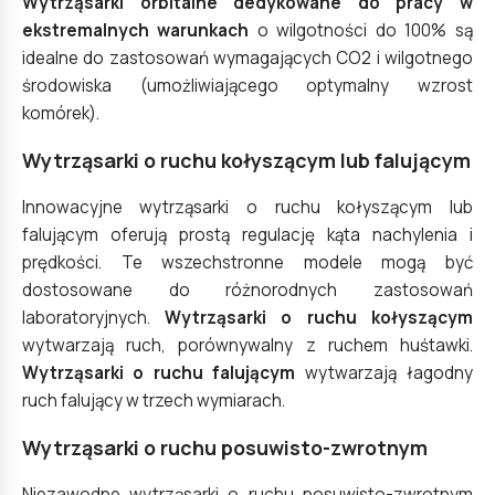
Wytrząsarki orbitalne dedykowane do pracy w
ekstremalnych warunkach
o wilgotności do 100% są
idealne do zastosowań wymagających CO2 i wilgotnego
środowiska (umożliwiającego optymalny wzrost
komórek).
Wytrząsarki o ruchu kołyszącym lub falującym
Innowacyjne
wytrząsarki o ruchu kołyszącym lub
falującym
oferują prostą regulację kąta nachylenia i
prędkości. Te wszechstronne modele mogą być
dostosowane do różnorodnych zastosowań
laboratoryjnych.
Wytrząsarki o ruchu kołyszącym
wytwarzają ruch, porównywalny z ruchem huśtawki.
Wytrząsarki o ruchu falującym
wytwarzają łagodny
ruch falujący w trzech wymiarach.
Wytrząsarki o ruchu posuwisto-zwrotnym
Niezawodne
wytrząsarki o ruchu posuwisto-zwrotnym