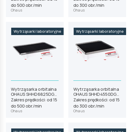
do 500 obr./min
do 300 obr./min
Ohaus
Ohaus
Wytrząsarki laboratoryjne
Wytrząsarki laboratoryjne
Wytrząsarka orbitalna
Wytrząsarka orbitalna
OHAUS SHHD6825DG
OHAUS SHHD4550DG
(30391879)
(30391872)
Zakres prędkości: od 15
Zakres prędkości: od 15
do 500 obr./min
do 300 obr./min
Ohaus
Ohaus