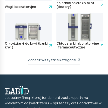
Zbiorniki na ciekły azot
Wagi laboratoryjne
(dewary)
Chłodziarki do krwi (banki
Chłodziarki laboratoryjne
krwi)
i farmaceutyczne
Zobacz wszystkie kategorie
Jesteśmy firmą, której fundament został oparty na
wieloletnim doświadczeniu w sprzedaży oraz doradztwie w