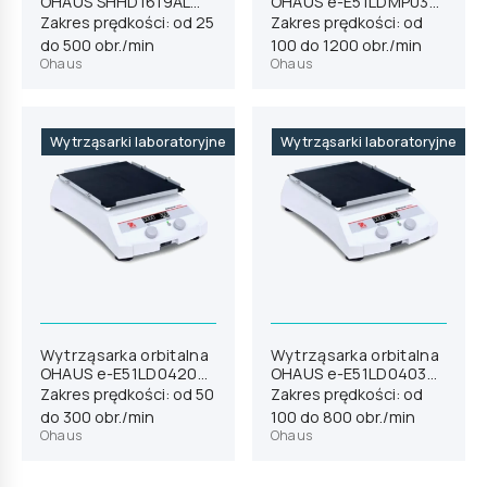
OHAUS SHHD1619AL
OHAUS e-E51LDMP03
(30391802)
(30770917)
Zakres prędkości: od 25
Zakres prędkości: od
do 500 obr./min
100 do 1200 obr./min
Ohaus
Ohaus
Wytrząsarki laboratoryjne
Wytrząsarki laboratoryjne
Wytrząsarka orbitalna
Wytrząsarka orbitalna
OHAUS e-E51LD0420
OHAUS e-E51LD0403
(30770916)
(30770915)
Zakres prędkości: od 50
Zakres prędkości: od
do 300 obr./min
100 do 800 obr./min
Ohaus
Ohaus