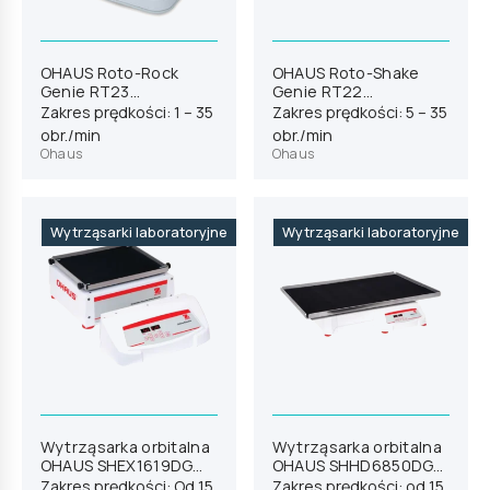
OHAUS Roto-Rock
OHAUS Roto-Shake
Genie RT23
Genie RT22
(83041253)
(83041385)
Zakres prędkości: 1 – 35
Zakres prędkości: 5 – 35
obr./min
obr./min
Ohaus
Ohaus
Wytrząsarki laboratoryjne
Wytrząsarki laboratoryjne
Wytrząsarka orbitalna
Wytrząsarka orbitalna
OHAUS SHEX1619DG
OHAUS SHHD6850DG
(30391816)
(30391886)
Zakres prędkości: Od 15
Zakres prędkości: od 15