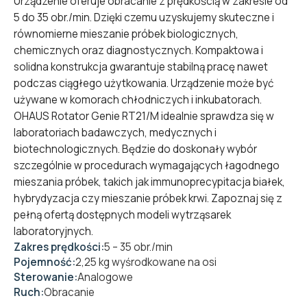
Urządzenie oferuje obracanie z prędkością w zakresie od
5 do 35 obr./min. Dzięki czemu uzyskujemy skuteczne i
równomierne mieszanie próbek biologicznych,
chemicznych oraz diagnostycznych. Kompaktowa i
solidna konstrukcja gwarantuje stabilną pracę nawet
podczas ciągłego użytkowania. Urządzenie może być
używane w komorach chłodniczych i inkubatorach.
OHAUS Rotator Genie RT21/M idealnie sprawdza się w
laboratoriach badawczych, medycznych i
biotechnologicznych. Będzie do doskonały wybór
szczególnie w procedurach wymagających łagodnego
mieszania próbek, takich jak immunoprecypitacja białek,
hybrydyzacja czy mieszanie próbek krwi. Zapoznaj się z
pełną ofertą dostępnych modeli
wytrząsarek
laboratoryjnych.
Zakres prędkości:
5 – 35 obr./min
Pojemność:
2,25 kg wyśrodkowane na osi
Sterowanie:
Analogowe
Ruch:
Obracanie