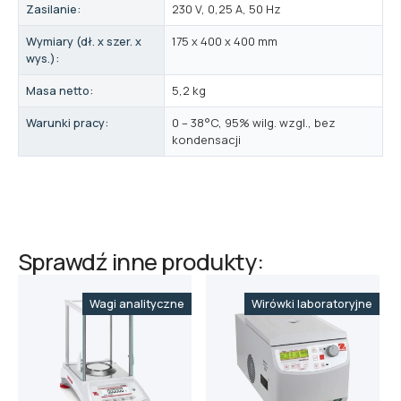
Zasilanie:
230 V, 0,25 A, 50 Hz
Wymiary (dł. x szer. x
175 x 400 x 400 mm
wys.):
Masa netto:
5,2 kg
Warunki pracy:
0 – 38°C, 95% wilg. wzgl., bez
kondensacji
Sprawdź inne produkty:
Wagi analityczne
Wirówki laboratoryjne