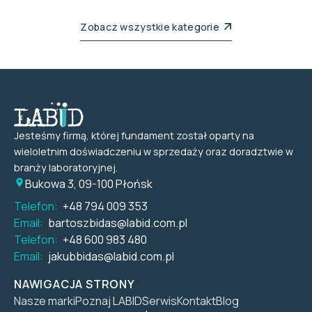
Zobacz wszystkie kategorie
Jesteśmy firmą, której fundament został oparty na
wieloletnim doświadczeniu w sprzedaży oraz doradztwie w
branży laboratoryjnej.
Bukowa 3, 09-100 Płońsk
Telefon:
+48 794 009 353
Email:
bartoszbidas@labid.com.pl
Telefon:
+48 600 983 480
Email:
jakubbidas@labid.com.pl
NAWIGACJA STRONY
Nasze marki
Poznaj LABID
Serwis
Kontakt
Blog