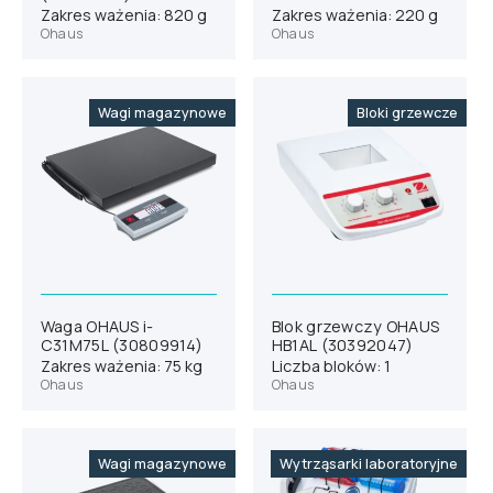
(31059091)
Zakres ważenia: 820 g
Zakres ważenia: 220 g
Ohaus
Ohaus
Wagi magazynowe
Bloki grzewcze
Waga OHAUS i-
Blok grzewczy OHAUS
C31M75L (30809914)
HB1AL (30392047)
Zakres ważenia: 75 kg
Liczba bloków: 1
Ohaus
Ohaus
Wagi magazynowe
Wytrząsarki laboratoryjne