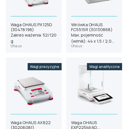
Waga OHAUS PX125D
Wirówka OHAUS
(30478196)
FC5515R (30130868)
Zakres ważenia: 52/120
Max. pojemność
g
(wirnik): 44 x 1,5 / 2,0
Ohaus
Ohaus
ml; 12 x 5 ml
Wagi precyzyjne
Wagi analityczne
Waga OHAUS AX822
Waga OHAUS
(30206081)
EXP225M/AD