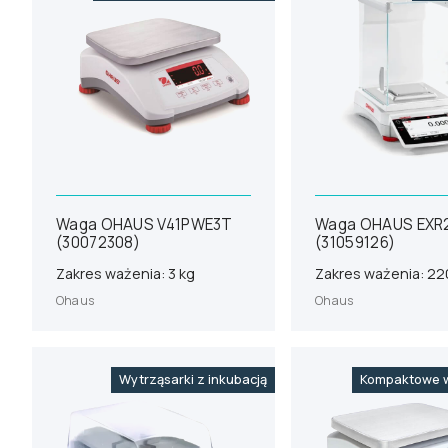
Waga OHAUS V41PWE3T
Waga OHAUS EXR
(30072308)
(31059126)
Zakres ważenia: 3 kg
Zakres ważenia: 22
Ohaus
Ohaus
Wytrząsarki z inkubacją
Kompaktowe w