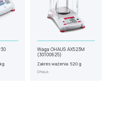
P30
Waga OHAUS AX523M
(30100625)
 kg
Zakres ważenia: 520 g
Ohaus