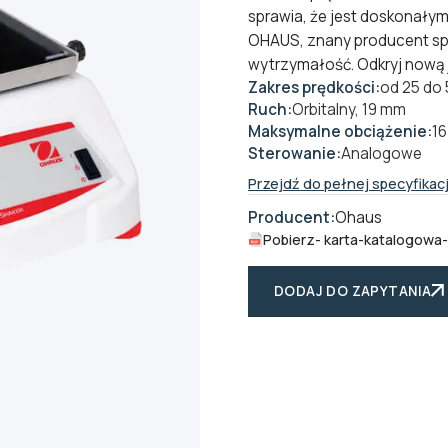
sprawia, że jest doskonały
OHAUS, znany producent spr
wytrzymałość. Odkryj nową 
Zakres prędkości:
od 25 do 
Ruch:
Orbitalny, 19 mm
Maksymalne obciążenie:
16
Sterowanie:
Analogowe
Przejdź do pełnej specyfikacj
Producent:
Ohaus
Pobierz
- karta-katalogowa
DODAJ DO ZAPYTANIA