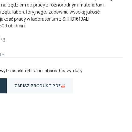
m narzędziem do pracy z różnorodnymi materiałami.
zętu laboratoryjnego, zapewnia wysoką jakość i
jakość pracy w laboratorium z SHHD1619AL!
500 obr./min
 kg
i
-wytrzasarki-orbitalne-ohaus-heavy-duty
ZAPISZ PRODUKT PDF