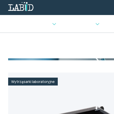
Urządzenia chłodnicze
Sprzęt laboratoryjny
Urządz
Strona główna
>
Mieszadła i wytrząsarki
>
Wytrząsarki lab
Wytrząsarki laboratoryjne