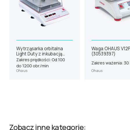
Wytrząsarka orbitalna
Waga OHAUS V12
Light Duty z inkubacją
(30539397)
OHAUS ISLDMPHDG
Zakres prędkości: Od 100
Zakres ważenia: 30
(30391933)
do 1200 obr./min
Ohaus
Ohaus
Zobacz inne kategorie: