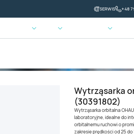
SERWIS
+48 7
enia grzewcze
Ważenie
Transport materiału
oratoryjne
>
Wytrząsarka orbitalna OHAUS SHHD1619AL (30391802
Wytrząsarka o
(30391802)
Wytrząsarka orbitalna OHA
laboratoryjne, idealne do i
orbitalnemu ruchowi o promi
zakresie prędkości od 25 do