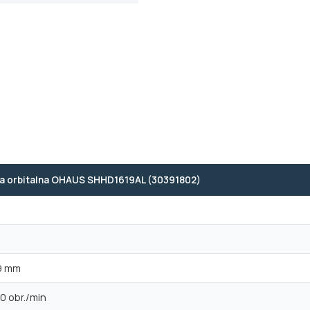
a orbitalna OHAUS SHHD1619AL (30391802)
19 mm
0 obr./min