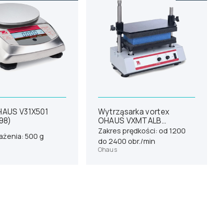
AUS V31X501
Wytrząsarka vortex
98)
OHAUS VXMTALB
(30573832)
Zakres prędkości: od 1200
ażenia: 500 g
do 2400 obr./min
Ohaus