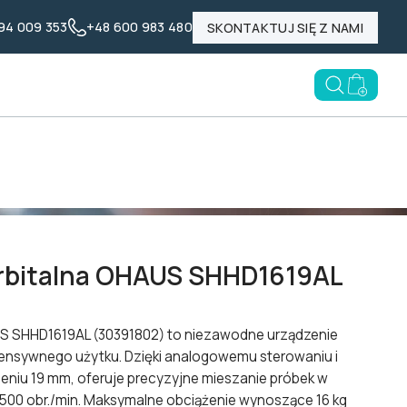
94 009 353
+48 600 983 480
SKONTAKTUJ SIĘ Z NAMI
Nasze marki
Poznaj LABID
Blog
Open searc
Go to e
)
rbitalna OHAUS SHHD1619AL
US SHHD1619AL (30391802) to niezawodne urządzenie
ntensywnego użytku. Dzięki analogowemu sterowaniu i
eniu 19 mm, oferuje precyzyjne mieszanie próbek w
 500 obr./min. Maksymalne obciążenie wynoszące 16 kg