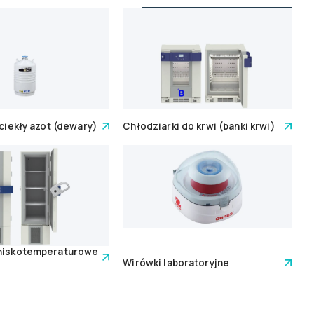
 ciekły azot (dewary)
Chłodziarki do krwi (banki krwi)
 niskotemperaturowe
Wirówki laboratoryjne