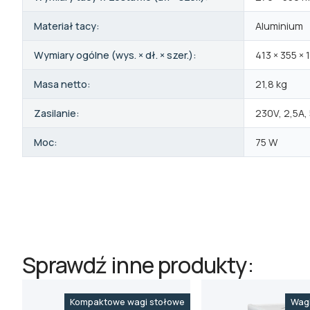
Materiał tacy:
Aluminium
Wymiary ogólne (wys. × dł. × szer.):
413 × 355 ×
Masa netto:
21,8 kg
Zasilanie:
230V, 2,5A
Moc:
75 W
Sprawdź inne produkty:
Kompaktowe wagi stołowe
Wagi