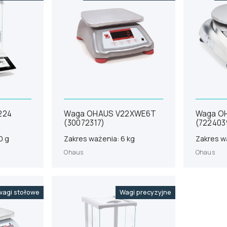
224
Waga OHAUS V22XWE6T
Waga OH
(30072317)
(722403
0 g
Zakres ważenia: 6 kg
Zakres w
Ohaus
Ohaus
agi stołowe
Wagi precyzyjne