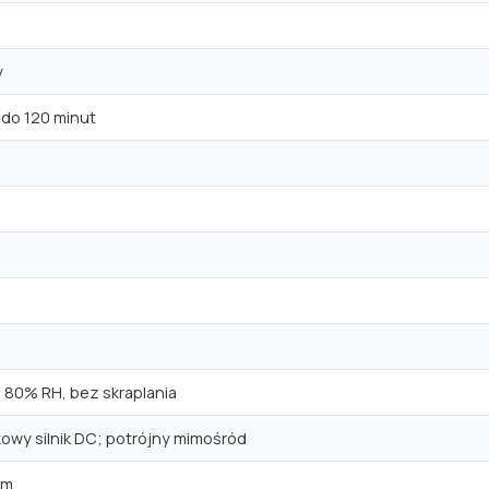
y
 do 120 minut
 80% RH, bez skraplania
owy silnik DC; potrójny mimośród
mm