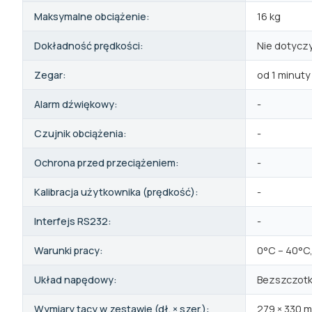
Maksymalne obciążenie:
16 kg
Dokładność prędkości:
Nie dotycz
Zegar:
od 1 minuty
Alarm dźwiękowy:
-
Czujnik obciążenia:
-
Ochrona przed przeciążeniem:
-
Kalibracja użytkownika (prędkość):
-
Interfejs RS232:
-
Warunki pracy:
0°C – 40°C,
Układ napędowy:
Bezszczotk
Wymiary tacy w zestawie (dł. × szer.):
279 × 330 