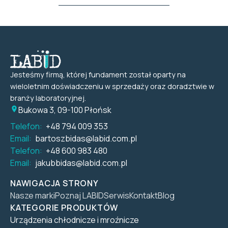
Jesteśmy firmą, której fundament został oparty na
wieloletnim doświadczeniu w sprzedaży oraz doradztwie w
branży laboratoryjnej.
Bukowa 3, 09-100 Płońsk
Telefon:
+48 794 009 353
Email:
bartoszbidas@labid.com.pl
Telefon:
+48 600 983 480
Email:
jakubbidas@labid.com.pl
NAWIGACJA STRONY
Nasze marki
Poznaj LABID
Serwis
Kontakt
Blog
KATEGORIE PRODUKTÓW
Urządzenia chłodnicze i mroźnicze