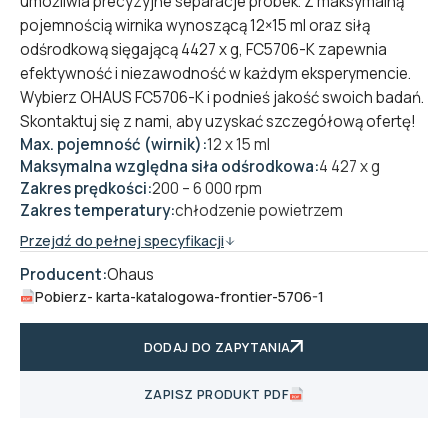
umożliwia precyzyjne separacje próbek. Z maksymalną
pojemnością wirnika wynoszącą 12×15 ml oraz siłą
odśrodkową sięgającą 4427 x g, FC5706-K zapewnia
efektywność i niezawodność w każdym eksperymencie.
Wybierz OHAUS FC5706-K i podnieś jakość swoich badań.
Skontaktuj się z nami, aby uzyskać szczegółową ofertę!
Max. pojemność (wirnik):
12 x 15 ml
Maksymalna względna siła odśrodkowa:
4 427 x g
Zakres prędkości:
200 – 6 000 rpm
Zakres temperatury:
chłodzenie powietrzem
Przejdź do pełnej specyfikacji
Producent:
Ohaus
Pobierz
- karta-katalogowa-frontier-5706-1
DODAJ DO ZAPYTANIA
ZAPISZ PRODUKT PDF