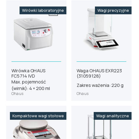
Wirówki laboratoryjne
Wagi precyzyjne
Wirówka OHAUS
Waga OHAUS EXR223
FC5714 IVD
(31059128)
Max. pojemność
Zakres ważenia: 220 g
(wirnik): 4 × 200 ml
Ohaus
Ohaus
Kompaktowe wagi stołowe
Wagi analityczne