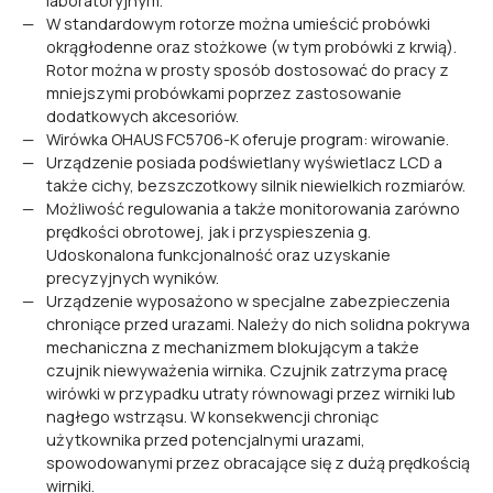
laboratoryjnym.
W standardowym rotorze można umieścić probówki
okrągłodenne oraz stożkowe (w tym probówki z krwią).
Rotor można w prosty sposób dostosować do pracy z
mniejszymi probówkami poprzez zastosowanie
dodatkowych akcesoriów.
Wirówka OHAUS FC5706-K oferuje program: wirowanie.
Urządzenie posiada podświetlany wyświetlacz LCD a
także cichy, bezszczotkowy silnik niewielkich rozmiarów.
Możliwość regulowania a także monitorowania zarówno
prędkości obrotowej, jak i przyspieszenia g.
Udoskonalona funkcjonalność oraz uzyskanie
precyzyjnych wyników.
Urządzenie wyposażono w specjalne zabezpieczenia
chroniące przed urazami. Należy do nich solidna pokrywa
mechaniczna z mechanizmem blokującym a także
czujnik niewyważenia wirnika. Czujnik zatrzyma pracę
wirówki w przypadku utraty równowagi przez wirniki lub
nagłego wstrząsu. W konsekwencji chroniąc
użytkownika przed potencjalnymi urazami,
spowodowanymi przez obracające się z dużą prędkością
wirniki.