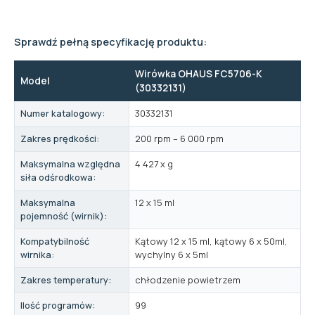
Sprawdź pełną specyfikację produktu:
Wirówka OHAUS FC5706-K
Model
(30332131)
Numer katalogowy:
30332131
Zakres prędkości:
200 rpm – 6 000 rpm
Maksymalna względna
4 427 x g
siła odśrodkowa:
Maksymalna
12 x 15 ml
pojemność (wirnik):
Kompatybilność
Kątowy 12 x 15 ml, kątowy 6 x 50ml,
wirnika:
wychylny 6 x 5ml
Zakres temperatury:
chłodzenie powietrzem
Ilość programów:
99