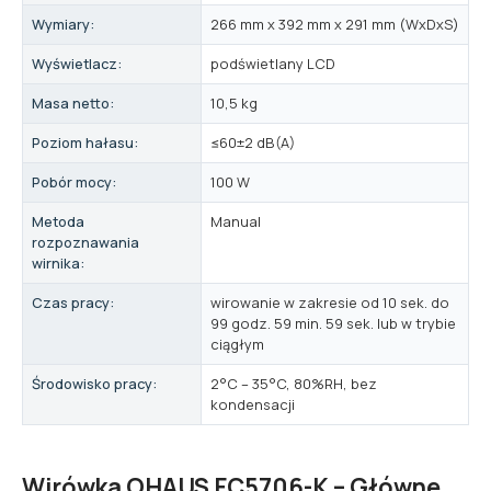
Wymiary:
266 mm x 392 mm x 291 mm (WxDxS)
Wyświetlacz:
podświetlany LCD
Masa netto:
10,5 kg
Poziom hałasu:
≤60±2 dB(A)
Pobór mocy:
100 W
Metoda
Manual
rozpoznawania
wirnika:
Czas pracy:
wirowanie w zakresie od 10 sek. do
99 godz. 59 min. 59 sek. lub w trybie
ciągłym
Środowisko pracy:
2°C – 35°C, 80%RH, bez
kondensacji
Wirówka OHAUS FC5706-K – Główne