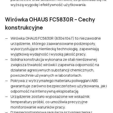
wyższą wygodę i efektywność użytkowania.
Wirówka OHAUS FC5830R – Cechy
konstrukcyjne
Wirówka OHAUS FC5830R (83041047) to niezawodne
urządzenie, którego zaawansowane podzespoły,
wykorzystujące niemiecką technologię, zapewniają
wyjątkową wydajność i wysoką jakość pracy.
Solidna konstrukcja wykonana ze stali nierdzewnej
zwiększa trwałość wirówki i zapewnia odporność na
działanie agresywnych substancji chemicznych,
powszechnie używanych w laboratoriach.
Pokrywa z wytrzymałego materiału poliwęglan/ABS
gwarantuje zarówno bezpieczeństwo użytkowania, jak i
odporność na intensywną eksploatację.
Urządzenie zostało wyposażone we wskaźnik
temperatury próbki, co umożliwia precyzyjne
monitorowanie warunków pracy.
Dziesięciostopniowa regulacja przyspieszenia i