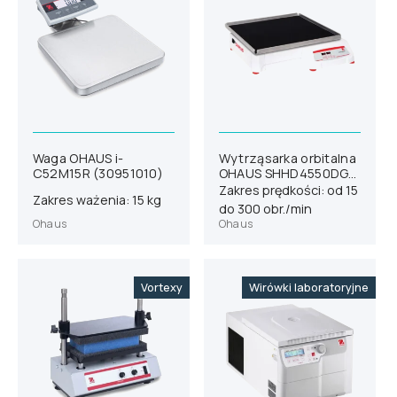
Waga OHAUS i-
Wytrząsarka orbitalna
C52M15R (30951010)
OHAUS SHHD4550DG
(30391872)
Zakres prędkości: od 15
Zakres ważenia: 15 kg
do 300 obr./min
Ohaus
Ohaus
Vortexy
Wirówki laboratoryjne