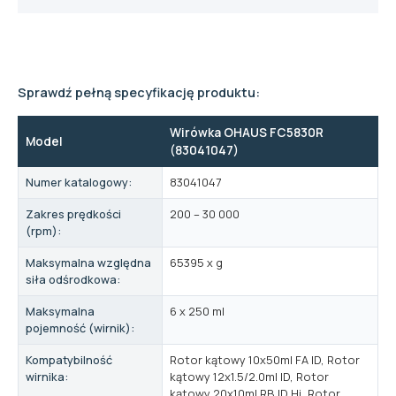
Sprawdź pełną specyfikację produktu:
Wirówka OHAUS FC5830R
Model
(83041047)
Numer katalogowy:
83041047
Zakres prędkości
200 – 30 000
(rpm):
Maksymalna względna
65395 x g
siła odśrodkowa:
Maksymalna
6 x 250 ml
pojemność (wirnik):
Kompatybilność
Rotor kątowy 10x50ml FA ID, Rotor
wirnika:
kątowy 12x1.5/2.0ml ID, Rotor
kątowy 20x10ml RB ID Hi, Rotor