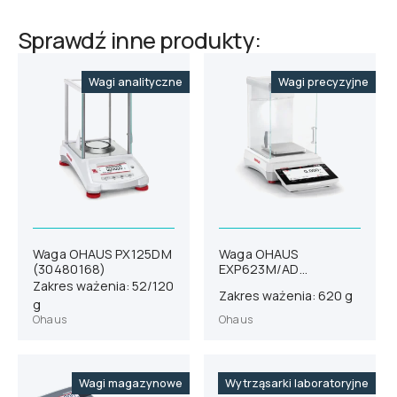
Sprawdź inne produkty:
Wagi analityczne
Wagi precyzyjne
Waga OHAUS PX125DM
Waga OHAUS
(30480168)
EXP623M/AD
(31059097)
Zakres ważenia: 52/120
Zakres ważenia: 620 g
g
Ohaus
Ohaus
Wagi magazynowe
Wytrząsarki laboratoryjne