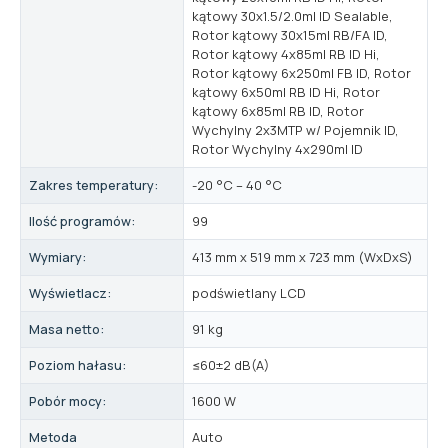
kątowy 30x1.5/2.0ml ID Sealable,
Rotor kątowy 30x15ml RB/FA ID,
Rotor kątowy 4x85ml RB ID Hi,
Rotor kątowy 6x250ml FB ID, Rotor
kątowy 6x50ml RB ID Hi, Rotor
kątowy 6x85ml RB ID, Rotor
Wychylny 2x3MTP w/ Pojemnik ID,
Rotor Wychylny 4x290ml ID
Zakres temperatury:
-20 °C – 40 °C
Ilość programów:
99
Wymiary:
413 mm x 519 mm x 723 mm (WxDxS)
Wyświetlacz:
podświetlany LCD
Masa netto:
91 kg
Poziom hałasu:
≤60±2 dB(A)
Pobór mocy:
1600 W
Metoda
Auto