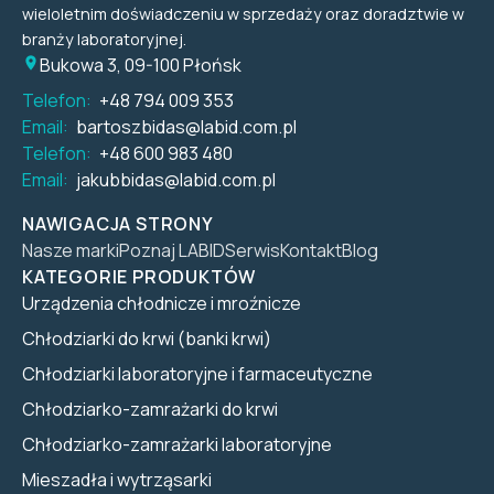
wieloletnim doświadczeniu w sprzedaży oraz doradztwie w
branży laboratoryjnej.
Bukowa 3, 09-100 Płońsk
Telefon:
+48 794 009 353
Email:
bartoszbidas@labid.com.pl
Telefon:
+48 600 983 480
Email:
jakubbidas@labid.com.pl
NAWIGACJA STRONY
Nasze marki
Poznaj LABID
Serwis
Kontakt
Blog
KATEGORIE PRODUKTÓW
Urządzenia chłodnicze i mroźnicze
Chłodziarki do krwi (banki krwi)
Chłodziarki laboratoryjne i farmaceutyczne
Chłodziarko-zamrażarki do krwi
Chłodziarko-zamrażarki laboratoryjne
Mieszadła i wytrząsarki