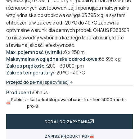
wynoszącą 6×250 ml, co czyni ją idealnym narzędziem do
różnorodnych zastosowań. Jej imponująca maksymalna
względna siła odśrodkowa osiąga 65 395 x g, a system
chłodzenia w zakresie od -20 °C do 40 °C zapewnia
optymalne warunki dla cennych próbek. OHAUS FC5830R
to niezawodny wybór dla każdego laboratorium, które
stawia na jakość i efektywność.
Max. pojemność (wirnik):
6 x 250 ml
Maksymalna względna siła odśrodkowa:
65 395 x g
Zakres prędkości:
200 – 30 000 rpm
Zakres temperatury:
-20 °C – 40 °C
Przejdź do pełnej specyfikacji
Producent:
Ohaus
Pobierz
- karta-katalogowa-ohaus-frontier-5000-multi-
pro-8
DODAJ DO ZAPYTANIA
ZAPISZ PRODUKT PDF