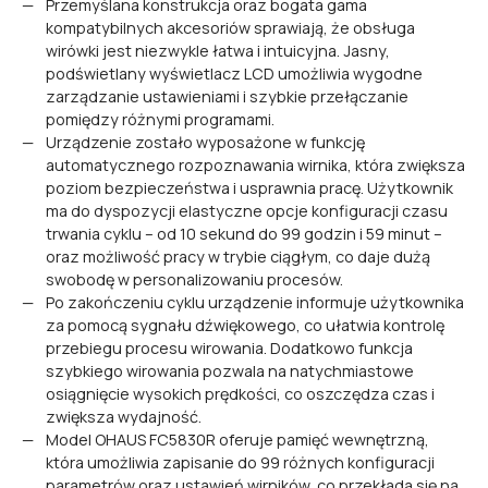
Przemyślana konstrukcja oraz bogata gama
kompatybilnych akcesoriów sprawiają, że obsługa
wirówki jest niezwykle łatwa i intuicyjna. Jasny,
podświetlany wyświetlacz LCD umożliwia wygodne
zarządzanie ustawieniami i szybkie przełączanie
pomiędzy różnymi programami.
Urządzenie zostało wyposażone w funkcję
automatycznego rozpoznawania wirnika, która zwiększa
poziom bezpieczeństwa i usprawnia pracę. Użytkownik
ma do dyspozycji elastyczne opcje konfiguracji czasu
trwania cyklu – od 10 sekund do 99 godzin i 59 minut –
oraz możliwość pracy w trybie ciągłym, co daje dużą
swobodę w personalizowaniu procesów.
Po zakończeniu cyklu urządzenie informuje użytkownika
za pomocą sygnału dźwiękowego, co ułatwia kontrolę
przebiegu procesu wirowania. Dodatkowo funkcja
szybkiego wirowania pozwala na natychmiastowe
osiągnięcie wysokich prędkości, co oszczędza czas i
zwiększa wydajność.
Model OHAUS FC5830R oferuje pamięć wewnętrzną,
która umożliwia zapisanie do 99 różnych konfiguracji
parametrów oraz ustawień wirników, co przekłada się na