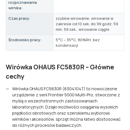
rozpoznawania
wirnika:
Czas pracy:
szybkie wirowanie, wirowanie w
zakresie od 10 sek. do 99 godz. 59
min. 59 sek., wirowanie ciągłe
Środowisko pracy:
5°C – 35°C, 80%RH, bez
kondensacji
Wirówka OHAUS FC5830R – Główne
cechy
Wirówka OHAUS FC5830R (83041047) to nowoczesne
urządzenie z serii Frontier 5000 Multi-Pro, stworzone z
myślą o wszechstronnych zastosowaniach
laboratoryjnych. Dzięki możliwości osiągania wysokich
prędkości obrotowych oraz szerokiemu wyborowi
wirników i akcesoriów, sprzęt można łatwo dostosować
do różnych procesów badawczych.