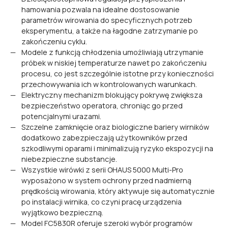
hamowania pozwala na idealne dostosowanie
parametrów wirowania do specyficznych potrzeb
eksperymentu, a także na łagodne zatrzymanie po
zakończeniu cyklu.
Modele z funkcją chłodzenia umożliwiają utrzymanie
próbek w niskiej temperaturze nawet po zakończeniu
procesu, co jest szczególnie istotne przy konieczności
przechowywania ich w kontrolowanych warunkach.
Elektryczny mechanizm blokujący pokrywę zwiększa
bezpieczeństwo operatora, chroniąc go przed
potencjalnymi urazami.
Szczelne zamknięcie oraz biologiczne bariery wirników
dodatkowo zabezpieczają użytkowników przed
szkodliwymi oparami i minimalizują ryzyko ekspozycji na
niebezpieczne substancje.
Wszystkie wirówki z serii OHAUS 5000 Multi-Pro
wyposażono w system ochrony przed nadmierną
prędkością wirowania, który aktywuje się automatycznie
po instalacji wirnika, co czyni pracę urządzenia
wyjątkowo bezpieczną.
Model FC5830R oferuje szeroki wybór programów