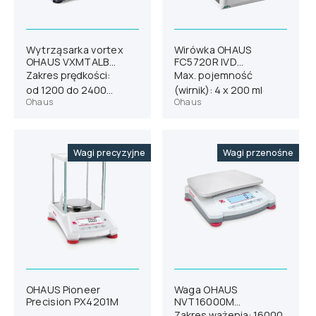
Wytrząsarka vortex
Wirówka OHAUS
OHAUS VXMTALB
FC5720R IVD
(30573832)
(83041582)
Zakres prędkości:
Max. pojemność
od 1200 do 2400
(wirnik): 4 x 200 ml
Ohaus
Ohaus
obr./min
Wagi precyzyjne
Wagi przenośne
OHAUS Pioneer
Waga OHAUS
Precision PX4201M
NVT16000M
(30467838)
Zakres ważenia: 16000