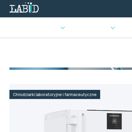
Urządzenia chłodnicze
Sprzęt laboratoryjny
Urządz
Strona główna
>
Urządzenia chłodnicze i mroźnicze
>
Chło
Chłodziarki laboratoryjne i farmaceutyczne