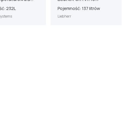
 Systems U201
ć: 232L
Pojemność: 137 litrów
Systems
Liebherr