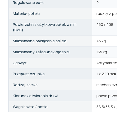
Regulowane półki:
2
Materiał półek:
ruszty z p
Powierzchnia użytkowa półek w mm
450 / 408
(SxG):
Maksymalne obciążenie półek:
45 kg
Maksymalny załadunek łącznie:
135 kg
Uchwyt:
Antybakter
Przepust czujnika:
1 x Ø 10 mm
Rodzaj zamka:
mechanicz
Kierunek otwierania drzwi:
prawe prz
Waga brutto / netto:
38,5/35,3 k