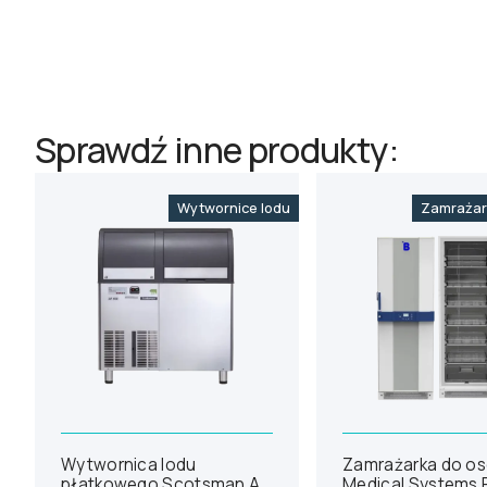
Sprawdź inne produkty:
Wytwornice lodu
Zamrażar
Wytwornica lodu
Zamrażarka do o
płatkowego Scotsman AF
Medical Systems 