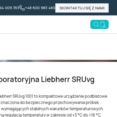
94 009 353
+48 600 983 480
SKONTAKTUJ SIĘ Z NAMI
Nasze marki
Poznaj LABID
Blog
Open searc
Go to e
na Liebherr SRUvg 1001
boratoryjna Liebherr SRUvg
Liebherr SRUvg 1001 to kompaktowe urządzenie podblatowe
rzeznaczona do bezpiecznego przechowywania próbek,
w wymagających stabilnych warunków temperaturowych.
ną regulację temperatury w zakresie od +3 °C do +16 °C.