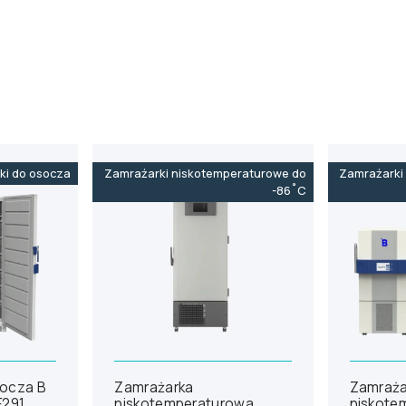
ki do osocza
Zamrażarki niskotemperaturowe do
Zamrażarki
-86˚C
socza B
Zamrażarka
Zamraża
F291
niskotemperaturowa
niskote