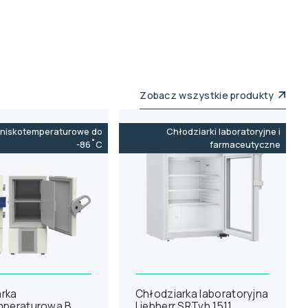
Zobacz wszystkie produkty
 niskotemperaturowe do
Chłodziarki laboratoryjne i
-86˚C
farmaceutyczne
rka
Chłodziarka laboratoryjna
mperaturowa B
Liebherr SRTvh 1511