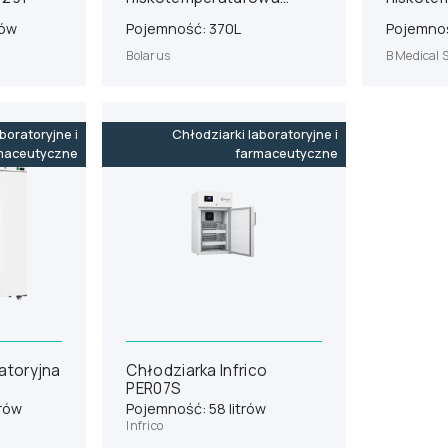
Bolarus ULTU 400
Medical
rów
Pojemność: 370L
Pojemnoś
Bolarus
B Medical 
boratoryjne i
Chłodziarki laboratoryjne i
maceutyczne
farmaceutyczne
atoryjna
Chłodziarka Infrico
PER07S
trów
Pojemność: 58 litrów
Infrico