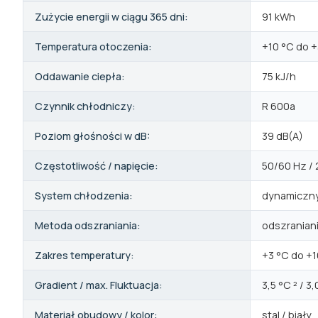
Zużycie energii w ciągu 365 dni:
91 kWh
Temperatura otoczenia:
+10 °C do 
Oddawanie ciepła:
75 kJ/h
Czynnik chłodniczy:
R 600a
Poziom głośności w dB:
39 dB(A)
Częstotliwość / napięcie:
50/60 Hz /
System chłodzenia:
dynamiczn
Metoda odszraniania:
odszranian
Zakres temperatury:
+3 °C do +1
Gradient / max. Fluktuacja:
3,5 °C ² / 3
Materiał obudowy / kolor:
stal / biały