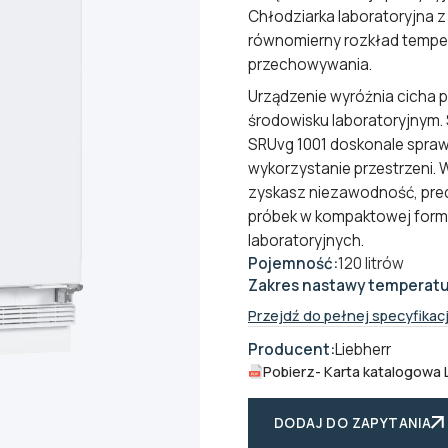
Chłodziarka laboratoryjna
równomierny rozkład temper
przechowywania.
Urządzenie wyróżnia cicha 
środowisku laboratoryjnym. 
SRUvg 1001 doskonale sprawd
wykorzystanie przestrzeni. 
zyskasz niezawodność, pre
próbek w kompaktowej formi
laboratoryjnych
.
Pojemność:
120 litrów
Zakres nastawy temperatu
Przejdź do pełnej specyfikacj
Producent:
Liebherr
Pobierz
- Karta katalogowa 
DODAJ DO ZAPYTANIA