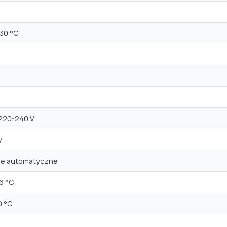
+30 °C
 220-240 V
y
ie automatyczne
6 °C
,0 °C