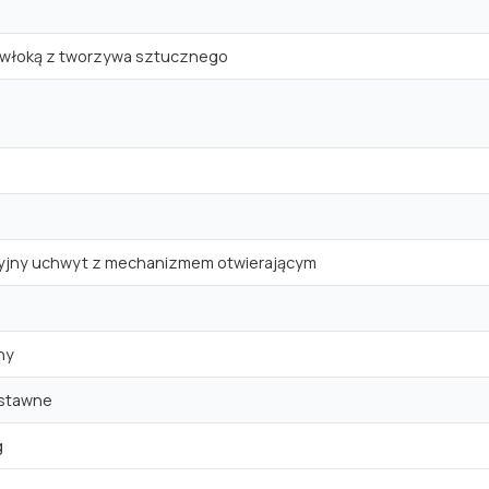
owłoką z tworzywa sztucznego
yjny uchwyt z mechanizmem otwierającym
ny
estawne
g