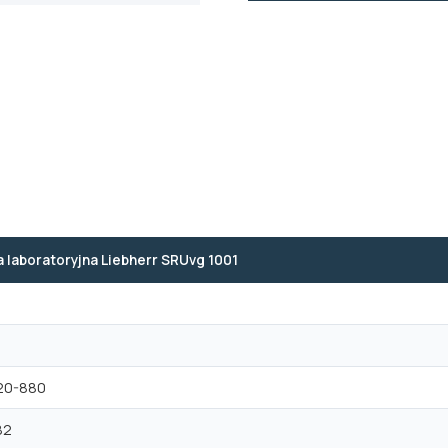
 laboratoryjna Liebherr SRUvg 1001
20-880
82