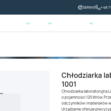
SERWIS
+48 7
enia grzewcze
Ważenie
Transport materiału
dziarki laboratoryjne i farmaceutyczne
>
Chłodziarka laboratoryj
Chłodziarka la
1001
Chłodziarka laboratoryjna 
o pojemności 120 litrów. P
odczynników i materiałów 
Urządzenie oferuje precyzyj