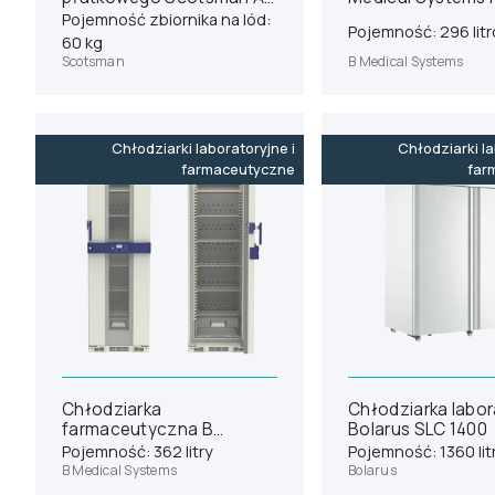
156
Pojemność zbiornika na lód:
Pojemność: 296 lit
60 kg
Scotsman
B Medical Systems
Chłodziarki laboratoryjne i
Chłodziarki la
farmaceutyczne
far
Chłodziarka
Chłodziarka labor
farmaceutyczna B
Bolarus SLC 1400
Medical Systems P380
Pojemność: 362 litry
Pojemność: 1360 li
B Medical Systems
Bolarus