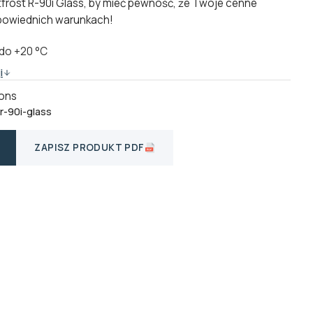
frost R-90i Glass, by mieć pewność, że Twoje cenne
powiednich warunkach!
 do +20 °C
i
ions
r-90i-glass
ZAPISZ PRODUKT PDF