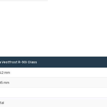
 Vestfrost R-90i Glass
42 mm
95 mm
tal