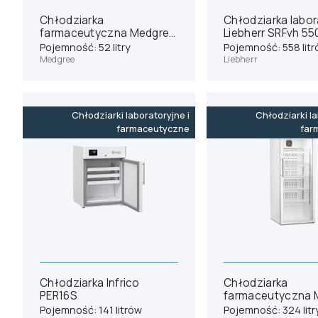
Chłodziarka
Chłodziarka labor
farmaceutyczna Medgree
Liebherr SRFvh 55
MPRA 66 S
Pojemność: 52 litry
Pojemność: 558 lit
Medgree
Liebherr
Chłodziarki laboratoryjne i
Chłodziarki la
farmaceutyczne
far
Chłodziarka Infrico
Chłodziarka
PER16S
farmaceutyczna 
MLRE 350 G
Pojemność: 141 litrów
Pojemność: 324 litr