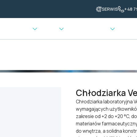
SERWIS
+48 7
enia grzewcze
Ważenie
Transport materiału
dziarki laboratoryjne i farmaceutyczne
>
Chłodziarka Vestfrost R
Chłodziarka Ve
Chłodziarka laboratoryjna Ve
wymagających użytkowników. 
zakresie od +2 do +20 °C, 
materiałów farmaceutycznyc
do wnętrza, a solidna kons