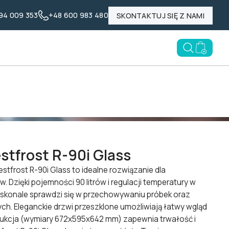
94 009 353
+48 600 983 480
SKONTAKTUJ SIĘ Z NAMI
Nasze marki
Poznaj LABID
Blog
Open searc
Go to e
-90i Glass
stfrost R-90i Glass
stfrost R-90i Glass to idealne rozwiązanie dla
Dzięki pojemności 90 litrów i regulacji temperatury w
doskonale sprawdzi się w przechowywaniu próbek oraz
h. Eleganckie drzwi przeszklone umożliwiają łatwy wgląd
trukcja (wymiary 672x595x642 mm) zapewnia trwałość i