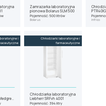
atoryjna
Zamrażarka laboratoryjna
Chłodzia
01
pionowa Bolarus SLM 500
PTR40I
rów
Pojemność: 500 litrów
Pojemnoś
Bolarus
Infrico
boratoryjne i
Chłodziarki laboratoryjne i
maceutyczne
farmaceutyczne
Chłodziarka laboratoryjna
Medgree
Liebherr SRFvh 4001
y
Pojemność: 394 litry