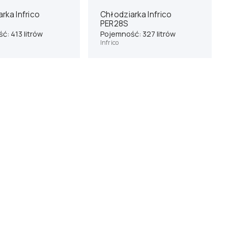
rka Infrico
Chłodziarka Infrico
G
PER28S
ć: 413 litrów
Pojemność: 327 litrów
Infrico