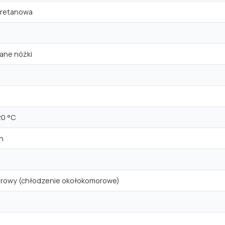
iuretanowa
ane nóżki
20 °C
h
rowy (chłodzenie okołokomorowe)