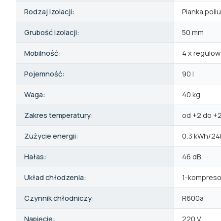
Rodzaj izolacji:
Pianka pol
Grubość izolacji:
50 mm
Mobilność:
4 x regulow
Pojemność:
90 l
Waga:
40 kg
Zakres temperatury:
od +2 do +
Zużycie energii:
0,3 kWh/24
Hałas:
46 dB
Układ chłodzenia:
1-kompreso
Czynnik chłodniczy:
R600a
Napięcie:
220 V