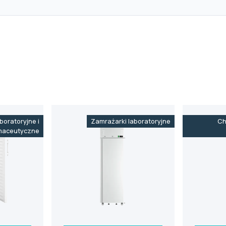
boratoryjne i
Zamrażarki laboratoryjne
Ch
maceutyczne