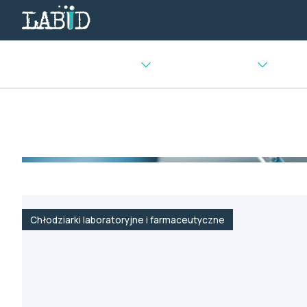
Urządzenia chłodnicze
Sprzęt laboratoryjny
Urządz
Strona główna
>
Urządzenia chłodnicze i mroźnicze
>
Chło
Chłodziarki laboratoryjne i farmaceutyczne