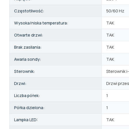
Częstotliwość:
50/60 Hz
Wysoka/niska temperatura:
TAK
Otwarte drzwi:
TAK
Brak zasilania:
TAK
Awaria sondy:
TAK
Sterownik:
Sterownik 
Drzwi:
Drzwi prze
Liczba półek:
1
Półka dzielona:
1
Lampka LED:
TAK