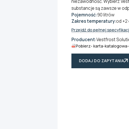
niezawodność. Wybierz Vest
substancje są zawsze w od
Pojemność:
90 litrów
Zakres temperatury:
od +2
Przejdź do pełnej specyfikacj
Producent:
Vestfrost Solut
Pobierz
- karta-katalogowa-
DODAJ DO ZAPYTANIA