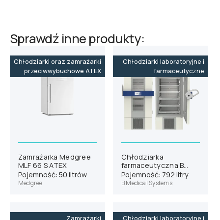
Sprawdź inne produkty:
Chłodziarki oraz zamrażarki
Chłodziarki laboratoryjne i
przeciwwybuchowe ATEX
farmaceutyczne
Zamrażarka Medgree
Chłodziarka
MLF 66 S ATEX
farmaceutyczna B
Medical Systems P700
Pojemność: 50 litrów
Pojemność: 792 litry
Medgree
B Medical Systems
Zamrażarki
Chłodziarki laboratoryjne i