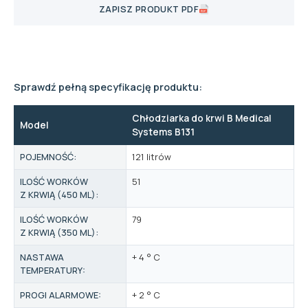
ZAPISZ PRODUKT PDF
Sprawdź pełną specyfikację produktu:
Chłodziarka do krwi B Medical
Model
Systems B131
POJEMNOŚĆ:
121 litrów
ILOŚĆ WORKÓW
51
Z KRWIĄ (450 ML):
ILOŚĆ WORKÓW
79
Z KRWIĄ (350 ML):
NASTAWA
+ 4 ° C
TEMPERATURY:
PROGI ALARMOWE:
+ 2 ° C