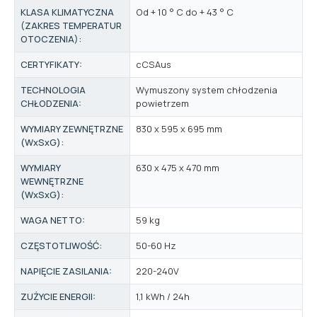
KLASA KLIMATYCZNA
Od + 10 ° C do + 43 ° C
(ZAKRES TEMPERATUR
OTOCZENIA):
CERTYFIKATY:
cCSAus
TECHNOLOGIA
Wymuszony system chłodzenia
CHŁODZENIA:
powietrzem
WYMIARY ZEWNĘTRZNE
830 x 595 x 695 mm
(WxSxG):
WYMIARY
630 x 475 x 470 mm
WEWNĘTRZNE
(WxSxG):
WAGA NETTO:
59 kg
CZĘSTOTLIWOŚĆ:
50-60 Hz
NAPIĘCIE ZASILANIA:
220-240V
ZUŻYCIE ENERGII:
1,1 kWh / 24h