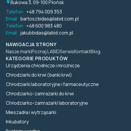
Bukowa 3, 09-100 Płońsk
Telefon:
+48 794 009 353
Email:
bartoszbidas@labid.com.pl
Telefon:
+48 600 983 480
Email:
jakubbidas@labid.com.pl
NAWIGACJA STRONY
Nasze marki
Poznaj LABID
Serwis
Kontakt
Blog
KATEGORIE PRODUKTÓW
Urządzenia chłodnicze i mroźnicze
Chłodziarki do krwi (banki krwi)
Chłodziarki laboratoryjne i farmaceutyczne
Chłodziarko-zamrażarki do krwi
Chłodziarko-zamrażarki laboratoryjne
Mieszadła i wytrząsarki
Inkubatory
Systemy wodne