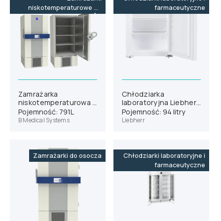
niskotemperaturowe do
farmaceutyczne
-86˚C
Zamrażarka
Chłodziarka
niskotemperaturowa B
laboratoryjna Liebherr
Medical Systems U701
SRCse 801
Pojemność: 791L
Pojemność: 94 litry
B Medical Systems
Liebherr
Zamrażarki do osocza
Chłodziarki laboratoryjne i
farmaceutyczne