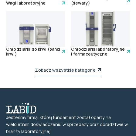
Wagi laboratoryjne
(dewary)
Chłodziarki do krwi (banki
Chłodziarki laboratoryjne
krwi)
i farmaceutyczne
Zobacz wszystkie kategorie
Jesteśmy firmą, której fundament został oparty na
wieloletnim doświadczeniu w sprzedaży oraz doradztwie w
branży laboratoryjnej.