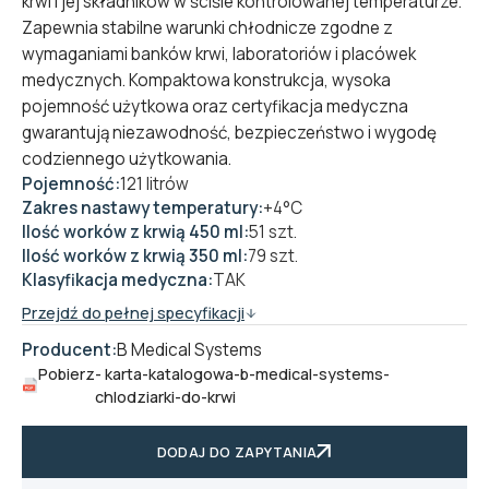
krwi i jej składników w ściśle kontrolowanej temperaturze.
Zapewnia stabilne warunki chłodnicze zgodne z
wymaganiami banków krwi, laboratoriów i placówek
medycznych. Kompaktowa konstrukcja, wysoka
pojemność użytkowa oraz certyfikacja medyczna
gwarantują niezawodność, bezpieczeństwo i wygodę
codziennego użytkowania.
Pojemność:
121 litrów
Zakres nastawy temperatury:
+4°C
Ilość worków z krwią 450 ml:
51 szt.
Ilość worków z krwią 350 ml:
79 szt.
Klasyfikacja medyczna:
TAK
Przejdź do pełnej specyfikacji
Producent:
B Medical Systems
Pobierz
- karta-katalogowa-b-medical-systems-
chlodziarki-do-krwi
DODAJ DO ZAPYTANIA