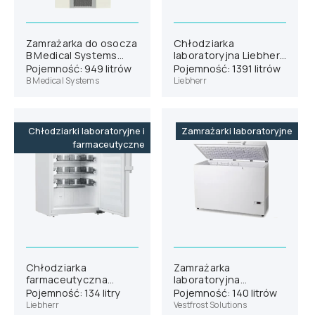
Zamrażarka do osocza
Chłodziarka
B Medical Systems
laboratoryjna Liebherr
F901
SRPvh 1402
Pojemność: 949 litrów
Pojemność: 1391 litrów
B Medical Systems
Liebherr
Chłodziarki laboratoryjne i
Zamrażarki laboratoryjne
farmaceutyczne
Chłodziarka
Zamrażarka
farmaceutyczna
laboratoryjna
Liebherr HMTvh 1501
Vestfrost VT 146
Pojemność: 134 litry
Pojemność: 140 litrów
wersja H63
Liebherr
Vestfrost Solutions