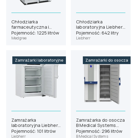
Chłodziarka
Chłodziarka
farmaceutyczna i
laboratoryjna Liebherr
laboratoryjna
SRPvh 6511
Pojemność: 1225 litrów
Pojemność: 642 litry
Medgree MLRA 1400 G
Medgree
Liebherr
Zamrażarki laboratoryjne
Zamrażarki do osocza
Zamrażarka
Zamrażarka do osocza
laboratoryjna Liebherr
B Medical Systems
SFTsg 1501 (wersja
F291
Pojemność: 101 litrów
Pojemność: 296 litrów
740)
Liebherr
B Medical Systems