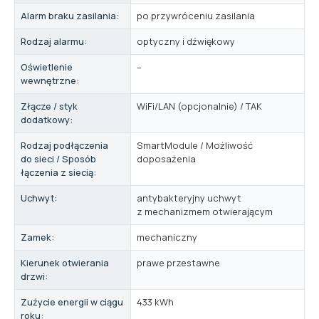
Alarm braku zasilania:
po przywróceniu zasilania
Rodzaj alarmu:
optyczny i dźwiękowy
Oświetlenie
–
wewnętrzne:
Złącze / styk
WiFi/LAN (opcjonalnie) / TAK
dodatkowy:
Rodzaj podłączenia
SmartModule / Możliwość
do sieci / Sposób
doposażenia
łączenia z siecią:
Uchwyt:
antybakteryjny uchwyt
z mechanizmem otwierającym
Zamek:
mechaniczny
Kierunek otwierania
prawe przestawne
drzwi:
Zużycie energii w ciągu
433 kWh
roku: