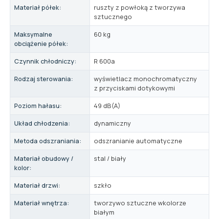
Materiał półek:
ruszty z powłoką z tworzywa
sztucznego
Maksymalne
60 kg
obciążenie półek:
Czynnik chłodniczy:
R 600a
Rodzaj sterowania:
wyświetlacz monochromatyczny
z przyciskami dotykowymi
Poziom hałasu:
49 dB(A)
Układ chłodzenia:
dynamiczny
Metoda odszraniania:
odszranianie automatyczne
Materiał obudowy /
stal / biały
kolor:
Materiał drzwi:
szkło
Materiał wnętrza:
tworzywo sztuczne wkolorze
białym