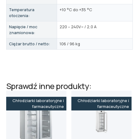
Temperatura
+10 °C do +35 °C
otoczenia:
Napięcie / moc
220 – 240V~ / 2,0 A
znamionowa:
Ciężar brutto / netto:
106 / 96 kg
Sprawdź inne produkty:
Chłodziarki laboratoryjne i
Chłodziarki laboratoryjne i
farmaceutyczne
farmaceutyczne