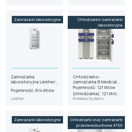
Zamrażarki laboratoryjne
Chłodziarko-zamrażarki
laboratoryjne
Zamrażarka
Chłodziarko-
laboratoryjna Liebherr
zamrażarka B Medical
SFPvg 6501
Systems PF260
Pojemność: 121 litrów
Pojemność: 614 litrów
(chłodziarka); 121 litrów
Liebherr
B Medical Systems
(zamrażarka)
Zamrażarki laboratoryjne
Chłodziarki oraz zamrażarki
przeciwwybuchowe ATEX