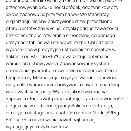
pojemności 588 litrów urządzenie umożliwia bezpieczne
przechowywanie dużej ilości próbek, odczynników czy
leków, zachowując przy tym najwyższe standardy
organizacji i higieny. Zakrzywione drzwi przeszklone
oferują estetyczny wygląd i szybki podgląd zawartości
bez konieczności otwierania chłodziarki, co pomaga
utrzymać stabilne warunki wewnętrzne. Chłodziarka
wyposażona w precyzyjne ustawienie temperatury w
zakresie od +3°C do +16°C, gwarantuje optymalne
warunki przechowywania. Zaawansowany system
chłodzenia gwarantuje równomierne rozprowadzenie
temperatury. Minimalizuje to ryzyko wahań i zapewnia
optymalne warunki przechowywania nawet najbardziej
wrażliwych substancji. Wysoka jakość wykonania
zapewnia długotrwałą eksploatację oraz niezawodność
urządzenia w codziennej pracy. Solidna konstrukcja,
intuicyjna obsługa oraz dbałość o detale. Model SRFvg
5511 spełnia oczekiwania nawet najbardziej
wymagających użytkowników.