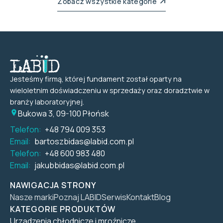
Zobacz wszystkie kategorie
Jesteśmy firmą, której fundament został oparty na
wieloletnim doświadczeniu w sprzedaży oraz doradztwie w
branży laboratoryjnej.
Bukowa 3, 09-100 Płońsk
Telefon:
+48 794 009 353
Email:
bartoszbidas@labid.com.pl
Telefon:
+48 600 983 480
Email:
jakubbidas@labid.com.pl
NAWIGACJA STRONY
Nasze marki
Poznaj LABID
Serwis
Kontakt
Blog
KATEGORIE PRODUKTÓW
Urządzenia chłodnicze i mroźnicze