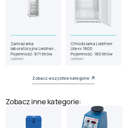
Zamrażarka
Chłodziarka Liebherr
laboratoryjna Liebherr
LKexv 1800
SFPvg 8401
Pojemność: 871 litrów
Pojemność: 180 litrów
Liebherr
Liebherr
Zobacz wszystkie kategorie
Zobacz inne kategorie: