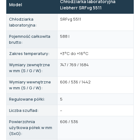
Chłodziarka laboratoryjna
Model
Liebherr SRFvg 5511
Chłodziarka
SRFvg 5511
laboratoryjna:
Pojemność całkowita
588 l
brutto:
Zakres temperatury:
+3°C do +16°C
Wymiary zewnętrzne
747 / 769 / 1684
w mm (S / G / W):
Wymiary wewnętrzne
606 / 536 / 1442
w mm (S / G / W):
Regulowane półki:
5
Liczba szuflad:
–
Powierzchnia
606 / 536
użytkowa półek w mm
(SxG):