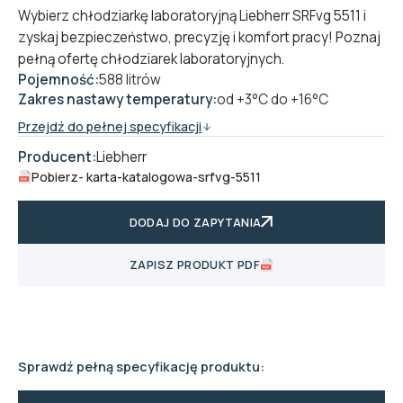
Wybierz chłodziarkę laboratoryjną Liebherr SRFvg 5511 i
zyskaj bezpieczeństwo, precyzję i komfort pracy! Poznaj
pełną ofertę
chłodziarek laboratoryjnych
.
Pojemność:
588 litrów
Zakres nastawy temperatury:
od +3°C do +16°C
Przejdź do pełnej specyfikacji
Producent:
Liebherr
Pobierz
- karta-katalogowa-srfvg-5511
DODAJ DO ZAPYTANIA
ZAPISZ PRODUKT PDF
Sprawdź pełną specyfikację produktu: