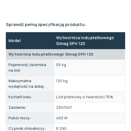
Sprawdź pełną specyfikację produktu:
Wytwornica lodu płatkowego
Model
Simag SPH 120
Wytwornica lodu płatkowego Simag SPH 120
Pojemność zbiornika
55 kg
na lód:
Maksymalna
120 kg
wydajność na dobę:
Kształt lodu:
Lód płatkowy o twardości 75%
Zasilanie:
230/50/1
Pobór mocy:
450 W
Czynnik chłodniczy:
R 290