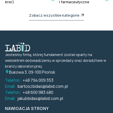
krwi)
i farmaceutyczne
Zobacz wszystkie kategorie
Jesteśmy firmą, której fundament został oparty na
wieloletnim doświadczeniu w sprzedaży oraz doradztwie w
branży laboratoryjnej.
Bukowa 3, 09-100 Płońsk
Telefon:
+48 794 009 353
Email:
bartoszbidas@labid.com.pl
Telefon:
+48 600 983 480
Email:
jakubbidas@labid.com.pl
NAWIGACJA STRONY