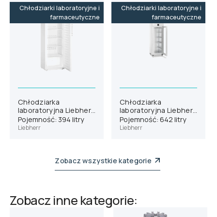
Chłodziarki laboratoryjne i
Chłodziarki laboratoryjne i
farmaceutyczne
farmaceutyczne
Chłodziarka
Chłodziarka
laboratoryjna Liebherr
laboratoryjna Liebherr
SRFvh 4001
SRPvh 6511
Pojemność: 394 litry
Pojemność: 642 litry
Liebherr
Liebherr
Zobacz wszystkie kategorie
Zobacz inne kategorie: