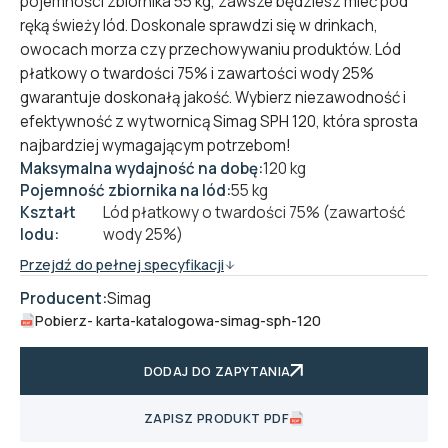
pojemności zbiornika 55 kg, zawsze będziesz mieć pod
ręką świeży lód. Doskonale sprawdzi się w drinkach,
owocach morza czy przechowywaniu produktów. Lód
płatkowy o twardości 75% i zawartości wody 25%
gwarantuje doskonałą jakość. Wybierz niezawodność i
efektywność z wytwornicą Simag SPH 120, która sprosta
najbardziej wymagającym potrzebom!
Maksymalna wydajność na dobę:
120 kg
Pojemność zbiornika na lód:
55 kg
Kształt
Lód płatkowy o twardości 75% (zawartość
lodu:
wody 25%)
Przejdź do pełnej specyfikacji
Producent:
Simag
Pobierz
- karta-katalogowa-simag-sph-120
DODAJ DO ZAPYTANIA
ZAPISZ PRODUKT PDF