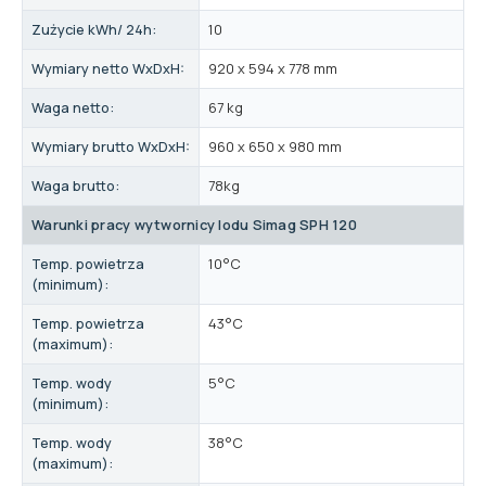
Zużycie kWh/ 24h:
10
Wymiary netto WxDxH:
920 x 594 x 778 mm
Waga netto:
67 kg
Wymiary brutto WxDxH:
960 x 650 x 980 mm
Waga brutto:
78kg
Warunki pracy wytwornicy lodu Simag SPH 120
Temp. powietrza
10°C
(minimum):
Temp. powietrza
43°C
(maximum):
Temp. wody
5°C
(minimum):
Temp. wody
38°C
(maximum):