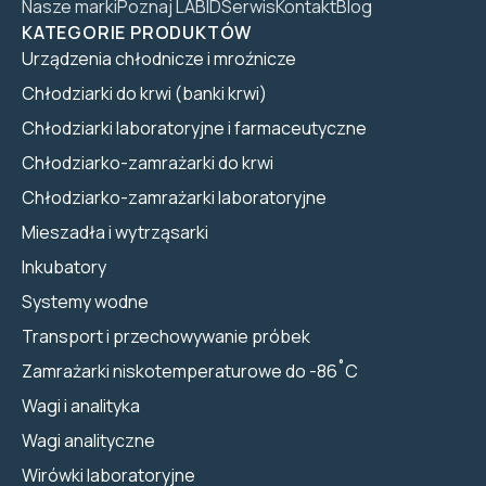
Nasze marki
Poznaj LABID
Serwis
Kontakt
Blog
KATEGORIE PRODUKTÓW
Urządzenia chłodnicze i mroźnicze
Chłodziarki do krwi (banki krwi)
Chłodziarki laboratoryjne i farmaceutyczne
Chłodziarko-zamrażarki do krwi
Chłodziarko-zamrażarki laboratoryjne
Mieszadła i wytrząsarki
Inkubatory
Systemy wodne
Transport i przechowywanie próbek
Zamrażarki niskotemperaturowe do -86˚C
Wagi i analityka
Wagi analityczne
Wirówki laboratoryjne