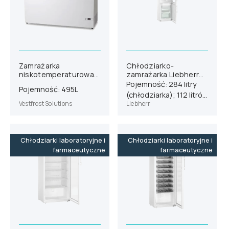
Zamrażarka
Chłodziarko-
niskotemperaturowa
zamrażarka Liebherr
Vestfrost VT 547
SCFvh 4032
Pojemność: 284 litry
Pojemność: 495L
(chłodziarka); 112 litrów
Vestfrost Solutions
Liebherr
(zamrażarka)
Chłodziarki laboratoryjne i
Chłodziarki laboratoryjne i
farmaceutyczne
farmaceutyczne