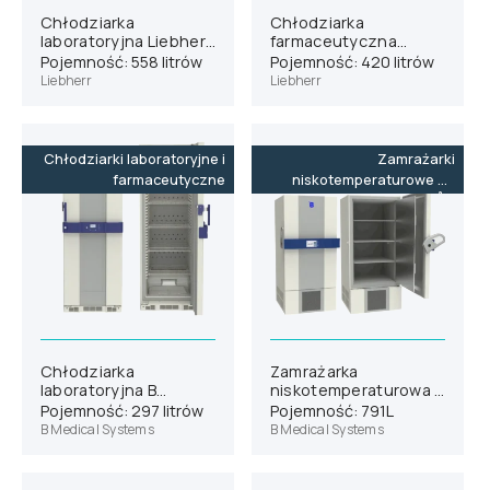
Chłodziarka
Chłodziarka
laboratoryjna Liebherr
farmaceutyczna
SRFvg 5501
Liebherr HMFvh 4011
Pojemność: 558 litrów
Pojemność: 420 litrów
wersja H63
Liebherr
Liebherr
Chłodziarki laboratoryjne i
Zamrażarki
farmaceutyczne
niskotemperaturowe do
-86˚C
Chłodziarka
Zamrażarka
laboratoryjna B
niskotemperaturowa B
Medical Systems L290
Medical Systems U701
Pojemność: 297 litrów
Pojemność: 791L
B Medical Systems
B Medical Systems