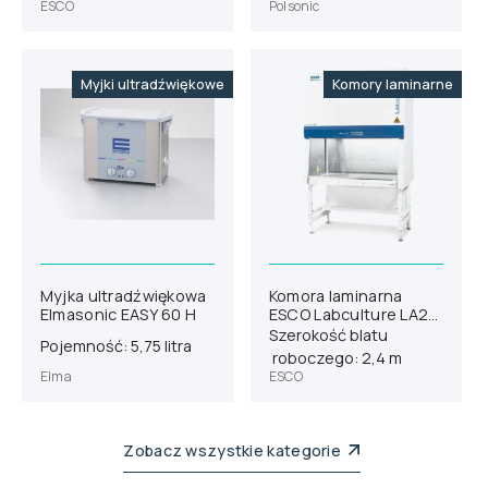
ESCO
Polsonic
Myjki ultradźwiękowe
Komory laminarne
Myjka ultradźwiękowa
Komora laminarna
Elmasonic EASY 60 H
ESCO Labculture LA2-
8A1-E
Szerokość blatu
Pojemność: 5,75 litra
roboczego: 2,4 m
Elma
ESCO
Zobacz wszystkie kategorie