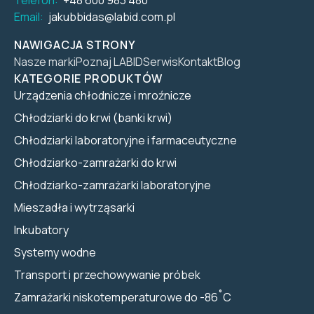
Email:
jakubbidas@labid.com.pl
NAWIGACJA STRONY
Nasze marki
Poznaj LABID
Serwis
Kontakt
Blog
KATEGORIE PRODUKTÓW
Urządzenia chłodnicze i mroźnicze
Chłodziarki do krwi (banki krwi)
Chłodziarki laboratoryjne i farmaceutyczne
Chłodziarko-zamrażarki do krwi
Chłodziarko-zamrażarki laboratoryjne
Mieszadła i wytrząsarki
Inkubatory
Systemy wodne
Transport i przechowywanie próbek
Zamrażarki niskotemperaturowe do -86˚C