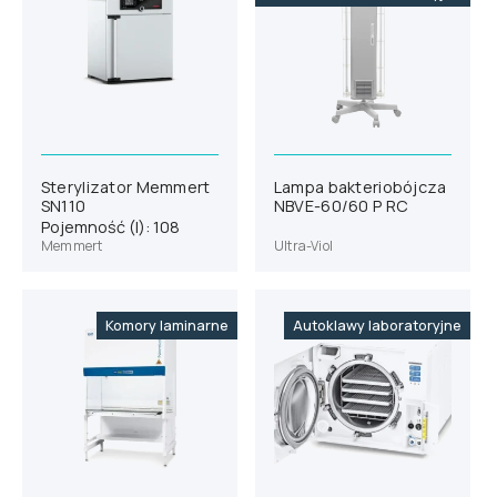
Sterylizator Memmert
Lampa bakteriobójcza
SN110
NBVE-60/60 P RC
Pojemność (l): 108
Memmert
Ultra-Viol
Komory laminarne
Autoklawy laboratoryjne