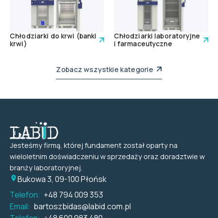
Chłodziarki do krwi (banki
Chłodziarki laboratoryjne
krwi)
i farmaceutyczne
Zobacz wszystkie kategorie
Jesteśmy firmą, której fundament został oparty na
wieloletnim doświadczeniu w sprzedaży oraz doradztwie w
branży laboratoryjnej.
Bukowa 3, 09-100 Płońsk
Telefon:
+48 794 009 353
Email:
bartoszbidas@labid.com.pl
Telefon:
+48 600 983 480