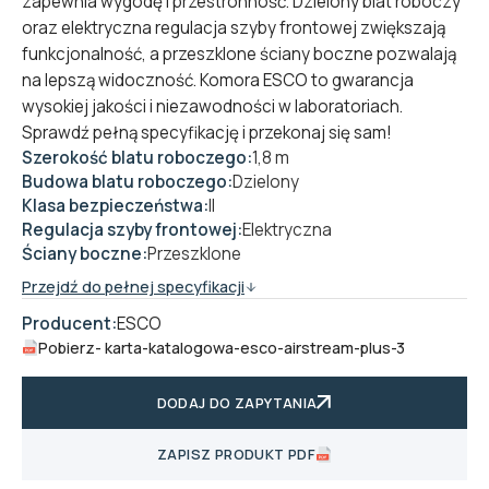
zapewnia wygodę i przestronność. Dzielony blat roboczy
oraz elektryczna regulacja szyby frontowej zwiększają
funkcjonalność, a przeszklone ściany boczne pozwalają
na lepszą widoczność. Komora ESCO to gwarancja
wysokiej jakości i niezawodności w laboratoriach.
Sprawdź pełną specyfikację i przekonaj się sam!
Szerokość blatu roboczego:
1,8 m
Budowa blatu roboczego:
Dzielony
Klasa bezpieczeństwa:
II
Regulacja szyby frontowej:
Elektryczna
Ściany boczne:
Przeszklone
Przejdź do pełnej specyfikacji
Producent:
ESCO
Pobierz
- karta-katalogowa-esco-airstream-plus-3
DODAJ DO ZAPYTANIA
ZAPISZ PRODUKT PDF