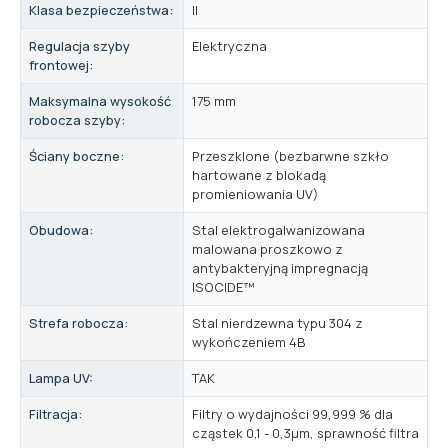
Klasa bezpieczeństwa:
II
Regulacja szyby
Elektryczna
frontowej:
Maksymalna wysokość
175 mm
robocza szyby:
Ściany boczne:
Przeszklone (bezbarwne szkło
hartowane z blokadą
promieniowania UV)
Obudowa:
Stal elektrogalwanizowana
malowana proszkowo z
antybakteryjną impregnacją
ISOCIDE™
Strefa robocza:
Stal nierdzewna typu 304 z
wykończeniem 4B
Lampa UV:
TAK
Filtracja:
Filtry o wydajności 99,999 % dla
cząstek 0,1 - 0,3μm, sprawność filtra