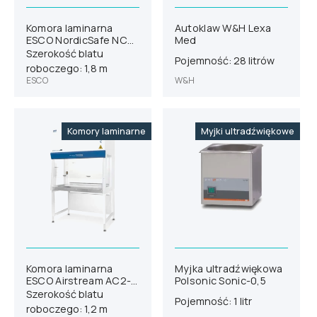
Komora laminarna
Autoklaw W&H Lexa
ESCO NordicSafe NC2-
Med
6L8
Szerokość blatu
Pojemność: 28 litrów
roboczego: 1,8 m
ESCO
W&H
Komory laminarne
Myjki ultradźwiękowe
Komora laminarna
Myjka ultradźwiękowa
ESCO Airstream AC2-
Polsonic Sonic-0,5
4E8
Szerokość blatu
Pojemność: 1 litr
roboczego: 1,2 m