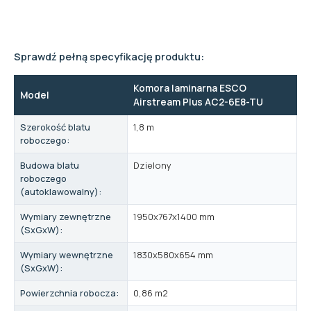
Sprawdź pełną specyfikację produktu:
Komora laminarna ESCO
Model
Airstream Plus AC2-6E8-TU
Szerokość blatu
1,8 m
roboczego:
Budowa blatu
Dzielony
roboczego
(autoklawowalny):
Wymiary zewnętrzne
1950x767x1400 mm
(SxGxW):
Wymiary wewnętrzne
1830x580x654 mm
(SxGxW):
Powierzchnia robocza:
0,86 m2