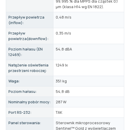
99,995 % dla MPPS dla cząstek 0,1
μm (klasa H14 wg EN 1822).
Przepływ powietrza
0,48 m/s
(inflow):
Przepływ
0,35 m/s
powietrza(downflow):
Poziom hałasu (EN
54,8 dBA
12469):
Natężenie oświetlenia
1249 lx
przestrzeni roboczej:
Waga:
351 kg
Poziom hałasu:
54,8 dB
Nominalny pobór mocy:
287 W
Port RS-232:
TAK
Panel sterowania:
Sterownik mikroprocesorowy
Sentinel™ Gold z wyświetlaczem