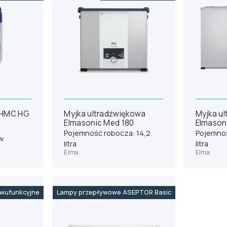
 HMC HG
Myjka ultradźwiękowa
Myjka u
Elmasonic Med 180
Elmason
Pojemność robocza: 14,2
Pojemnoś
ów
litra
litra
Elma
Elma
wufunkcyjne
Lampy przepływowe ASEPTOR Basic