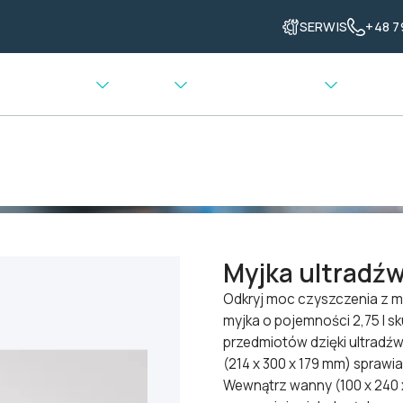
SERWIS
+48 7
enia grzewcze
Ważenie
Transport materiału
kowe
>
Myjka ultradźwiękowa Elmasonic EASY 30 H
Myjka ultradź
Odkryj moc czyszczenia z m
myjka o pojemności 2,75 l 
przedmiotów dzięki ultradź
(214 x 300 x 179 mm) sprawia
Wewnątrz wanny (100 x 240 