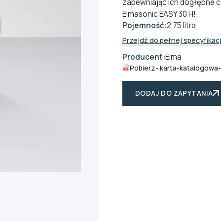
zapewniając ich dogłębne cz
Elmasonic EASY 30 H!
Pojemność:
2,75 litra
Przejdź do pełnej specyfikacj
Producent:
Elma
Pobierz
- karta-katalogowa
DODAJ DO ZAPYTANIA