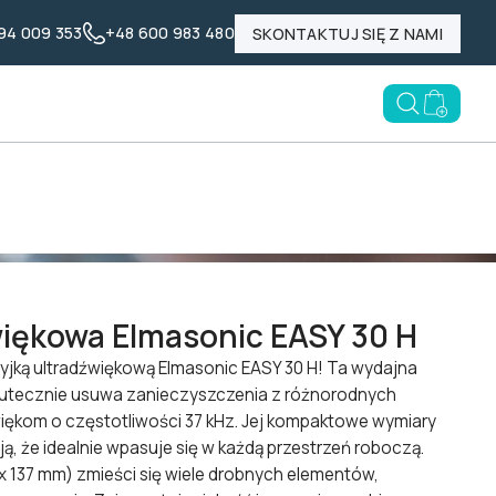
94 009 353
+48 600 983 480
SKONTAKTUJ SIĘ Z NAMI
Nasze marki
Poznaj LABID
Blog
Open searc
Go to e
więkowa Elmasonic EASY 30 H
yjką ultradźwiękową Elmasonic EASY 30 H! Ta wydajna
skutecznie usuwa zanieczyszczenia z różnorodnych
więkom o częstotliwości 37 kHz. Jej kompaktowe wymiary
ją, że idealnie wpasuje się w każdą przestrzeń roboczą.
x 137 mm) zmieści się wiele drobnych elementów,