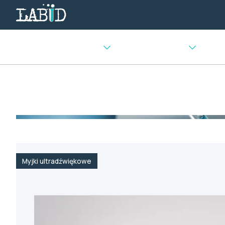
Urządzenia chłodnicze
Sprzęt laboratoryjny
Urządz
Strona główna
>
Sterylizacja i czystość
>
Myjki ultradźwię
Myjki ultradźwiękowe