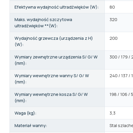
Efektywna wydajność ultradźwięków (W):
80
Maks. wydajność szczytowa
320
ultradźwięków **(W):
Wydajność grzewcza (urządzenia z H)
200
(W):
Wymiary zewnętrzne urządzenia S/ G/ W
300 / 179 / 
(mm):
Wymiary wewnętrzne wanny S/ G/ W
240 / 137 / 
(mm):
Wymiary wewnętrzne kosza S/ G/ W
198 / 106 / 
(mm):
Waga (kg):
3,3
Materiał wanny:
Stal szlach