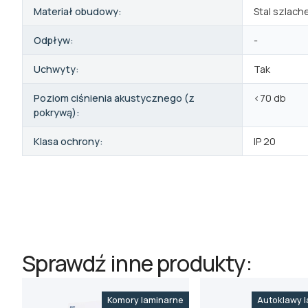
Materiał obudowy:
Stal szlach
Odpływ:
-
Uchwyty:
Tak
Poziom ciśnienia akustycznego (z
<70 db
pokrywą):
Klasa ochrony:
IP 20
Sprawdź inne produkty:
Komory laminarne
Autoklawy l