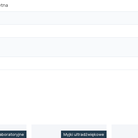
etna
aboratoryjne
Myjki ultradźwiękowe