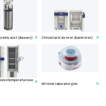
 ciekły azot (dewary)
Chłodziarki do krwi (banki krwi)
 niskotemperaturowe
Wirówki laboratoryjne