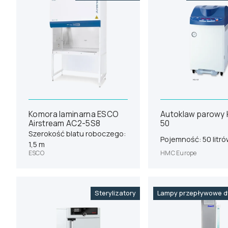
Komora laminarna ESCO
Autoklaw parowy
Airstream AC2-5S8
50
Szerokość blatu roboczego:
Pojemność: 50 litr
1,5 m
ESCO
HMC Europe
Sterylizatory
Lampy przepływowe d