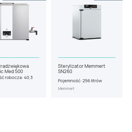
ltradźwiękowa
Sterylizator Memmert
ic Med 500
SN260
ć robocza: 40,3
Pojemność: 256 litrów
Memmert