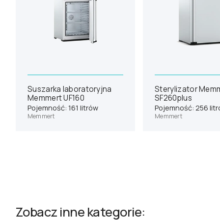
Suszarka laboratoryjna
Sterylizator Mem
Memmert UF160
SF260plus
Pojemność: 161 litrów
Pojemność: 256 lit
Memmert
Memmert
Zobacz inne kategorie: