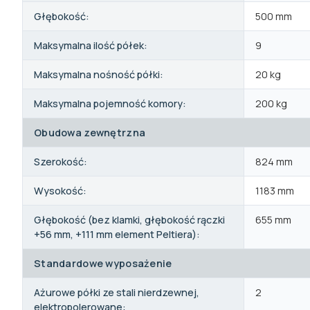
Głębokość:
500 mm
Maksymalna ilość półek:
9
Maksymalna nośność półki:
20 kg
Maksymalna pojemność komory:
200 kg
Obudowa zewnętrzna
Szerokość:
824 mm
Wysokość:
1183 mm
Głębokość (bez klamki, głębokość rączki
655 mm
+56 mm, +111 mm element Peltiera):
Standardowe wyposażenie
Ażurowe półki ze stali nierdzewnej,
2
elektropolerowane: