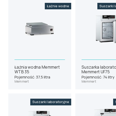
Łaźnie wodne
Suszarki 
Łaźnia wodna Memmert
Suszarka laborato
WTB 35
Memmert UF75
Pojemność: 37,5 litra
Pojemność: 74 litry
Memmert
Memmert
Suszarki laboratoryjne