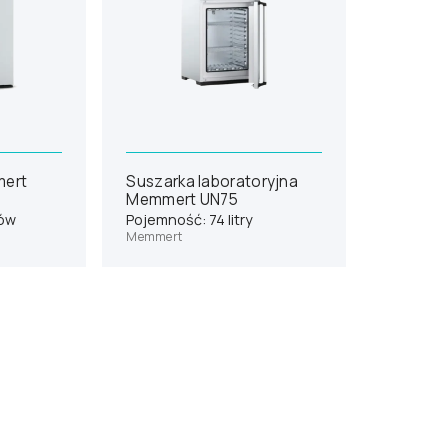
mert
Suszarka laboratoryjna
Memmert UN75
rów
Pojemność: 74 litry
Memmert