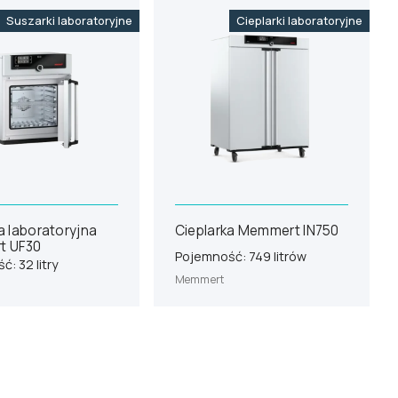
Suszarki laboratoryjne
Cieplarki laboratoryjne
 laboratoryjna
Cieplarka Memmert IN750
t UF30
Pojemność: 749 litrów
: 32 litry
Memmert