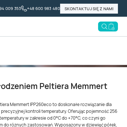
94 009 353
+48 600 983 480
SKONTAKTUJ SIĘ Z NAMI
Nasze marki
Poznaj LABID
Blog
Open searc
Go to e
hłodzeniem Peltiera Memmert
ltiera Memmert IPP260eco to doskonałe rozwiązanie dla
precyzyjnej kontroli temperatury. Oferując pojemność 256
e temperatury w zakresie od 0°C do +70°C, co czyni go
 do różnych zastosowań. Wyposażony w dziewięć półek,