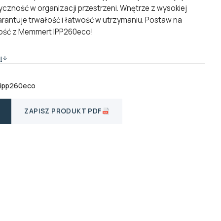
czność w organizacji przestrzeni. Wnętrze z wysokiej
warantuje trwałość i łatwość w utrzymaniu. Postaw na
ość z Memmert IPP260eco!
i
-ipp260eco
ZAPISZ PRODUKT PDF