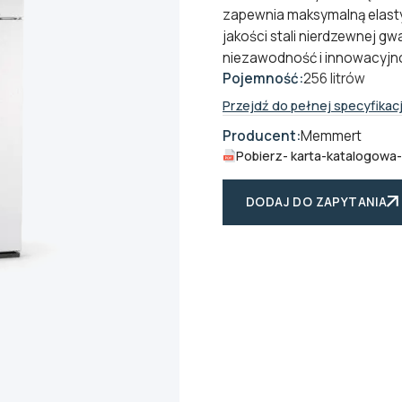
zapewnia maksymalną elasty
jakości stali nierdzewnej g
niezawodność i innowacyjn
Pojemność:
256 litrów
Przejdź do pełnej specyfikacj
Producent:
Memmert
Pobierz
- karta-katalogowa
DODAJ DO ZAPYTANIA