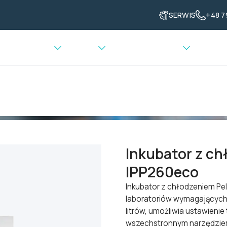
SERWIS
+48 7
enia grzewcze
Ważenie
Transport materiału
Inkubator z chłodzeniem Peltiera Memmert IPP260eco
Inkubator z c
IPP260eco
Inkubator z chłodzeniem Pe
laboratoriów wymagających 
litrów, umożliwia ustawieni
wszechstronnym narzędziem