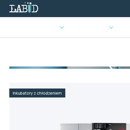
Urządzenia chłodnicze
Sprzęt laboratoryjny
Urządz
Strona główna
>
Inkubatory
>
Inkubatory z chłodzeniem
>
Inkubatory z chłodzeniem