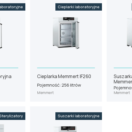
laboratoryjne
Cieplarki laboratoryjne
ryjna
Cieplarka Memmert IF260
Suszarka
Memmer
Pojemność: 256 litrów
Pojemność
Memmert
Memmert
Sterylizatory
Suszarki laboratoryjne