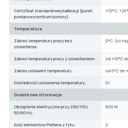
Certyfikat standardowej kalibracji (punkt
+10°C, +25
pomiarowycentrum komory):
Temperatura
Zakres temperatury pracy bez
0°C (co na
oświetlenia:
Zakres temperatury pracy z oświetleniem:
od +10°C d
Zakres ustawień temperatury:
od 0°C do 
Dokładność ustawienia temperatury:
0.1
Dodatkowe informacje
Obciążenie elektryczne przy 230/115V,
600 W
50/60 Hz:
Ilość elementów Peltiera z tyłu:
2