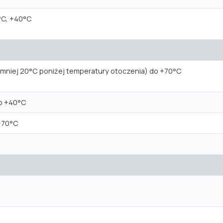
°C, +40°C
jmniej 20°C poniżej temperatury otoczenia) do +70°C
o +40°C
+70°C