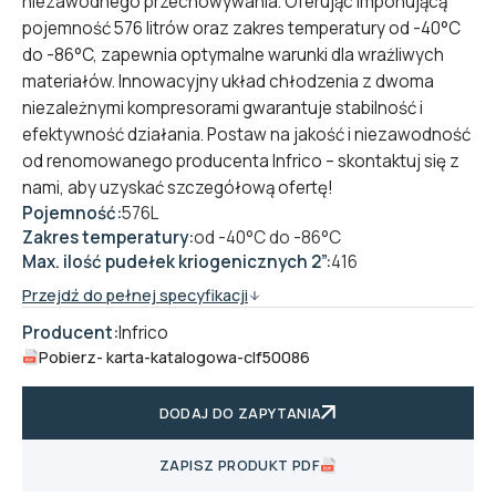
niezawodnego przechowywania. Oferując imponującą
pojemność 576 litrów oraz zakres temperatury od -40°C
do -86°C, zapewnia optymalne warunki dla wrażliwych
materiałów. Innowacyjny układ chłodzenia z dwoma
niezależnymi kompresorami gwarantuje stabilność i
efektywność działania. Postaw na jakość i niezawodność
od renomowanego producenta Infrico – skontaktuj się z
nami, aby uzyskać szczegółową ofertę!
Pojemność:
576L
Zakres temperatury:
od -40°C do -86°C
Max. ilość pudełek kriogenicznych 2”:
416
Przejdź do pełnej specyfikacji
Producent:
Infrico
Pobierz
- karta-katalogowa-clf50086
DODAJ DO ZAPYTANIA
ZAPISZ PRODUKT PDF