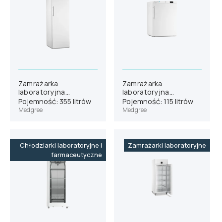
Zamrażarka
Zamrażarka
laboratoryjna
laboratoryjna
Medgree MLFE 450 S
Medgree MLFE 150 S
Pojemność: 355 litrów
Pojemność: 115 litrów
Medgree
Medgree
Chłodziarki laboratoryjne i
Zamrażarki laboratoryjne
farmaceutyczne