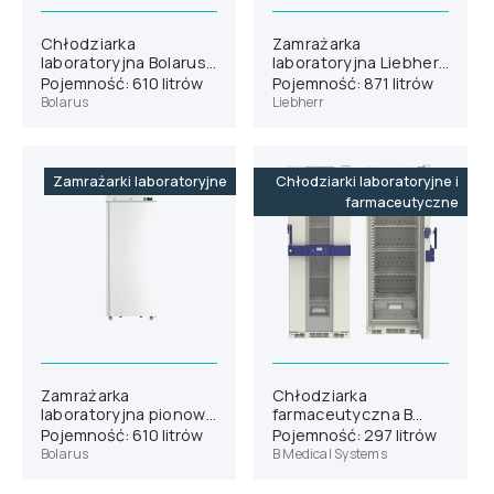
Chłodziarka
Zamrażarka
laboratoryjna Bolarus
laboratoryjna Liebherr
SLC 700 GLASS
SFPvh 8401
Pojemność: 610 litrów
Pojemność: 871 litrów
Bolarus
Liebherr
Zamrażarki laboratoryjne
Chłodziarki laboratoryjne i
farmaceutyczne
Zamrażarka
Chłodziarka
laboratoryjna pionowa
farmaceutyczna B
Bolarus SLM 700
Medical Systems P290
Pojemność: 610 litrów
Pojemność: 297 litrów
Bolarus
B Medical Systems