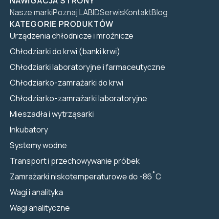
NAWIGACJA STRONY
Nasze marki
Poznaj LABID
Serwis
Kontakt
Blog
KATEGORIE PRODUKTÓW
Urządzenia chłodnicze i mroźnicze
Chłodziarki do krwi (banki krwi)
Chłodziarki laboratoryjne i farmaceutyczne
Chłodziarko-zamrażarki do krwi
Chłodziarko-zamrażarki laboratoryjne
Mieszadła i wytrząsarki
Inkubatory
Systemy wodne
Transport i przechowywanie próbek
Zamrażarki niskotemperaturowe do -86˚C
Wagi i analityka
Wagi analityczne