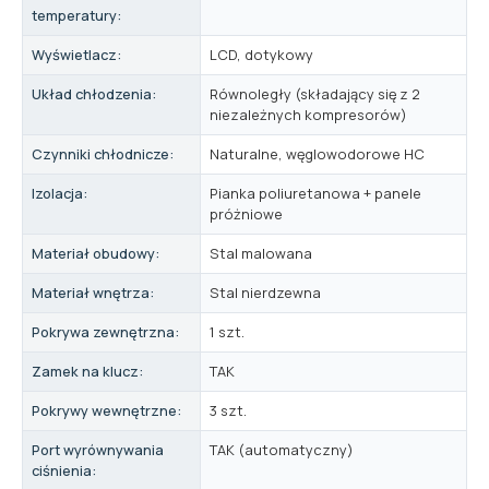
temperatury:
Wyświetlacz:
LCD, dotykowy
Układ chłodzenia:
Równoległy (składający się z 2
niezależnych kompresorów)
Czynniki chłodnicze:
Naturalne, węglowodorowe HC
Izolacja:
Pianka poliuretanowa + panele
próżniowe
Materiał obudowy:
Stal malowana
Materiał wnętrza:
Stal nierdzewna
Pokrywa zewnętrzna:
1 szt.
Zamek na klucz:
TAK
Pokrywy wewnętrzne:
3 szt.
Port wyrównywania
TAK (automatyczny)
ciśnienia: