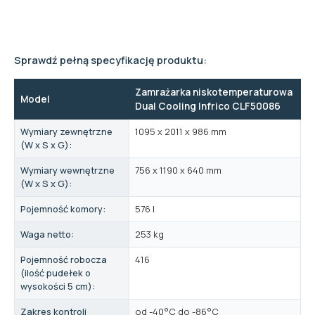
Sprawdź pełną specyfikację produktu:
Zamrażarka niskotemperaturowa
Model
Dual Cooling Infrico CLF50086
Wymiary zewnętrzne
1095 x 2011 x 986 mm
(W x S x G):
Wymiary wewnętrzne
756 x 1190 x 640 mm
(W x S x G):
Pojemność komory:
576 l
Waga netto:
253 kg
Pojemność robocza
416
(ilość pudełek o
wysokości 5 cm):
Zakres kontroli
od -40°C do -86°C