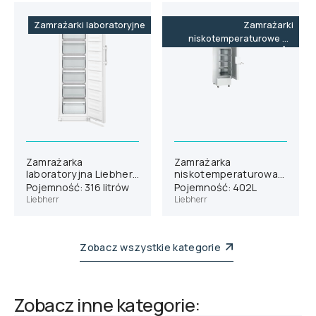
Zamrażarki laboratoryjne
Zamrażarki
niskotemperaturowe do
-86˚C
Zamrażarka
Zamrażarka
laboratoryjna Liebherr
niskotemperaturowa
SFFsg 4001 wersja 740
Liebherr SUFsg 3501
Pojemność: 316 litrów
Pojemność: 402L
Liebherr
Liebherr
Zobacz wszystkie kategorie
Zobacz inne kategorie: