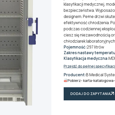
klasyfikacji medycznej, mode
bezpieczeństwa. Wyposażon
designem. Pełne drzwi skute
efektywność chłodzenia. Po
podczas codziennej eksploat
ciesz się niezawodnością or
chłodziarek laboratoryjnyc
Pojemność:
297 litrów
Zakres nastawy temperatu
Klasyfikacja medyczna:
MDR
Przejdź do pełnej specyfikacj
Producent:
B Medical Syst
Pobierz
- karta-katalogowa
DODAJ DO ZAPYTANIA