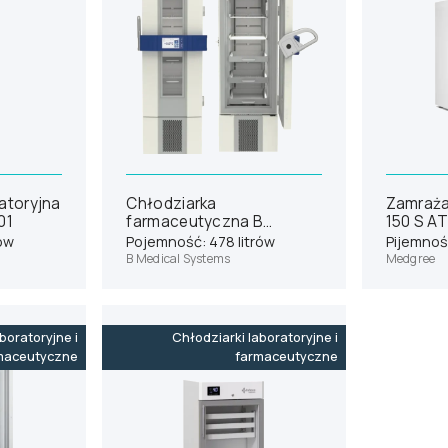
atoryjna
Chłodziarka
Zamraża
01
farmaceutyczna B
150 S A
Medical Systems P400
rów
Pojemność: 478 litrów
Pijemność
B Medical Systems
Medgree
boratoryjne i
Chłodziarki laboratoryjne i
maceutyczne
farmaceutyczne