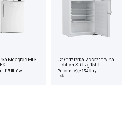
rka Medgree MLF
Chłodziarka laboratoryjna
TEX
Liebherr SRTvg 1501
: 115 litrów
Pojemność: 134 litry
Liebherr