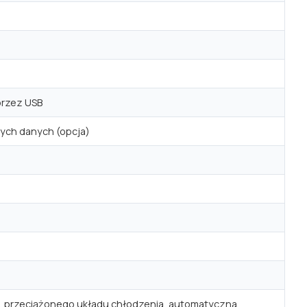
przez USB
nych danych (opcja)
zwi, przeciążonego układu chłodzenia, automatyczna