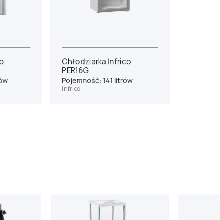
co
Chłodziarka Infrico
PER16G
rów
Pojemność: 141 litrów
Infrico