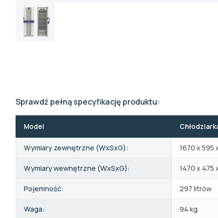
Sprawdź pełną specyfikację produktu:
Model
Chłodziarka
Wymiary zewnętrzne (WxSxG):
1670 x 595 
Wymiary wewnętrzne (WxSxG):
1470 x 475 
Pojemność:
297 litrów
Waga:
94 kg