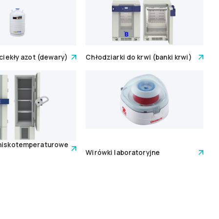
 ciekły azot (dewary)
Chłodziarki do krwi (banki krwi)
 niskotemperaturowe
Wirówki laboratoryjne