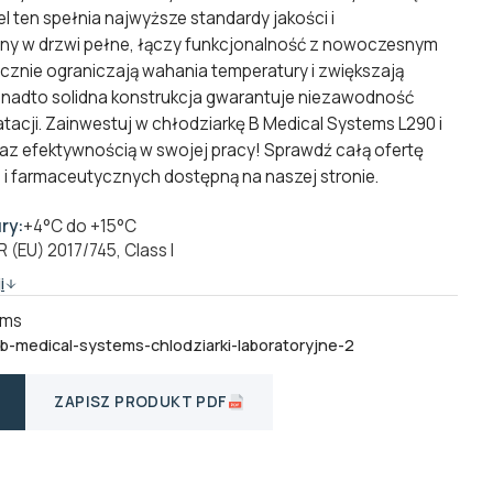
l ten spełnia najwyższe standardy jakości i
y w drzwi pełne, łączy funkcjonalność z nowoczesnym
cznie ograniczają wahania temperatury i zwiększają
nadto solidna konstrukcja gwarantuje niezawodność
acji. Zainwestuj w chłodziarkę B Medical Systems L290 i
az efektywnością w swojej pracy! Sprawdź całą ofertę
h i farmaceutycznych
dostępną na naszej stronie.
ry:
+4°C do +15°C
 (EU) 2017/745, Class I
i
ems
-b-medical-systems-chlodziarki-laboratoryjne-2
ZAPISZ PRODUKT PDF