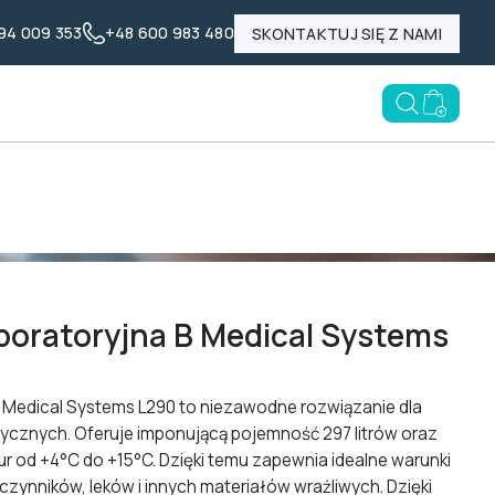
94 009 353
+48 600 983 480
SKONTAKTUJ SIĘ Z NAMI
Nasze marki
Poznaj LABID
Blog
Open searc
Go to e
na B Medical Systems L290
boratoryjna B Medical Systems
B Medical Systems L290 to niezawodne rozwiązanie dla
edycznych. Oferuje imponującą pojemność 297 litrów oraz
r od +4°C do +15°C. Dzięki temu zapewnia idealne warunki
ynników, leków i innych materiałów wrażliwych. Dzięki