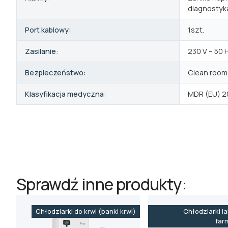
diagnostyk
Port kablowy:
1szt.
Zasilanie:
230 V – 50 
Bezpieczeństwo:
Clean room 
Klasyfikacja medyczna:
MDR (EU) 20
Sprawdź inne produkty:
Chłodziarki do krwi (banki krwi)
Chłodziarki la
far