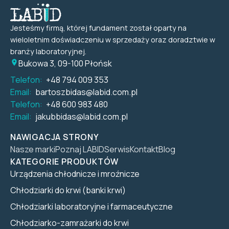
Jesteśmy firmą, której fundament został oparty na
wieloletnim doświadczeniu w sprzedaży oraz doradztwie w
branży laboratoryjnej.
Bukowa 3, 09-100 Płońsk
Telefon:
+48 794 009 353
Email:
bartoszbidas@labid.com.pl
Telefon:
+48 600 983 480
Email:
jakubbidas@labid.com.pl
NAWIGACJA STRONY
Nasze marki
Poznaj LABID
Serwis
Kontakt
Blog
KATEGORIE PRODUKTÓW
Urządzenia chłodnicze i mroźnicze
Chłodziarki do krwi (banki krwi)
Chłodziarki laboratoryjne i farmaceutyczne
Chłodziarko-zamrażarki do krwi