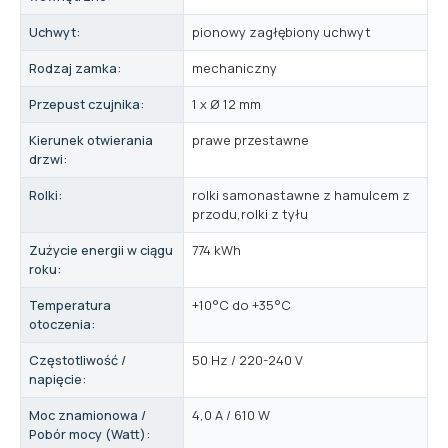
Uchwyt:
pionowy zagłębiony uchwyt
Rodzaj zamka:
mechaniczny
Przepust czujnika:
1 x Ø 12 mm
Kierunek otwierania
prawe przestawne
drzwi:
Rolki:
rolki samonastawne z hamulcem z
przodu,rolki z tyłu
Zużycie energii w ciągu
774 kWh
roku:
Temperatura
+10°C do +35°C
otoczenia:
Częstotliwość /
50 Hz / 220-240 V
napięcie:
Moc znamionowa /
4,0 A / 610 W
Pobór mocy (Watt):