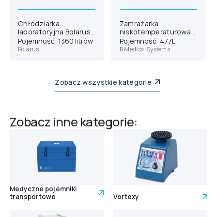
Chłodziarka
Zamrażarka
laboratoryjna Bolarus
niskotemperaturowa B
SLC 1400
Medical Systems
Pojemność: 1360 litrów
Pojemność: 477L
U401V
Bolarus
B Medical Systems
Zobacz wszystkie kategorie
Zobacz inne kategorie:
Medyczne pojemniki
transportowe
Vortexy