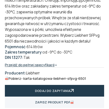
niskich temperaturach. Oferując imponującą pojemność
614 litrów oraz zakładany zakres temperatur od -9°C do
-30°C, zapewnia optymalne warunki dla
przechowywanych próbek. Wnętrze ze stali nierdzewnej
gwarantuje łatwość w utrzymaniu czystości i trwałość.
Wyposażona w 4 półki, umożliwia efektywne
zagospodarowanie przestrzeni. Wybierz Liebherr SFPvg
6501 dla niezawodności i jakości w każdym detalu!
Pojemność:
614 litrów
Zakres temperatury:
od -9°C do -30°C
DIN 13277:
Tak
Przejdź do pełnej specyfikacji
Producent:
Liebherr
Pobierz
- karta-katalogowa-liebherr-sfpvg-6501
DODAJ DO ZAPYTANIA
ZAPISZ PRODUKT PDF