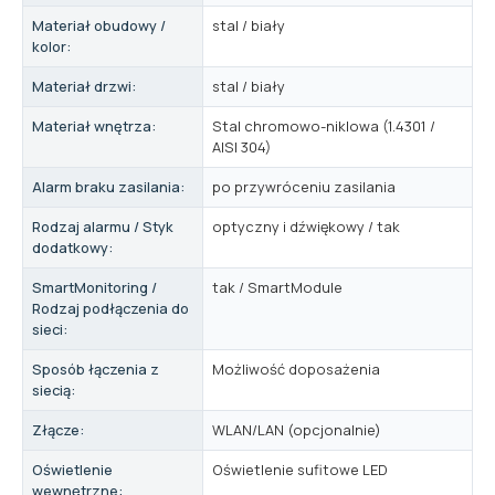
Materiał obudowy /
stal / biały
kolor:
Materiał drzwi:
stal / biały
Materiał wnętrza:
Stal chromowo-niklowa (1.4301 /
AISI 304)
Alarm braku zasilania:
po przywróceniu zasilania
Rodzaj alarmu / Styk
optyczny i dźwiękowy / tak
dodatkowy:
SmartMonitoring /
tak / SmartModule
Rodzaj podłączenia do
sieci:
Sposób łączenia z
Możliwość doposażenia
siecią:
Złącze:
WLAN/LAN (opcjonalnie)
Oświetlenie
Oświetlenie sufitowe LED
wewnętrzne: