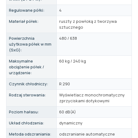
Regulowane półki:
4
Materiał półek:
ruszty z powłoką z tworzywa
sztucznego
Powierzchnia
480 / 638
użytkowa półek w mm
(SxG):
Maksymalne
60 kg / 240 kg
obciążenie półek /
urządzenie:
Czynnik chłodniczy:
R 290
Rodzaj sterowania:
Wyświetlacz monochromatyczny
zprzyciskami dotykowymi
Poziom hałasu:
60 dB(A)
Układ chłodzenia:
dynamiczny
Metoda odszraniania:
odszranianie automatyczne