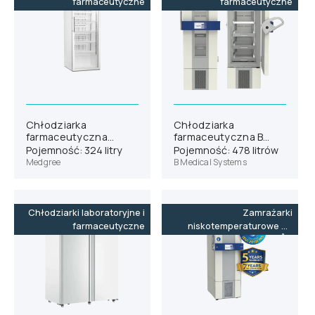
farmaceutyczne
farmaceutyczne
Chłodziarka
Chłodziarka
farmaceutyczna
farmaceutyczna B
Medgree MLRE 350 G
Medical Systems P400
Pojemność: 324 litry
Pojemność: 478 litrów
Medgree
B Medical Systems
Chłodziarki laboratoryjne i
Zamrażarki
farmaceutyczne
niskotemperaturowe do
-86˚C