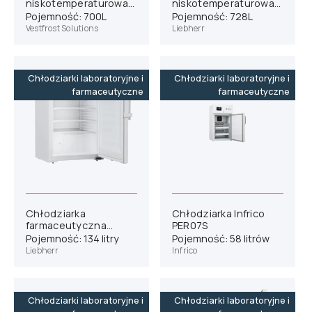
niskotemperaturowa
niskotemperaturowa
Vestfrost ULTF-700
Liebherr SUFsg 7001
Pojemność: 700L
Pojemność: 728L
Vestfrost Solutions
Liebherr
Chłodziarki laboratoryjne i
Chłodziarki laboratoryjne i
farmaceutyczne
farmaceutyczne
Chłodziarka
Chłodziarka Infrico
farmaceutyczna
PER07S
Liebherr HMTvh 1501
Pojemność: 134 litry
Pojemność: 58 litrów
Liebherr
Infrico
Chłodziarki laboratoryjne i
Chłodziarki laboratoryjne i