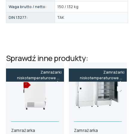
Waga brutto / netto:
150 / 132 kg
DIN 13277:
TAK
Sprawdź inne produkty:
Zamrażarki
Zamrażarki
niskotemperaturowe do
niskotemperaturowe do
-86˚C
-86˚C
Zamrażarka
Zamrażarka