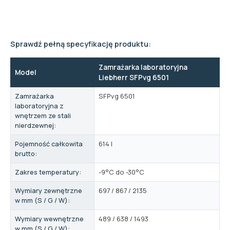
Sprawdź pełną specyfikację produktu:
Zamrażarka laboratoryjna
Model
Liebherr SFPvg 6501
Zamrażarka
SFPvg 6501
laboratoryjna z
wnętrzem ze stali
nierdzewnej:
Pojemność całkowita
614 l
brutto:
Zakres temperatury:
-9°C do -30°C
Wymiary zewnętrzne
697 / 867 / 2135
w mm (S / G / W):
Wymiary wewnętrzne
489 / 638 / 1493
w mm (S / G / W):