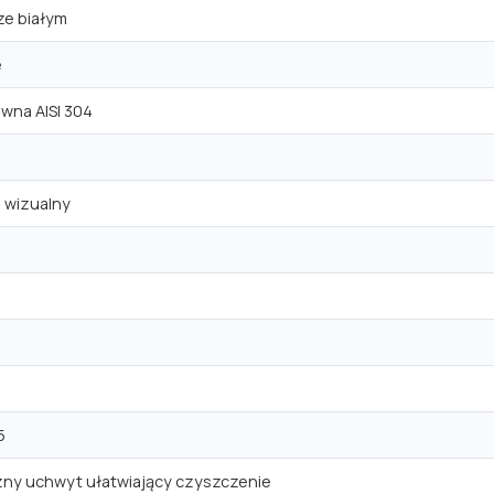
rze białym
e
ewna AISI 304
 wizualny
5
ny uchwyt ułatwiający czyszczenie