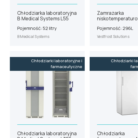
Chłodziarka laboratoryjna
Zamrażarka
B Medical Systems L55
niskotemperatur
Vestfrost ULTF-C2
Pojemność: 52 litry
Pojemność: 296L
B Medical Systems
Vestfrost Solutions
Chłodziarki laboratoryjne i
Chłodziarki la
farmaceutyczne
far
Chłodziarka laboratoryjna
Chłodziarka