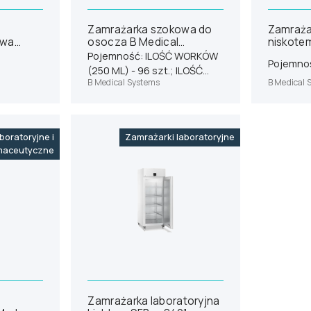
Zamrażarka szokowa do
Zamraża
owa
osocza B Medical
niskote
96i
Systems CSF101 L
Medical
Pojemność: ILOŚĆ WORKÓW
Pojemnoś
(250 ML) - 96 szt.; ILOŚĆ
B Medical Systems
B Medical 
WORKÓW (850 ML) - 32 szt.
boratoryjne i
Zamrażarki laboratoryjne
maceutyczne
Zamrażarka laboratoryjna