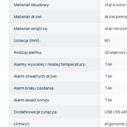
Materiał obudowy:
stal w kolo
Materiał drzwi:
drzwi pełn
Materiał wnętrza:
stal nierdz
Izolacja (mm):
80
Rodzaj alarmu:
dźwiękowy i
Alarmy wysokiej / niskiej temperatury:
TAK
Alarm otwartych drzwi:
TAK
Alarm braku zasilania:
TAK
Alarm awarii sondy:
TAK
Dodatkowe przyłącza:
USB / RS 48
Uchwyt:
ergonomicz