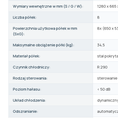
Wymiary wewnętrzne w mm (S / G / W):
1280 x 665 
Liczba półek:
8
Powierzchnia użytkowa półek w mm
8x (650 x 
(SxG):
Maksymalne obciążenie półki (kg):
34,5
Materiał półek:
stal pokry
Czynnik chłodniczy:
R 290
Rodzaj sterowania:
sterowanie
Poziom hałasu:
< 50 dB
Układ chłodzenia:
dynamiczn
Odszranianie:
automatyc