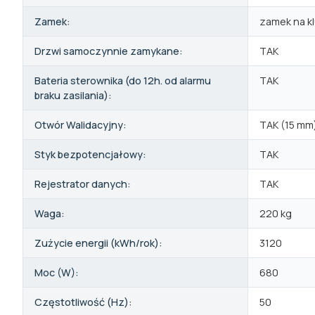
Zamek:
zamek na k
Drzwi samoczynnie zamykane:
TAK
Bateria sterownika (do 12h. od alarmu
TAK
braku zasilania):
Otwór Walidacyjny:
TAK (15 mm
Styk bezpotencjałowy:
TAK
Rejestrator danych:
TAK
Waga:
220 kg
Zużycie energii (kWh/rok):
3120
Moc (W):
680
Częstotliwość (Hz):
50