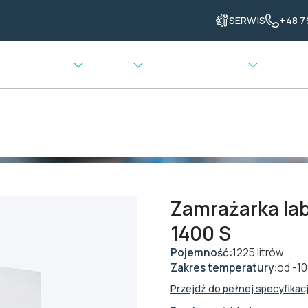
SERWIS
+48 7
enia grzewcze
Ważenie
Transport materiału
ażarki laboratoryjne
>
Zamrażarka laboratoryjna Medgree MLFA 1
Zamrażarka la
1400 S
Pojemność:
1225 litrów
Zakres temperatury:
od -1
Przejdź do pełnej specyfikacj