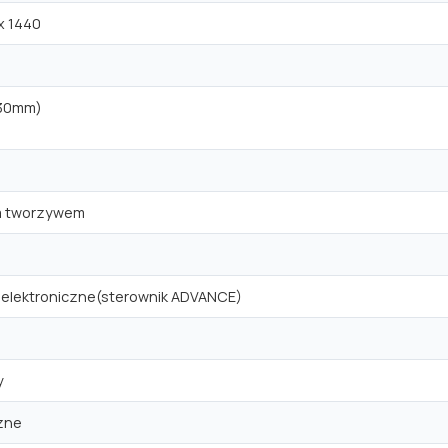
x 1440
530mm)
ta tworzywem
 elektroniczne(sterownik ADVANCE)
y
zne