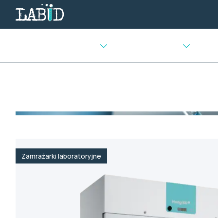
Urządzenia chłodnicze
Sprzęt laboratoryjny
Urządz
Strona główna
>
Urządzenia chłodnicze i mroźnicze
>
Zamr
Zamrażarki laboratoryjne