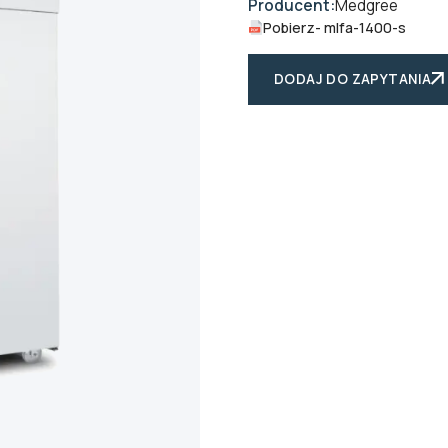
Producent:
Medgree
Pobierz
- mlfa-1400-s
DODAJ DO ZAPYTANIA