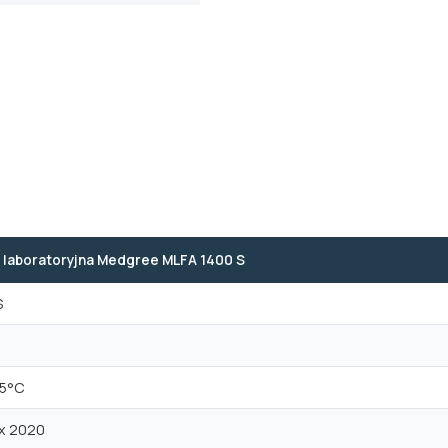
 laboratoryjna Medgree MLFA 1400 S
S
25°C
 x 2020