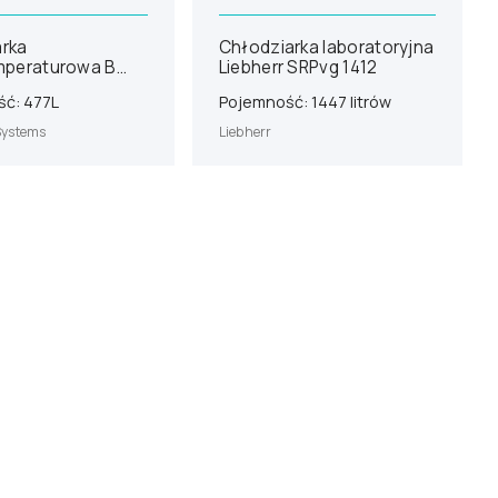
rka
Chłodziarka laboratoryjna
mperaturowa B
Liebherr SRPvg 1412
 Systems U401V
ć: 477L
Pojemność: 1447 litrów
Systems
Liebherr