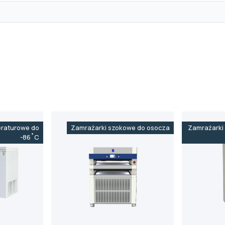
eraturowe do
Zamrażarki szokowe do osocza
Zamrażarki
-86˚C