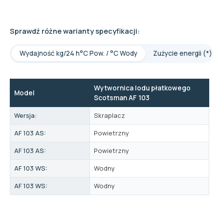
Sprawdź różne warianty specyfikacji:
Wydajność kg/24 h°C Pow. / °C Wody
Zużycie energii (*)
Wytwornica lodu płatkowego
Model
Scotsman AF 103
Wersja:
Skraplacz
AF 103 AS:
Powietrzny
AF 103 AS:
Powietrzny
AF 103 WS:
Wodny
AF 103 WS:
Wodny