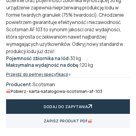
dziennie oraz pojemności zbiornika wynoszącej 30 kg,
urządzenie zapewnia nieprzerwaną produkcję lodu w
formie twardych granulek (75% twardości). Chłodzenie
powietrzem gwarantuje efektywność i niezawodność.
Scotsman AF 103 to synonim jakości oraz wydajności,
która sprosta oczekiwaniom nawet najbardziej
wymagających użytkowników. Odkryj nowy standard w
produkcji lodu już dziś!
Pojemność zbiornika na lód:
30 kg
Maksymalna wydajność na dobę:
120 kg
Przejdź do pełnej specyfikacji
Producent:
Scotsman
Pobierz
- karta-katalogowa-scotsman-af-103
DODAJ DO ZAPYTANIA
ZAPISZ PRODUKT PDF