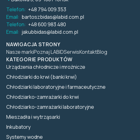
Telefon:
+48 794 009 353
Email:
bartoszbidas@labid.com.pl
Telefon:
+48 600 983 480
Email:
jakubbidas@labid.com.pl
NAWIGACJA STRONY
Nasze marki
Poznaj LABID
Serwis
Kontakt
Blog
KATEGORIE PRODUKTÓW
Urządzenia chłodnicze i mroźnicze
Chłodziarki do krwi (banki krwi)
Chłodziarki laboratoryjne i farmaceutyczne
Chłodziarko-zamrażarki do krwi
Chłodziarko-zamrażarki laboratoryjne
Mieszadła i wytrząsarki
Inkubatory
Systemy wodne