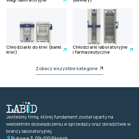
Wagi laboratoryjne
(dewary)
Chłodziarki do krwi (banki
Chłodziarki laboratoryjne
krwi)
i farmaceutyczne
Zobacz wszystkie kategorie
Jesteśmy firmą, której fundament został oparty na
wieloletnim doświadczeniu w sprzedaży oraz doradztwie w
branży laboratoryjnej.
Bukowa 3, 09-100 Płońsk