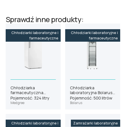
Sprawdź inne produkty:
Chłodziarki laboratoryjne i
Chłodziarki laboratoryjne i
farmaceutyczne
farmaceutyczne
Chłodziarka
Chłodziarka
farmaceutyczna
laboratoryjna Bolarus
Medgree MPRA 350 S
SLC 500 GLASS
Pojemność: 324 litry
Pojemność: 500 litrów
Medgree
Bolarus
Chłodziarki laboratoryjne i
Zamrażarki laboratoryjne