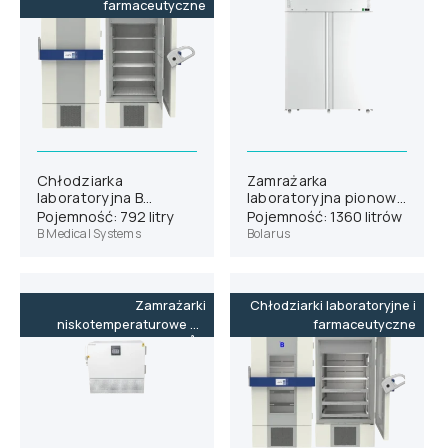
farmaceutyczne
Chłodziarka
Zamrażarka
laboratoryjna B
laboratoryjna pionowa
Medical Systems L700
Bolarus SLM 1400
Pojemność: 792 litry
Pojemność: 1360 litrów
B Medical Systems
Bolarus
Zamrażarki
Chłodziarki laboratoryjne i
niskotemperaturowe do
farmaceutyczne
-86˚C