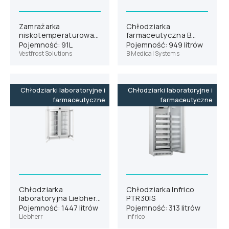
Zamrażarka
Chłodziarka
niskotemperaturowa
farmaceutyczna B
Vestfrost ULTF-91i
Medical Systems P900
Pojemność: 91L
Pojemność: 949 litrów
Vestfrost Solutions
B Medical Systems
Chłodziarki laboratoryjne i
Chłodziarki laboratoryjne i
farmaceutyczne
farmaceutyczne
Chłodziarka
Chłodziarka Infrico
laboratoryjna Liebherr
PTR30IS
SRPvh 1412
Pojemność: 1447 litrów
Pojemność: 313 litrów
Liebherr
Infrico