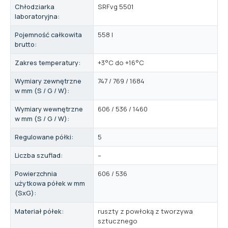
Chłodziarka
SRFvg 5501
laboratoryjna:
Pojemność całkowita
558 l
brutto:
Zakres temperatury:
+3°C do +16°C
Wymiary zewnętrzne
747 / 769 / 1684
w mm (S / G / W):
Wymiary wewnętrzne
606 / 536 / 1460
w mm (S / G / W):
Regulowane półki:
5
Liczba szuflad:
–
Powierzchnia
606 / 536
użytkowa półek w mm
(SxG):
Materiał półek:
ruszty z powłoką z tworzywa
sztucznego