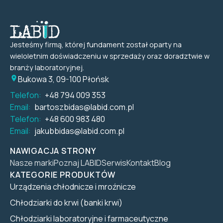
Jesteśmy firmą, której fundament został oparty na
wieloletnim doświadczeniu w sprzedaży oraz doradztwie w
branży laboratoryjnej.
Bukowa 3, 09-100 Płońsk
Telefon:
+48 794 009 353
Email:
bartoszbidas@labid.com.pl
Telefon:
+48 600 983 480
Email:
jakubbidas@labid.com.pl
NAWIGACJA STRONY
Nasze marki
Poznaj LABID
Serwis
Kontakt
Blog
KATEGORIE PRODUKTÓW
Urządzenia chłodnicze i mroźnicze
Chłodziarki do krwi (banki krwi)
Chłodziarki laboratoryjne i farmaceutyczne