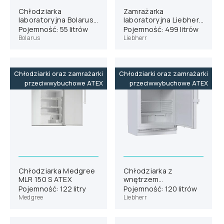
Chłodziarka
Zamrażarka
laboratoryjna Bolarus
laboratoryjna Liebherr
SLC 55
SFFsg 5501 wersja 740
Pojemność: 55 litrów
Pojemność: 499 litrów
Bolarus
Liebherr
Chłodziarki oraz zamrażarki
Chłodziarki oraz zamrażarki
przeciwwybuchowe ATEX
przeciwwybuchowe ATEX
Chłodziarka Medgree
Chłodziarka z
MLR 150 S ATEX
wnętrzem
antyiskrowym Liebherr
Pojemność: 122 litry
Pojemność: 120 litrów
SRUfg 1001
Medgree
Liebherr