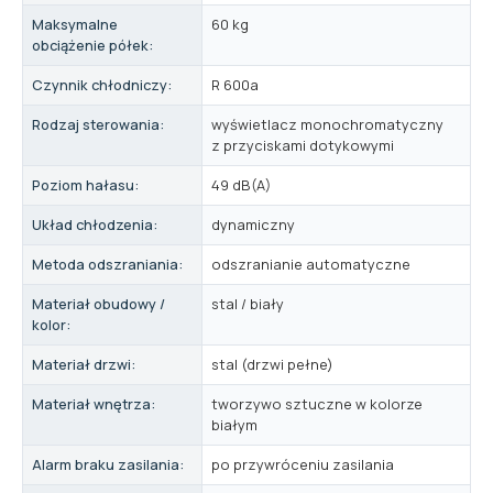
Maksymalne
60 kg
obciążenie półek:
Czynnik chłodniczy:
R 600a
Rodzaj sterowania:
wyświetlacz monochromatyczny
z przyciskami dotykowymi
Poziom hałasu:
49 dB(A)
Układ chłodzenia:
dynamiczny
Metoda odszraniania:
odszranianie automatyczne
Materiał obudowy /
stal / biały
kolor:
Materiał drzwi:
stal (drzwi pełne)
Materiał wnętrza:
tworzywo sztuczne w kolorze
białym
Alarm braku zasilania:
po przywróceniu zasilania