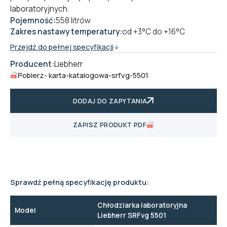
laboratoryjnych
.
Pojemność:
558 litrów
Zakres nastawy temperatury:
od +3°C do +16°C
Przejdź do pełnej specyfikacji
Producent:
Liebherr
Pobierz
- karta-katalogowa-srfvg-5501
DODAJ DO ZAPYTANIA
ZAPISZ PRODUKT PDF
Sprawdź pełną specyfikację produktu:
Chłodziarka laboratoryjna
Model
Liebherr SRFvg 5501