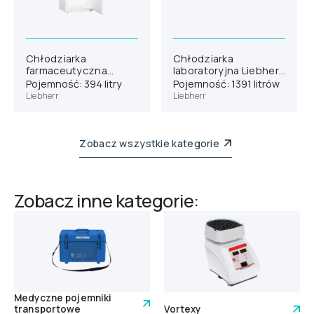
Chłodziarka
Chłodziarka
farmaceutyczna
laboratoryjna Liebherr
Liebherr HMFvh 4001
SRPvh 1402
Pojemność: 394 litry
Pojemność: 1391 litrów
Liebherr
Liebherr
Zobacz wszystkie kategorie
Zobacz inne kategorie:
Medyczne pojemniki
transportowe
Vortexy