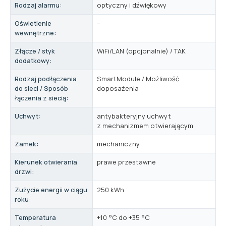
Rodzaj alarmu:
optyczny i dźwiękowy
Oświetlenie
–
wewnętrzne:
Złącze / styk
WiFi/LAN (opcjonalnie) / TAK
dodatkowy:
Rodzaj podłączenia
SmartModule / Możliwość
do sieci / Sposób
doposażenia
łączenia z siecią:
Uchwyt:
antybakteryjny uchwyt
z mechanizmem otwierającym
Zamek:
mechaniczny
Kierunek otwierania
prawe przestawne
drzwi:
Zużycie energii w ciągu
250 kWh
roku:
Temperatura
+10 °C do +35 °C