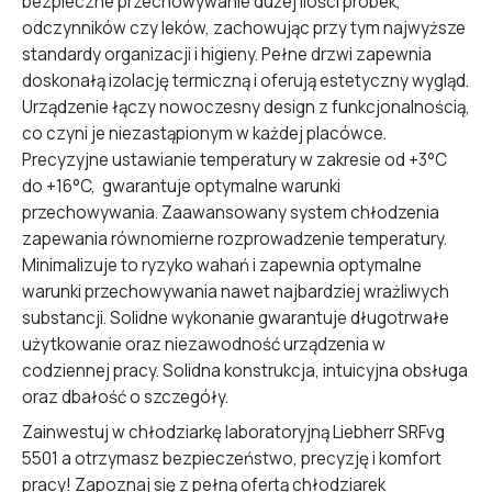
bezpieczne przechowywanie dużej ilości próbek,
odczynników czy leków, zachowując przy tym najwyższe
standardy organizacji i higieny. Pełne drzwi zapewnia
doskonałą izolację termiczną i oferują estetyczny wygląd.
Urządzenie łączy nowoczesny design z funkcjonalnością,
co czyni je niezastąpionym w każdej placówce.
Precyzyjne ustawianie temperatury w zakresie od +3°C
do +16°C, gwarantuje optymalne warunki
przechowywania. Zaawansowany system chłodzenia
zapewania równomierne rozprowadzenie temperatury.
Minimalizuje to ryzyko wahań i zapewnia optymalne
warunki przechowywania nawet najbardziej wrażliwych
substancji. Solidne wykonanie gwarantuje długotrwałe
użytkowanie oraz niezawodność urządzenia w
codziennej pracy. Solidna konstrukcja, intuicyjna obsługa
oraz dbałość o szczegóły.
Zainwestuj w chłodziarkę laboratoryjną Liebherr SRFvg
5501 a otrzymasz bezpieczeństwo, precyzję i komfort
pracy! Zapoznaj się z pełną ofertą
chłodziarek