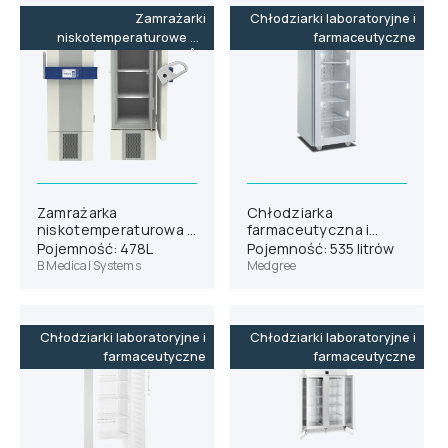
Zamrażarki
Chłodziarki laboratoryjne i
niskotemperaturowe do
farmaceutyczne
-86˚C
Zamrażarka
Chłodziarka
niskotemperaturowa B
farmaceutyczna i
Medical Systems U401
laboratoryjna
Pojemność: 478L
Pojemność: 535 litrów
Medgree MLRA 700 G
B Medical Systems
Medgree
Chłodziarki laboratoryjne i
Chłodziarki laboratoryjne i
farmaceutyczne
farmaceutyczne