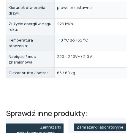
Kierunek otwierania
prawe przestawne
drzwi:
Zużycie energii w ciągu
226 kWh
roku:
Temperatura
+10 °C do +35 °C
otoczenia:
Napięcie / moc
220 – 240V~ / 2,0 A
znamionowa:
Ciężar brutto / netto:
66 / 60 kg
Sprawdź inne produkty:
Zamrażarki
Zamrażarki laboratoryjne
niskotemperaturowe do