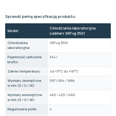
Sprawdź pełną specyfikację produktu:
Chłodziarka laboratoryjna
Model
Liebherr SRFvg 3501
Chłodziarka
SRFvg 3501
laboratoryjna:
Pojemność całkowita
344 l
brutto:
Zakres temperatury:
od +3°C do +16°C
Wymiary zewnętrzne
597 / 654 / 1684
w mm (S / G / W):
Wymiary wewnętrzne
460 / 423 / 1460
w mm (S / G / W):
Regulowane półki:
4