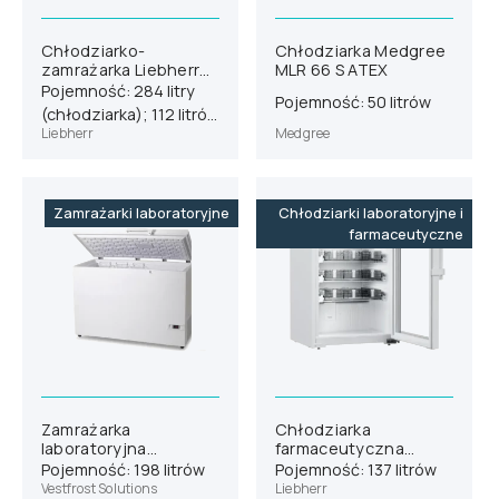
Chłodziarko-
Chłodziarka Medgree
zamrażarka Liebherr
MLR 66 S ATEX
SCFvh 4032
Pojemność: 284 litry
Pojemność: 50 litrów
(chłodziarka); 112 litrów
Liebherr
Medgree
(zamrażarka)
Zamrażarki laboratoryjne
Chłodziarki laboratoryjne i
farmaceutyczne
Zamrażarka
Chłodziarka
laboratoryjna
farmaceutyczna
Vestfrost VT 206
Liebherr HMTvh 1511
Pojemność: 198 litrów
Pojemność: 137 litrów
wersja H63
Vestfrost Solutions
Liebherr