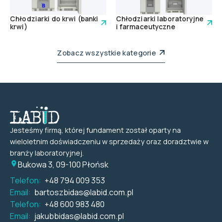
Chłodziarki do krwi (banki
Chłodziarki laboratoryjne
krwi)
i farmaceutyczne
Zobacz wszystkie kategorie
Jesteśmy firmą, której fundament został oparty na
wieloletnim doświadczeniu w sprzedaży oraz doradztwie w
branży laboratoryjnej.
Bukowa 3, 09-100 Płońsk
Telefon:
+48 794 009 353
Email:
bartoszbidas@labid.com.pl
Telefon:
+48 600 983 480
Email:
jakubbidas@labid.com.pl