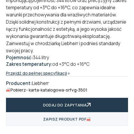
imponującą pojemność 344 litrów oraz precyzyjny zakres
temperatury od +3°C do +16°C, co zapewnia idealne
warunki przechowywania dla wrażliwych materiałów.
Dzięki solidnej konstrukcji z pełnymi drzwiami, urządzenie
łączy funkcjonalność z estetyką, a jego wysoka jakość
wykonania gwarantuje długotrwałą eksploatację.
Zainwestuj w chłodziarkę Liebherr i podnieś standardy
swojej pracy.
Pojemność:
344 litry
Zakres temperatury:
od +3°C do +16°C
Przejdź do pełnej specyfikacji
Producent:
Liebherr
Pobierz
- karta-katalogowa-srfvg-3501
DODAJ DO ZAPYTANIA
ZAPISZ PRODUKT PDF