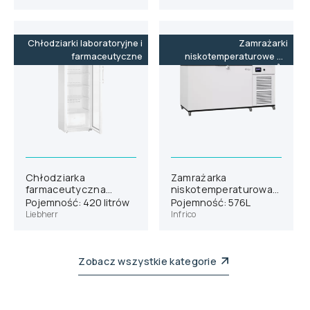
Chłodziarki laboratoryjne i
Zamrażarki
farmaceutyczne
niskotemperaturowe do
-86˚C
Chłodziarka
Zamrażarka
farmaceutyczna
niskotemperaturowa
Liebherr HMFvh 4011
Dual Cooling Infrico
Pojemność: 420 litrów
Pojemność: 576L
CLF50086
Liebherr
Infrico
Zobacz wszystkie kategorie