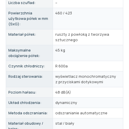
Liczba szuflad:
–
Powierzchnia
460 / 423
użytkowa półek w mm
(SxG):
Materiał półek:
ruszty z powłoką z tworzywa
sztucznego
Maksymalne
45 kg
obciążenie półek:
Czynnik chłodniczy:
R 600a
Rodzaj sterowania:
wyświetlacz monochromatyczny
z przyciskami dotykowymi
Poziom hałasu:
48 dB(A)
Układ chłodzenia:
dynamiczny
Metoda odszraniania:
odszranianie automatyczne
Materiał obudowy /
stal / biały
kolor: