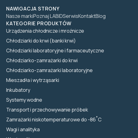
NAWIGACJA STRONY
Nasze marki
Poznaj LABID
Serwis
Kontakt
Blog
KATEGORIE PRODUKTÓW
Urządzenia chłodnicze i mroźnicze
Chłodziarki do krwi (banki krwi)
Chłodziarki laboratoryjne i farmaceutyczne
Chłodziarko-zamrażarki do krwi
Chłodziarko-zamrażarki laboratoryjne
Mieszadła i wytrząsarki
Inkubatory
Systemy wodne
Transport i przechowywanie próbek
Zamrażarki niskotemperaturowe do -86˚C
Wagi i analityka