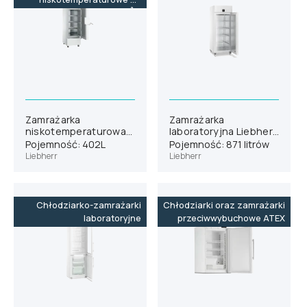
-86˚C
Zamrażarka
Zamrażarka
niskotemperaturowa
laboratoryjna Liebherr
Liebherr SUFsg 3501
SFPvh 8401
Pojemność: 402L
Pojemność: 871 litrów
Liebherr
Liebherr
Chłodziarko-zamrażarki
Chłodziarki oraz zamrażarki
laboratoryjne
przeciwwybuchowe ATEX