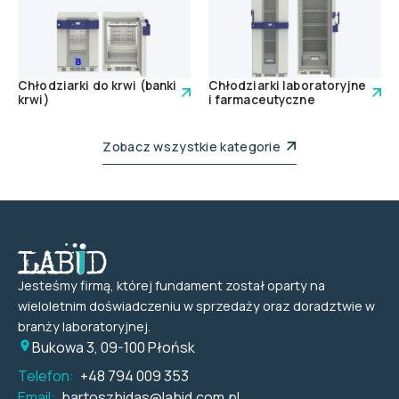
Chłodziarki do krwi (banki
Chłodziarki laboratoryjne
krwi)
i farmaceutyczne
Zobacz wszystkie kategorie
Jesteśmy firmą, której fundament został oparty na
wieloletnim doświadczeniu w sprzedaży oraz doradztwie w
branży laboratoryjnej.
Bukowa 3, 09-100 Płońsk
Telefon:
+48 794 009 353
Email:
bartoszbidas@labid.com.pl