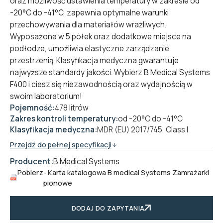
oraz możliwość ustawienia temperatury w zakresie od
-20°C do -41°C, zapewnia optymalne warunki
przechowywania dla materiałów wrażliwych.
Wyposażona w 5 półek oraz dodatkowe miejsce na
podłodze, umożliwia elastyczne zarządzanie
przestrzenią. Klasyfikacja medyczna gwarantuje
najwyższe standardy jakości. Wybierz B Medical Systems
F400 i ciesz się niezawodnością oraz wydajnością w
swoim laboratorium!
Pojemność:
478 litrów
Zakres kontroli temperatury:
od -20°C do -41°C
Klasyfikacja medyczna:
MDR (EU) 2017/745, Class I
Przejdź do pełnej specyfikacji
Producent:
B Medical Systems
Pobierz
- Karta katalogowa B medical Systems Zamrażarki
pionowe
DODAJ DO ZAPYTANIA