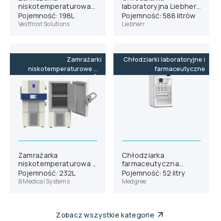
niskotemperaturowa
laboratoryjna Liebherr
Vestfrost ULTF-C198i
SRFvh 5511
Pojemność: 198L
Pojemność: 588 litrów
Vestfrost Solutions
Liebherr
Zamrażarki
Chłodziarki laboratoryjne i
niskotemperaturowe do
farmaceutyczne
-86˚C
Zamrażarka
Chłodziarka
niskotemperaturowa B
farmaceutyczna
Medical Systems U201
Medgree MLRE 66 G
Pojemność: 232L
Pojemność: 52 litry
B Medical Systems
Medgree
Zobacz wszystkie kategorie