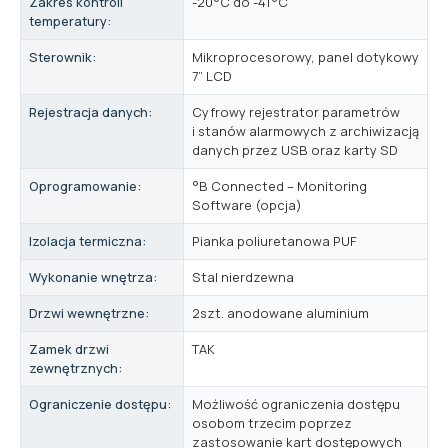
Zakres kontroli
-20°C do -41°C
temperatury:
Sterownik:
Mikroprocesorowy, panel dotykowy
7” LCD
Rejestracja danych:
Cyfrowy rejestrator parametrów
i stanów alarmowych z archiwizacją
danych przez USB oraz karty SD
Oprogramowanie:
°B Connected – Monitoring
Software (opcja)
Izolacja termiczna:
Pianka poliuretanowa PUF
Wykonanie wnętrza:
Stal nierdzewna
Drzwi wewnętrzne:
2szt. anodowane aluminium
Zamek drzwi
TAK
zewnętrznych:
Ograniczenie dostępu:
Możliwość ograniczenia dostępu
osobom trzecim poprzez
zastosowanie kart dostępowych