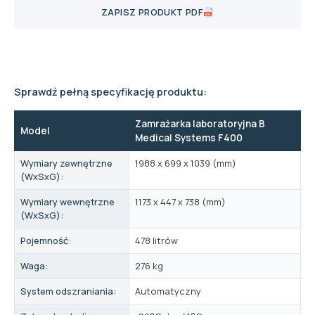
ZAPISZ PRODUKT PDF
Sprawdź pełną specyfikację produktu:
Zamrażarka laboratoryjna B
Model
Medical Systems F400
Wymiary zewnętrzne
1988 x 699 x 1039 (mm)
(WxSxG):
Wymiary wewnętrzne
1173 x 447 x 738 (mm)
(WxSxG):
Pojemność:
478 litrów
Waga:
276 kg
System odszraniania:
Automatyczny