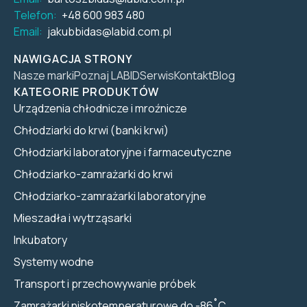
Telefon:
+48 600 983 480
Email:
jakubbidas@labid.com.pl
NAWIGACJA STRONY
Nasze marki
Poznaj LABID
Serwis
Kontakt
Blog
KATEGORIE PRODUKTÓW
Urządzenia chłodnicze i mroźnicze
Chłodziarki do krwi (banki krwi)
Chłodziarki laboratoryjne i farmaceutyczne
Chłodziarko-zamrażarki do krwi
Chłodziarko-zamrażarki laboratoryjne
Mieszadła i wytrząsarki
Inkubatory
Systemy wodne
Transport i przechowywanie próbek
Zamrażarki niskotemperaturowe do -86˚C