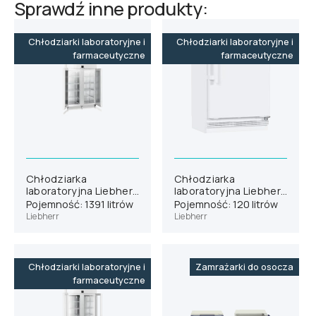
Sprawdź inne produkty:
Chłodziarki laboratoryjne i
Chłodziarki laboratoryjne i
farmaceutyczne
farmaceutyczne
Chłodziarka
Chłodziarka
laboratoryjna Liebherr
laboratoryjna Liebherr
SRPvg 1402
SRUvg 1001
Pojemność: 1391 litrów
Pojemność: 120 litrów
Liebherr
Liebherr
Chłodziarki laboratoryjne i
Zamrażarki do osocza
farmaceutyczne