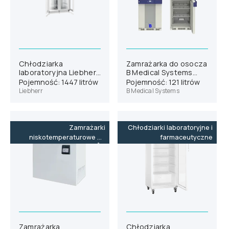
Chłodziarka
Zamrażarka do osocza
laboratoryjna Liebherr
B Medical Systems
SRPvh 1412
F131
Pojemność: 1447 litrów
Pojemność: 121 litrów
Liebherr
B Medical Systems
Zamrażarki
Chłodziarki laboratoryjne i
niskotemperaturowe do
farmaceutyczne
-86˚C
Zamrażarka
Chłodziarka