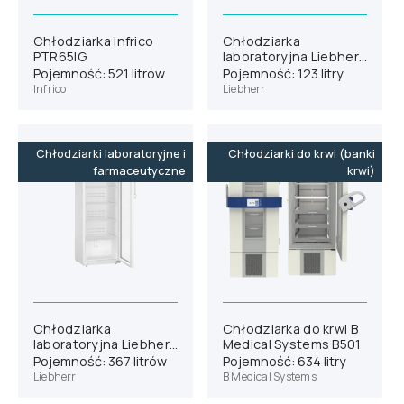
Chłodziarka Infrico
Chłodziarka
PTR65IG
laboratoryjna Liebherr
SRUvg 1011
Pojemność: 521 litrów
Pojemność: 123 litry
Infrico
Liebherr
Chłodziarki laboratoryjne i
Chłodziarki do krwi (banki
farmaceutyczne
krwi)
Chłodziarka
Chłodziarka do krwi B
laboratoryjna Liebherr
Medical Systems B501
SRFvg 3511
Pojemność: 367 litrów
Pojemność: 634 litry
Liebherr
B Medical Systems