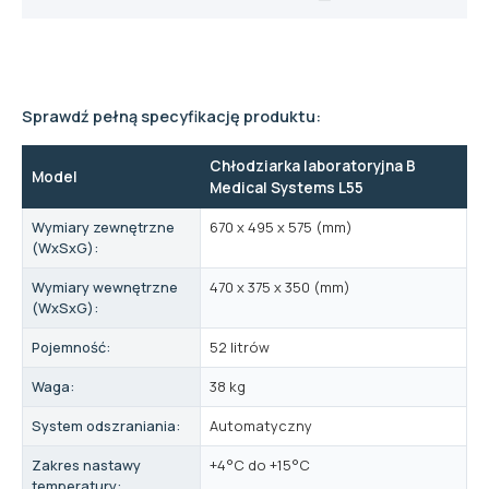
Sprawdź pełną specyfikację produktu:
Chłodziarka laboratoryjna B
Model
Medical Systems L55
Wymiary zewnętrzne
670 x 495 x 575 (mm)
(WxSxG):
Wymiary wewnętrzne
470 x 375 x 350 (mm)
(WxSxG):
Pojemność:
52 litrów
Waga:
38 kg
System odszraniania:
Automatyczny
Zakres nastawy
+4°C do +15°C
temperatury: