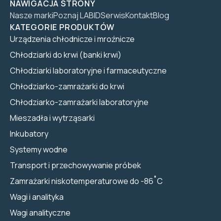
NAWIGACJA STRONY
Nasze marki
Poznaj LABID
Serwis
Kontakt
Blog
KATEGORIE PRODUKTÓW
Urządzenia chłodnicze i mroźnicze
Chłodziarki do krwi (banki krwi)
Chłodziarki laboratoryjne i farmaceutyczne
Chłodziarko-zamrażarki do krwi
Chłodziarko-zamrażarki laboratoryjne
Mieszadła i wytrząsarki
Inkubatory
Systemy wodne
Transport i przechowywanie próbek
Zamrażarki niskotemperaturowe do -86˚C
Wagi i analityka
Wagi analityczne