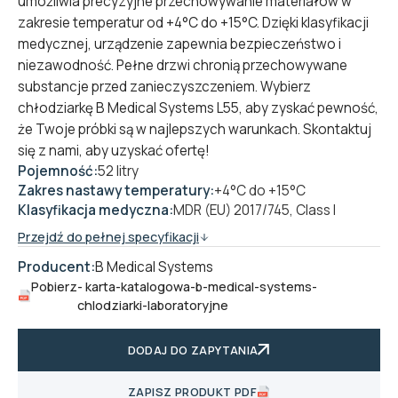
umożliwia precyzyjne przechowywanie materiałów w
zakresie temperatur od +4°C do +15°C. Dzięki klasyfikacji
medycznej, urządzenie zapewnia bezpieczeństwo i
niezawodność. Pełne drzwi chronią przechowywane
substancje przed zanieczyszczeniem. Wybierz
chłodziarkę B Medical Systems L55, aby zyskać pewność,
że Twoje próbki są w najlepszych warunkach. Skontaktuj
się z nami, aby uzyskać ofertę!
Pojemność:
52 litry
Zakres nastawy temperatury:
+4°C do +15°C
Klasyfikacja medyczna:
MDR (EU) 2017/745, Class I
Przejdź do pełnej specyfikacji
Producent:
B Medical Systems
Pobierz
- karta-katalogowa-b-medical-systems-
chlodziarki-laboratoryjne
DODAJ DO ZAPYTANIA
ZAPISZ PRODUKT PDF