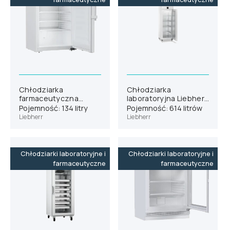
Chłodziarka
Chłodziarka
farmaceutyczna
laboratoryjna Liebherr
Liebherr HMTvh 1501
SRPvg 6501
Pojemność: 134 litry
Pojemność: 614 litrów
Liebherr
Liebherr
Chłodziarki laboratoryjne i
Chłodziarki laboratoryjne i
farmaceutyczne
farmaceutyczne