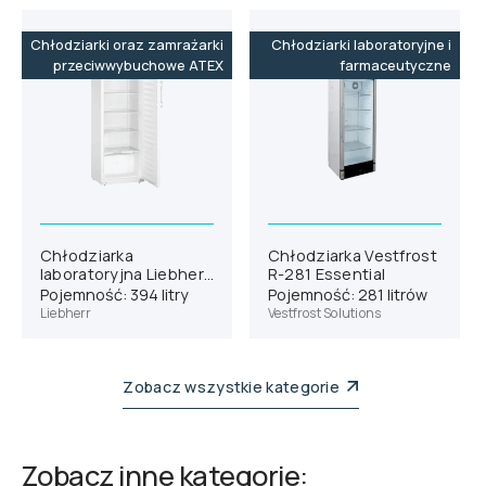
Chłodziarki oraz zamrażarki
Chłodziarki laboratoryjne i
przeciwwybuchowe ATEX
farmaceutyczne
Chłodziarka
Chłodziarka Vestfrost
laboratoryjna Liebherr
R-281 Essential
SRFfg 4001
Pojemność: 394 litry
Pojemność: 281 litrów
Liebherr
Vestfrost Solutions
Zobacz wszystkie kategorie
Zobacz inne kategorie: