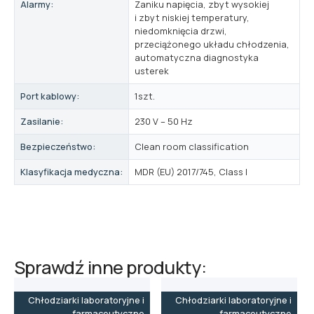
Alarmy:
Zaniku napięcia, zbyt wysokiej
i zbyt niskiej temperatury,
niedomknięcia drzwi,
przeciążonego układu chłodzenia,
automatyczna diagnostyka
usterek
Port kablowy:
1szt.
Zasilanie:
230 V – 50 Hz
Bezpieczeństwo:
Clean room classification
Klasyfikacja medyczna:
MDR (EU) 2017/745, Class I
Sprawdź inne produkty:
Chłodziarki laboratoryjne i
Chłodziarki laboratoryjne i
farmaceutyczne
farmaceutyczne