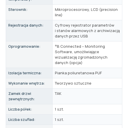
Sterownik:
Mikroprocesorowy, LCD (precision
line)
Rejestracja danych:
Cyfrowy rejestrator parametrów
i stanów alarmowych z archiwizacją
danych przez USB
Oprogramowanie:
°B Connected – Monitoring
Software, umożliwiające
wizualizację zgromadzonych
danych (opcja)
Izolacja termiczna:
Pianka poliuretanowa PUF
Wykonanie wnętrza:
Tworzywo sztuczne
Zamek drzwi
TAK
zewnętrznych:
Liczba półek:
1 szt.
Liczba szuflad:
1 szt.