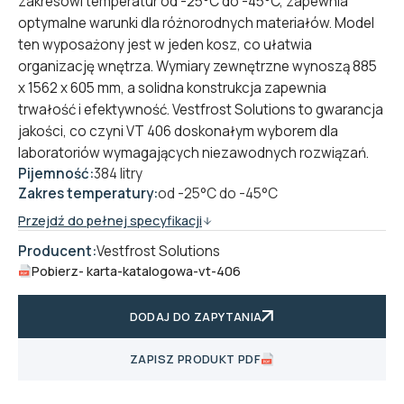
zakresowi temperatur od -25°C do -45°C, zapewnia
optymalne warunki dla różnorodnych materiałów. Model
ten wyposażony jest w jeden kosz, co ułatwia
organizację wnętrza. Wymiary zewnętrzne wynoszą 885
x 1562 x 605 mm, a solidna konstrukcja zapewnia
trwałość i efektywność. Vestfrost Solutions to gwarancja
jakości, co czyni VT 406 doskonałym wyborem dla
laboratoriów wymagających niezawodnych rozwiązań.
Pijemność:
384 litry
Zakres temperatury:
od -25°C do -45°C
Przejdź do pełnej specyfikacji
Producent:
Vestfrost Solutions
Pobierz
- karta-katalogowa-vt-406
DODAJ DO ZAPYTANIA
ZAPISZ PRODUKT PDF