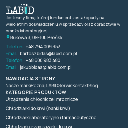
Jesteśmy firmą, której fundament został oparty na
wieloletnim doświadczeniu w sprzedaży oraz doradztwie w
branży laboratoryjnej.
Bukowa 3, 09-100 Płońsk
Telefon:
+48 794 009 353
Email:
bartoszbidas@labid.com.pl
Telefon:
+48 600 983 480
Email:
jakubbidas@labid.com.pl
NAWIGACJA STRONY
Nasze marki
Poznaj LABID
Serwis
Kontakt
Blog
KATEGORIE PRODUKTÓW
Urządzenia chłodnicze i mroźnicze
Chłodziarki do krwi (banki krwi)
Chłodziarki laboratoryjne i farmaceutyczne
Chłodziarko-zamrażarki do krwi