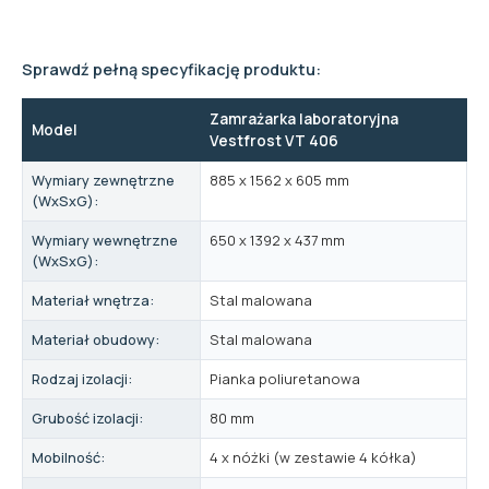
Sprawdź pełną specyfikację produktu:
Zamrażarka laboratoryjna
Model
Vestfrost VT 406
Wymiary zewnętrzne
885 x 1562 x 605 mm
(WxSxG):
Wymiary wewnętrzne
650 x 1392 x 437 mm
(WxSxG):
Materiał wnętrza:
Stal malowana
Materiał obudowy:
Stal malowana
Rodzaj izolacji:
Pianka poliuretanowa
Grubość izolacji:
80 mm
Mobilność:
4 x nóżki (w zestawie 4 kółka)