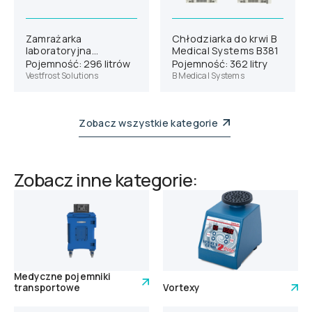
Zamrażarka
Chłodziarka do krwi B
laboratoryjna
Medical Systems B381
Vestfrost VT 306
Pojemność: 296 litrów
Pojemność: 362 litry
Vestfrost Solutions
B Medical Systems
Zobacz wszystkie kategorie
Zobacz inne kategorie:
Medyczne pojemniki
transportowe
Vortexy