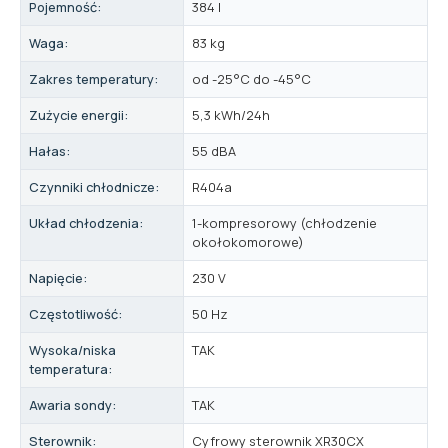
Pojemność:
384 l
Waga:
83 kg
Zakres temperatury:
od -25°C do -45°C
Zużycie energii:
5,3 kWh/24h
Hałas:
55 dBA
Czynniki chłodnicze:
R404a
Układ chłodzenia:
1-kompresorowy (chłodzenie
okołokomorowe)
Napięcie:
230 V
Częstotliwość:
50 Hz
Wysoka/niska
TAK
temperatura:
Awaria sondy:
TAK
Sterownik:
Cyfrowy sterownik XR30CX