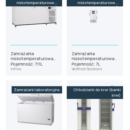
niskotemperaturowe do
niskotemperaturowe do
-86˚C
-86˚C
Zamrażarka
Zamrażarka
niskotemperaturowa
niskotemperaturowa
Dual Cooling Infrico
Vestfrost ULTF-7i
Pojemność: 711L
Pojemność: 7L
CLF70086
Infrico
Vestfrost Solutions
Zamrażarki laboratoryjne
Chłodziarki do krwi (banki
krwi)