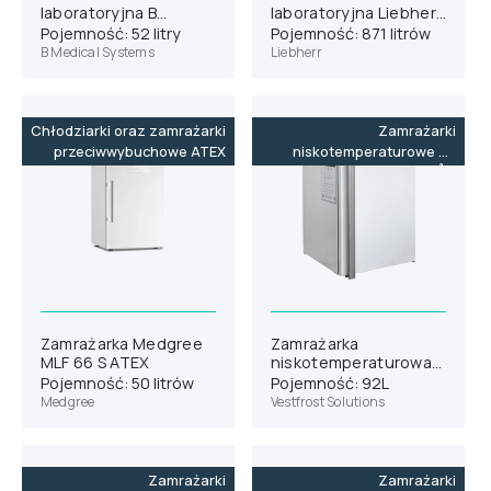
laboratoryjna B
laboratoryjna Liebherr
Medical Systems L55
SRPvh 8401
Pojemność: 52 litry
Pojemność: 871 litrów
B Medical Systems
Liebherr
Chłodziarki oraz zamrażarki
Zamrażarki
przeciwwybuchowe ATEX
niskotemperaturowe do
-86˚C
Zamrażarka Medgree
Zamrażarka
MLF 66 S ATEX
niskotemperaturowa
Vestfrost VTS 098
Pojemność: 50 litrów
Pojemność: 92L
Medgree
Vestfrost Solutions
Zamrażarki
Zamrażarki