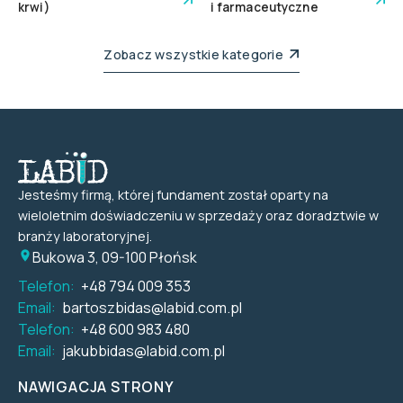
krwi)
i farmaceutyczne
Zobacz wszystkie kategorie
Jesteśmy firmą, której fundament został oparty na
wieloletnim doświadczeniu w sprzedaży oraz doradztwie w
branży laboratoryjnej.
Bukowa 3, 09-100 Płońsk
Telefon:
+48 794 009 353
Email:
bartoszbidas@labid.com.pl
Telefon:
+48 600 983 480
Email:
jakubbidas@labid.com.pl
NAWIGACJA STRONY