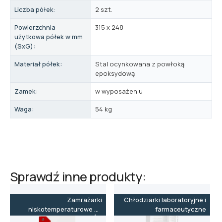
Liczba półek:
2 szt.
Powierzchnia
315 x 248
użytkowa półek w mm
(SxG):
Materiał półek:
Stal ocynkowana z powłoką
epoksydową
Zamek:
w wyposażeniu
Waga:
54 kg
Sprawdź inne produkty:
Zamrażarki
Chłodziarki laboratoryjne i
niskotemperaturowe do
farmaceutyczne
-86˚C