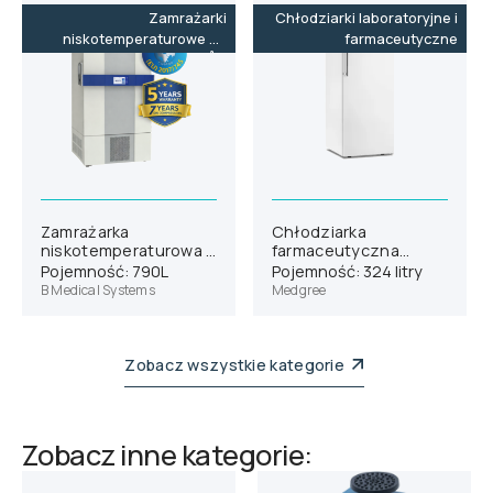
Zamrażarki
Chłodziarki laboratoryjne i
niskotemperaturowe do
farmaceutyczne
-86˚C
Zamrażarka
Chłodziarka
niskotemperaturowa B
farmaceutyczna
Medical Systems
Medgree MPRA 350 S
Pojemność: 790L
Pojemność: 324 litry
U701V
B Medical Systems
Medgree
Zobacz wszystkie kategorie
Zobacz inne kategorie: