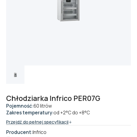
Chłodziarka Infrico PER07G
Pojemność:
60 litrów
Zakres temperatury:
od +2°C do +8°C
Przejdź do pełnej specyfikacji
Producent:
Infrico