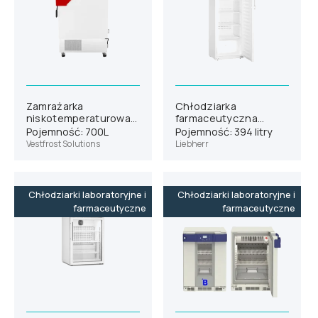
Zamrażarka
Chłodziarka
niskotemperaturowa
farmaceutyczna
Vestfrost ULTF-700
Liebherr HMFvh 4001
Pojemność: 700L
Pojemność: 394 litry
Vestfrost Solutions
Liebherr
Chłodziarki laboratoryjne i
Chłodziarki laboratoryjne i
farmaceutyczne
farmaceutyczne