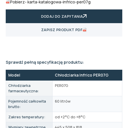
Pobierz
- karta-katalogowa-infrico-per07g
DODAJ DO ZAPYTANIA
ZAPISZ PRODUKT PDF
Sprawdź pełną specyfikację produktu:
Model
Chłodziarka Infrico PER07G
Chłodziarka
PER07G
farmaceutyczna:
Pojemność całkowita
60 litrów
brutto:
Zakres temperatury:
od +2°C do +8°C
Wymiary zewnętrzne
445 x 508 x 818