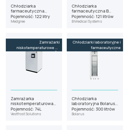
Chłodziarka
Chłodziarka
farmaceutyczna
farmaceutyczna B
Medgree MLRE 150 G
Medical Systems P130
Pojemność: 122 litry
Pojemność: 121 litrów
Medgree
B Medical Systems
Zamrażarki
Chłodziarki laboratoryjne i
niskotemperaturowe do
farmaceutyczne
-86˚C
Zamrażarka
Chłodziarka
niskotemperaturowa
laboratoryjna Bolarus
Vestfrost ULTF-C74i
SLC 300 GLASS
Pojemność: 74L
Pojemność: 300 litrów
Vestfrost Solutions
Bolarus