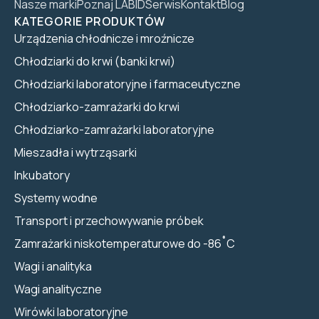
Nasze marki
Poznaj LABID
Serwis
Kontakt
Blog
KATEGORIE PRODUKTÓW
Urządzenia chłodnicze i mroźnicze
Chłodziarki do krwi (banki krwi)
Chłodziarki laboratoryjne i farmaceutyczne
Chłodziarko-zamrażarki do krwi
Chłodziarko-zamrażarki laboratoryjne
Mieszadła i wytrząsarki
Inkubatory
Systemy wodne
Transport i przechowywanie próbek
Zamrażarki niskotemperaturowe do -86˚C
Wagi i analityka
Wagi analityczne
Wirówki laboratoryjne