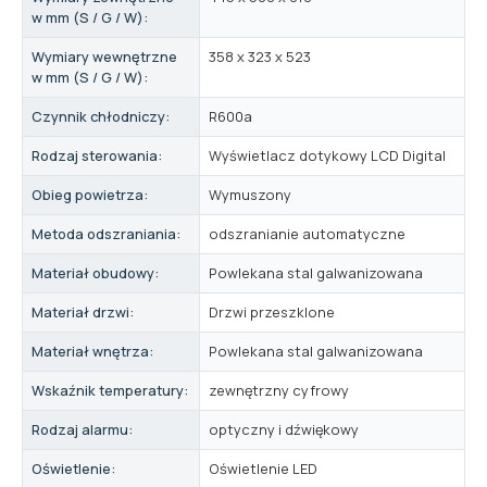
w mm (S / G / W):
Wymiary wewnętrzne
358 x 323 x 523
w mm (S / G / W):
Czynnik chłodniczy:
R600a
Rodzaj sterowania:
Wyświetlacz dotykowy LCD Digital
Obieg powietrza:
Wymuszony
Metoda odszraniania:
odszranianie automatyczne
Materiał obudowy:
Powlekana stal galwanizowana
Materiał drzwi:
Drzwi przeszklone
Materiał wnętrza:
Powlekana stal galwanizowana
Wskaźnik temperatury:
zewnętrzny cyfrowy
Rodzaj alarmu:
optyczny i dźwiękowy
Oświetlenie:
Oświetlenie LED