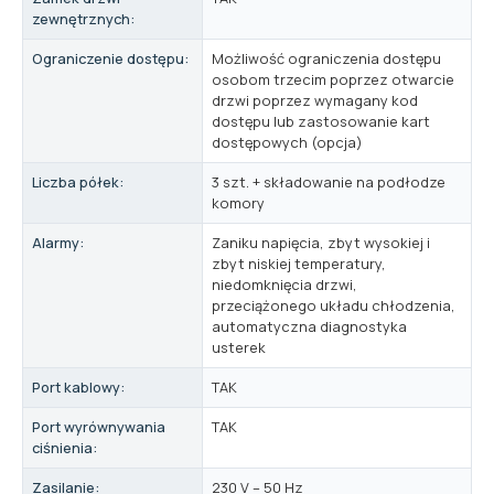
zewnętrznych:
Ograniczenie dostępu:
Możliwość ograniczenia dostępu
osobom trzecim poprzez otwarcie
drzwi poprzez wymagany kod
dostępu lub zastosowanie kart
dostępowych (opcja)
Liczba półek:
3 szt. + składowanie na podłodze
komory
Alarmy:
Zaniku napięcia, zbyt wysokiej i
zbyt niskiej temperatury,
niedomknięcia drzwi,
przeciążonego układu chłodzenia,
automatyczna diagnostyka
usterek
Port kablowy:
TAK
Port wyrównywania
TAK
ciśnienia:
Zasilanie:
230 V – 50 Hz