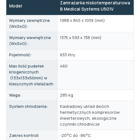
Zamrażarka niskotemperaturowa
Model
B Medical Systems U501V
Wymiary zewnętrzne
1988 x 845 x 1039 (mm)
(WxSxG):
Wymiary wewnętrzne
1375 x 593 x 738 (mm)
(WxSxG):
Pojemność:
633 litry
Max ilość pudełek
460
kriogenicznych
(133x133x50mm) w
klasycznych stelażach:
Waga:
285 kg
System chłodzenia:
Kaskadowy układ dwóch
hermetycznych kompresorów
inwerterowych, ekologiczne
czynniki chłodnicze
Zakres kontroli
-20°C do -86°C