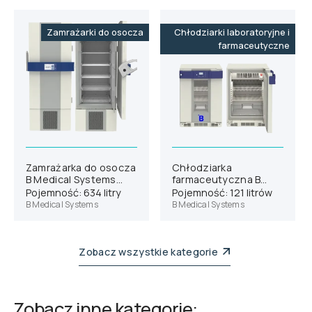
Zamrażarki do osocza
Chłodziarki laboratoryjne i
farmaceutyczne
Zamrażarka do osocza
Chłodziarka
B Medical Systems
farmaceutyczna B
F501
Medical Systems P130
Pojemność: 634 litry
Pojemność: 121 litrów
B Medical Systems
B Medical Systems
Zobacz wszystkie kategorie
Zobacz inne kategorie: