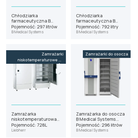
Chłodziarka
Chłodziarka
farmaceutyczna B
farmaceutyczna B
Medical Systems P290
Medical Systems P700
Pojemność: 297 litrów
Pojemność: 792 litry
B Medical Systems
B Medical Systems
Zamrażarki
Zamrażarki do osocza
niskotemperaturowe do
-86˚C
Zamrażarka
Zamrażarka do osocza
niskotemperaturowa
B Medical Systems
Liebherr SUFsg 7001
F291
Pojemność: 728L
Pojemność: 296 litrów
Liebherr
B Medical Systems