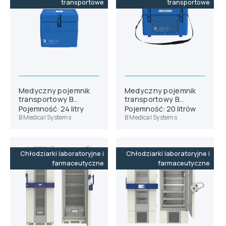
transportowe
transportowe
Medyczny pojemnik
Medyczny pojemnik
transportowy B
transportowy B
Medical Systems MT12
Medical Systems MT8
Pojemność: 24 litry
Pojemność: 20 litrów
B Medical Systems
B Medical Systems
Chłodziarki laboratoryjne i
Chłodziarki laboratoryjne i
farmaceutyczne
farmaceutyczne