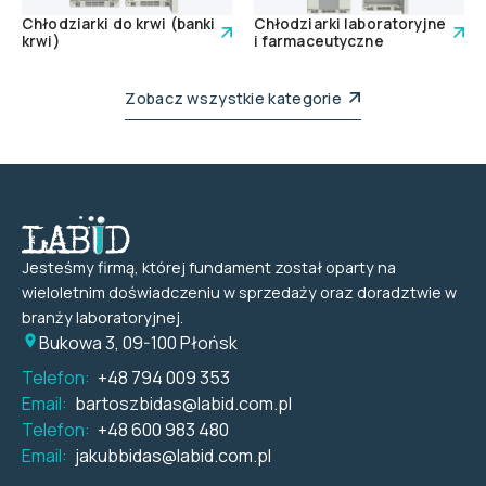
Chłodziarki do krwi (banki
Chłodziarki laboratoryjne
krwi)
i farmaceutyczne
Zobacz wszystkie kategorie
Jesteśmy firmą, której fundament został oparty na
wieloletnim doświadczeniu w sprzedaży oraz doradztwie w
branży laboratoryjnej.
Bukowa 3, 09-100 Płońsk
Telefon:
+48 794 009 353
Email:
bartoszbidas@labid.com.pl
Telefon:
+48 600 983 480
Email:
jakubbidas@labid.com.pl