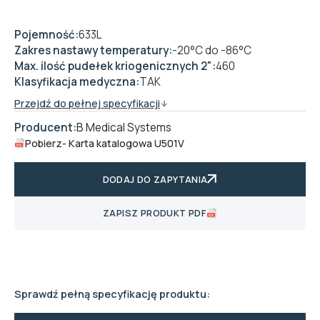
Pojemność:
633L
Zakres nastawy temperatury:
-20°C do -86°C
Max. ilość pudełek kriogenicznych 2":
460
Klasyfikacja medyczna:
TAK
Przejdź do pełnej specyfikacji
Producent:
B Medical Systems
Pobierz
- Karta katalogowa U501V
DODAJ DO ZAPYTANIA
ZAPISZ PRODUKT PDF
Sprawdź pełną specyfikację produktu: