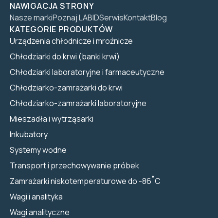
NAWIGACJA STRONY
Nasze marki
Poznaj LABID
Serwis
Kontakt
Blog
KATEGORIE PRODUKTÓW
Urządzenia chłodnicze i mroźnicze
Chłodziarki do krwi (banki krwi)
Chłodziarki laboratoryjne i farmaceutyczne
Chłodziarko-zamrażarki do krwi
Chłodziarko-zamrażarki laboratoryjne
Mieszadła i wytrząsarki
Inkubatory
Systemy wodne
Transport i przechowywanie próbek
Zamrażarki niskotemperaturowe do -86˚C
Wagi i analityka
Wagi analityczne