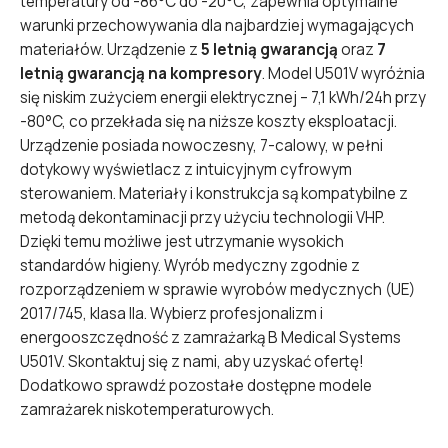
temperatury od -86°C do -20°C, zapewnia optymalne
warunki przechowywania dla najbardziej wymagających
materiałów. Urządzenie z
5 letnią gwarancją
oraz
7
letnią gwarancją na kompresory
. Model U501V wyróżnia
się niskim zużyciem energii elektrycznej – 7,1 kWh/24h przy
-80°C, co przekłada się na niższe koszty eksploatacji.
Urządzenie posiada nowoczesny, 7-calowy, w pełni
dotykowy wyświetlacz z intuicyjnym cyfrowym
sterowaniem. Materiały i konstrukcja są kompatybilne z
metodą dekontaminacji przy użyciu technologii VHP.
Dzięki temu możliwe jest utrzymanie wysokich
standardów higieny. Wyrób medyczny zgodnie z
rozporządzeniem w sprawie wyrobów medycznych (UE)
2017/745, klasa IIa. Wybierz profesjonalizm i
energooszczędność z zamrażarką B Medical Systems
U501V. Skontaktuj się z nami, aby uzyskać ofertę!
Dodatkowo sprawdź pozostałe dostępne modele
zamrażarek niskotemperaturowych
.