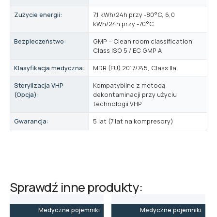
Zużycie energii:
7,1 kWh/24h przy -80°C, 6,0
kWh/24h przy -70°C
Bezpieczeństwo:
GMP – Clean room classification:
Class ISO 5 / EC GMP A
Klasyfikacja medyczna:
MDR (EU) 2017/745, Class IIa
Sterylizacja VHP
Kompatybilne z metodą
(Opcja):
dekontaminacji przy użyciu
technologii VHP
Gwarancja:
5 lat (7 lat na kompresory)
Sprawdź inne produkty:
Medyczne pojemniki
Medyczne pojemniki