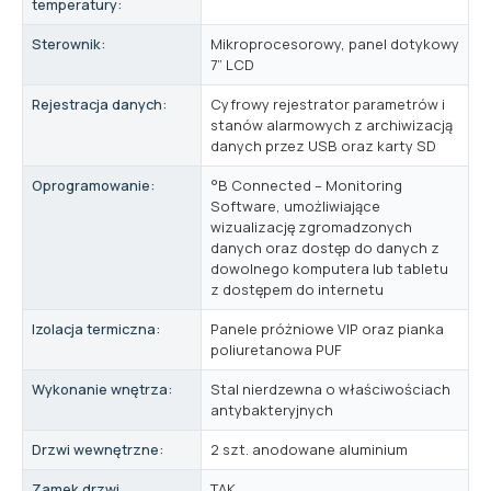
temperatury:
Sterownik:
Mikroprocesorowy, panel dotykowy
7” LCD
Rejestracja danych:
Cyfrowy rejestrator parametrów i
stanów alarmowych z archiwizacją
danych przez USB oraz karty SD
Oprogramowanie:
°B Connected – Monitoring
Software, umożliwiające
wizualizację zgromadzonych
danych oraz dostęp do danych z
dowolnego komputera lub tabletu
z dostępem do internetu
Izolacja termiczna:
Panele próżniowe VIP oraz pianka
poliuretanowa PUF
Wykonanie wnętrza:
Stal nierdzewna o właściwościach
antybakteryjnych
Drzwi wewnętrzne:
2 szt. anodowane aluminium
Zamek drzwi
TAK