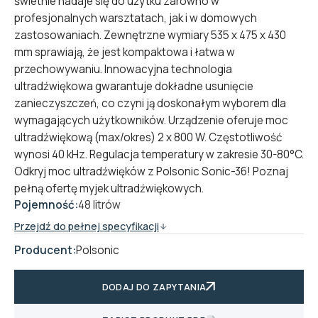
świetnie nadaje się do użytku zarówno w
profesjonalnych warsztatach, jak i w domowych
zastosowaniach. Zewnętrzne wymiary 535 x 475 x 430
mm sprawiają, że jest kompaktowa i łatwa w
przechowywaniu. Innowacyjna technologia
ultradźwiękowa gwarantuje dokładne usunięcie
zanieczyszczeń, co czyni ją doskonałym wyborem dla
wymagających użytkowników. Urządzenie oferuje moc
ultradźwiękową (max/okres) 2 x 800 W. Częstotliwość
wynosi 40 kHz. Regulacja temperatury w zakresie 30-80°C.
Odkryj moc ultradźwięków z Polsonic Sonic-36! Poznaj
pełną ofertę
myjek ultradźwiękowych
.
Pojemność:
48 litrów
Przejdź do pełnej specyfikacji
Producent:
Polsonic
DODAJ DO ZAPYTANIA