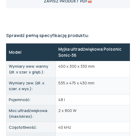
ZAPISZ PRODUKT PDF
Sprawdź pełną specyfikację produktu:
Myjka ultradźwiękowa Polsonic
Model
Sonic-36
Wymiary wew. wanny
450 x 300 x 330 mm
(dł. x szer. x głęb.):
Wymiary zew. (dł. x
535 x 475 x 430 mm
szer. x wys.):
Pojemność:
48 l
Moc ultradźwiękowa
2 x 800 W
(max/okres):
Częstotliwość:
40 kHz