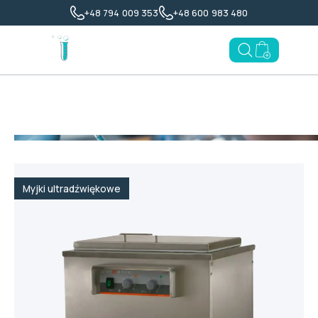
+48 794 009 353
+48 600 983 480
Open search
Toggl
Go to enqu
Strona główna
>
Sterylizacja i czystość
>
Myjki
ultradźwiękowe
>
Myjka ultradźwiękowa Polsonic Sonic-36
Myjki ultradźwiękowe