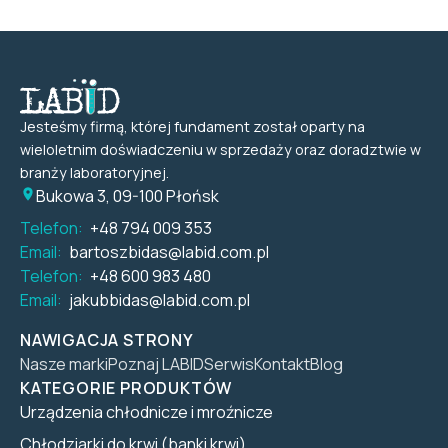
Jesteśmy firmą, której fundament został oparty na
wieloletnim doświadczeniu w sprzedaży oraz doradztwie w
branży laboratoryjnej.
Bukowa 3, 09-100 Płońsk
Telefon:
+48 794 009 353
Email:
bartoszbidas@labid.com.pl
Telefon:
+48 600 983 480
Email:
jakubbidas@labid.com.pl
NAWIGACJA STRONY
Nasze marki
Poznaj LABID
Serwis
Kontakt
Blog
KATEGORIE PRODUKTÓW
Urządzenia chłodnicze i mroźnicze
Chłodziarki do krwi (banki krwi)