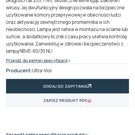
długości fali 253,7 nm, skutecznie eliminując bakterie i
wirusy. Jej dwufunkcyjny design pozwala na bezpieczne
użytkowanie komory przepływowej w obecności ludzi
oraz aktywację zewnętrznego promiennika w ich
nieobecności. Lampa jest łatwa w montażu na ścianie lub
suficie, a dodatkowy licznik czasu pracy ułatwia kontrolę
użytkowania. Zainwestuj w zdrowie i bezpieczeństwo z
lampą NBVE-60/30 NL!
Przejdź do pełnej specyfikacji
Producent:
Ultra-Viol
DODAJ DO ZAPYTANIA
ZAPISZ PRODUKT PDF
Sprawdź pełną specyfikację produktu: