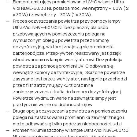
Element emitujący promieniowanie UV-C w lamie Ultra-
Viol NBVE-60/30 NL posiada moc: wewnętrzny – 60W ( 2
x 30 W) i zewnętrzny – 30 W (1 x 30 W).
Proces oczyszczania powietrza przy pomocy lampy
Ultra-Viol NBVE-60/30 NL bezpieczny dla osób
przebywających w pomieszczeniu polega na
wymuszonym obiegu powietrza przez komorę
dezynfekcyjną, w której znajdują się promienniki
bakteriobójcze. Przepływ ten realizowany jest dzięki
wbudowanemu w lampie wentylatorowi. Dezynfekcja
powietrza za pomocą promieni UV-C odbywa się
wewnątrz komory dezynfekcyjnej. Skażone powietrze
zasysane jest przez wentylator, następnie przechodzi
przez filtr zatrzymujący kurz oraz inne
zanieczyszczenia i trafia do komory dezynfekcyjnej.
Powietrze wydmuchiwane na zewnątrz lampy jest
praktycznie wolne od drobnoustrojów.
Druga opcja oczyszczania powietrza w pomieszczeniu
polega na zastosowaniu promiennika zewnętrznego i
może odbywać się tylko podczas nieobecności ludzi.
Promiennik umieszczony w lampie Ultra-Viol NBVE-60/30
NL gwarantuje wysoką skuteczność i długotrwałe