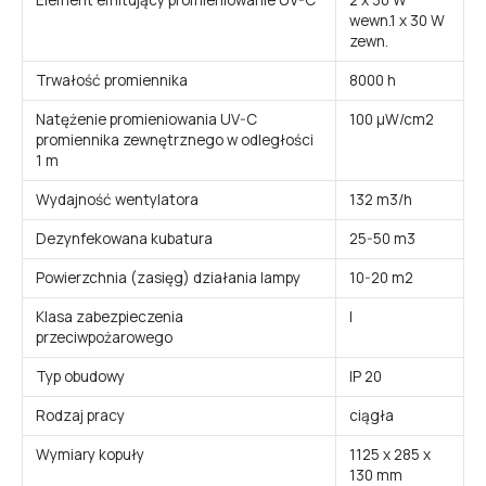
wewn.1 x 30 W
zewn.
Trwałość promiennika
8000 h
Natężenie promieniowania UV-C
100 µW/cm2
promiennika zewnętrznego w odległości
1 m
Wydajność wentylatora
132 m3/h
Dezynfekowana kubatura
25-50 m3
Powierzchnia (zasięg) działania lampy
10-20 m2
Klasa zabezpieczenia
I
przeciwpożarowego
Typ obudowy
IP 20
Rodzaj pracy
ciągła
Wymiary kopuły
1125 x 285 x
130 mm