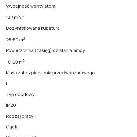
Wydajność wentylatora
3
132 m
/h
Dezynfekowana kubatura
3
25-50 m
Powierzchnia (zasięg) działania lampy
2
10-20 m
Klasa zabezpieczenia przeciwpożarowego
I
Typ obudowy
IP 20
Rodzaj pracy
ciągła