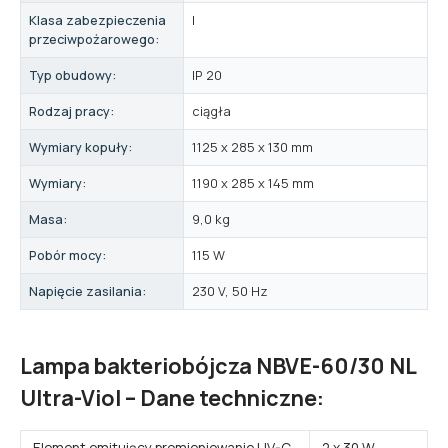
Klasa zabezpieczenia
I
przeciwpożarowego:
Typ obudowy:
IP 20
Rodzaj pracy:
ciągła
Wymiary kopuły:
1125 x 285 x 130 mm
Wymiary:
1190 x 285 x 145 mm
Masa:
9,0 kg
Pobór mocy:
115 W
Napięcie zasilania:
230 V, 50 Hz
Lampa bakteriobójcza NBVE-60/30 NL
Ultra-Viol – Dane techniczne:
Element emitujący promieniowanie UV-C
2 x 30 W