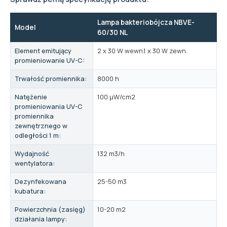
Lampa bakteriobójcza NBVE-
Model
60/30 NL
Element emitujący
2 x 30 W wewn.1 x 30 W zewn.
promieniowanie UV-C:
Trwałość promiennika:
8000 h
Natężenie
100 µW/cm2
promieniowania UV-C
promiennika
zewnętrznego w
odległości 1 m:
Wydajność
132 m3/h
wentylatora:
Dezynfekowana
25-50 m3
kubatura:
Powierzchnia (zasięg)
10-20 m2
działania lampy: