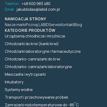
Telefon:
+48 600 983 480
Email:
jakubbidas@labid.com.pl
NAWIGACJA STRONY
Nasze marki
Poznaj LABID
Serwis
Kontakt
Blog
KATEGORIE PRODUKTÓW
Urządzenia chłodnicze i mroźnicze
Chłodziarki do krwi (banki krwi)
Chłodziarki laboratoryjne i farmaceutyczne
Chłodziarko-zamrażarki do krwi
Chłodziarko-zamrażarki laboratoryjne
Mieszadła i wytrząsarki
Inkubatory
Systemy wodne
Transport i przechowywanie próbek
Zamrażarki niskotemperaturowe do -86˚C