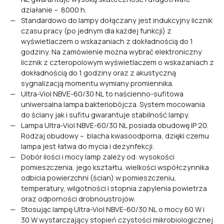
działanie – 8000 h.
Standardowo do lampy dołączany jest indukcyjny licznik
czasu pracy (po jednym dla każdej funkcji) z
wyświetlaczem o wskazaniach z dokładnością do 1
godziny. Na zamówienie można wybrać elektroniczny
licznik z czteropolowym wyświetlaczem o wskazaniach z
dokładnością do 1 godziny oraz z akustyczną
sygnalizacją momentu wymiany promiennika.
Ultra-Viol NBVE-60/30 NL to naścienno-sufitowa
uniwersalna lampa bakteriobójcza. System mocowania
do ściany jak i sufitu gwarantuje stabilność lampy.
Lampa Ultra-Viol NBVE-60/30 NL posiada obudowę IP 20.
Rodzaj obudowy – blacha kwasoodporna, dzięki czemu
lampa jest łatwa do mycia i dezynfekcji.
Dobór ilości i mocy lamp zależy od: wysokości
pomieszczenia, jego kształtu, wielkości współczynnika
odbicia powierzchni (ścian) w pomieszczeniu,
temperatury, wilgotności i stopnia zapylenia powietrza
oraz odporności drobnoustrojów.
Stosując lampę Ultra-Viol NBVE-60/30 NL o mocy 60 W i
30 W wystarczający stopień czystości mikrobiologicznej