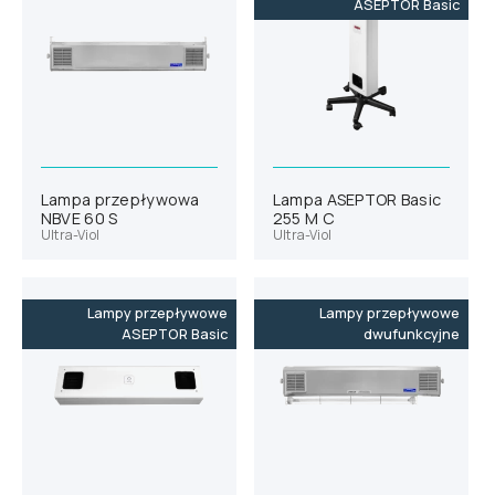
ASEPTOR Basic
Lampa przepływowa
Lampa ASEPTOR Basic
NBVE 60 S
255 M C
Ultra-Viol
Ultra-Viol
Lampy przepływowe
Lampy przepływowe
ASEPTOR Basic
dwufunkcyjne