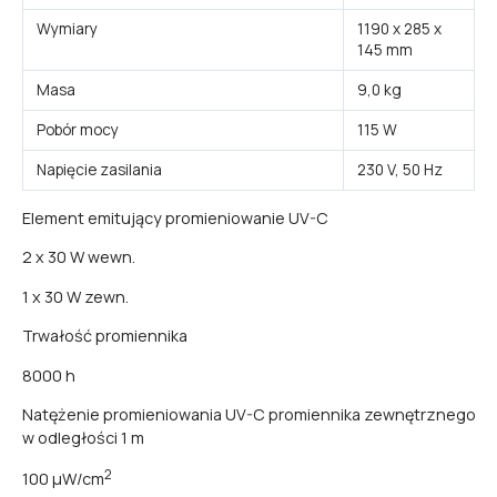
Wymiary
1190 x 285 x
145 mm
Masa
9,0 kg
Pobór mocy
115 W
Napięcie zasilania
230 V, 50 Hz
Element emitujący promieniowanie UV-C
2 x 30 W wewn.
1 x 30 W zewn.
Trwałość promiennika
8000 h
Natężenie promieniowania UV-C promiennika zewnętrznego
w odległości 1 m
2
100 µW/cm