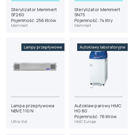
Sterylizator Memmert
Sterylizator Memmert
SF260
SN75
Pojemność: 256 litrów
Pojemność: 74 litry
Memmert
Memmert
Lampy przepływowe
Autoklawy laboratoryjne
Lampa przepływowa
Autoklaw parowy HMC
NBVE 110 N
HG 80
Pojemność: 76 litrów
Ultra-Viol
HMC Europe