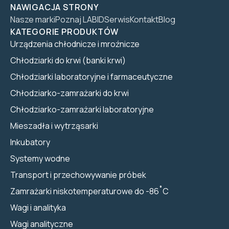
NAWIGACJA STRONY
Nasze marki
Poznaj LABID
Serwis
Kontakt
Blog
KATEGORIE PRODUKTÓW
Urządzenia chłodnicze i mroźnicze
Chłodziarki do krwi (banki krwi)
Chłodziarki laboratoryjne i farmaceutyczne
Chłodziarko-zamrażarki do krwi
Chłodziarko-zamrażarki laboratoryjne
Mieszadła i wytrząsarki
Inkubatory
Systemy wodne
Transport i przechowywanie próbek
Zamrażarki niskotemperaturowe do -86˚C
Wagi i analityka
Wagi analityczne