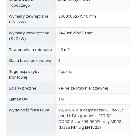
roboczego:
Wymiary zewnętrzne
2600x852x1540 mm
(SxGxW):
Wymiary wewnętrzne
2440x623x670 mm
(SxGxW):
Powierzchnia robocza:
1,2 m2
Klasa bezpieczeństwa:
II
Regulacja szyby
Ręczna
frontowej:
Ściany boczne:
Pełne ze stali nierdzewnej
Lampa UV:
TAK
Wydajność filtra ULPA:
99,999% dla cząsteczek 0,1 do 0,3
μm , ULPA zgodnie z IEST-RP-
CC001.3 lub >99,999% przy MPPS
(klasa H14 wg EN 1822)