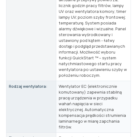
licznik godzin pracy filtrów, lampy
UV oraz wentylatora komory; timer
lampy UV; poziom szyby frontowej;
temperaturę. System posiada
alarmy dźwiękowe i wizualne. Panel
sterowania wyśrodkowany i
ustawiony pod kątem - łatwy
dostęp i podgląd przedstawianych
informacji. Możliwość wyboru
funkcji QuickStart ™ – system
natychmiastowego startu pracy
wentylatora po ustawieniu szyby w
położeniu roboczym.
Rodzaj wentylatora:
Wentylator EC (elektronicznie
komutowany) zapewnia stabilną
pracę urządzenia w przypadku
wahań napięcia w sieci
elektrycznej. Automatyczna
kompensacja prędkości strumienia
laminarnego w miarę zapchania
filtrów.