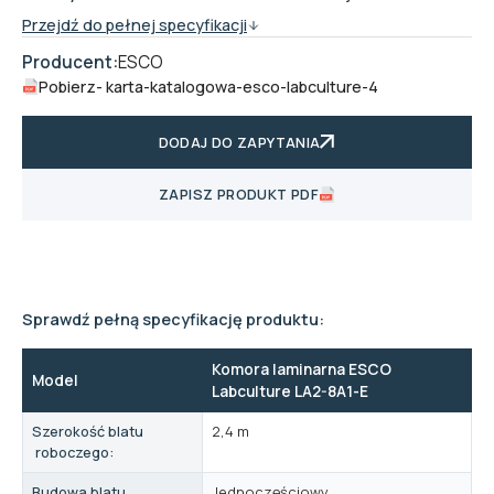
Przejdź do pełnej specyfikacji
Producent:
ESCO
Pobierz
- karta-katalogowa-esco-labculture-4
DODAJ DO ZAPYTANIA
ZAPISZ PRODUKT PDF
Sprawdź pełną specyfikację produktu:
Komora laminarna ESCO
Model
Labculture LA2-8A1-E
Szerokość blatu
2,4 m
roboczego:
Budowa blatu
Jednoczęściowy