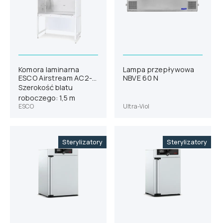
Komora laminarna
Lampa przepływowa
ESCO Airstream AC2-
NBVE 60 N
5S8
Szerokość blatu
roboczego: 1,5 m
ESCO
Ultra-Viol
Sterylizatory
Sterylizatory