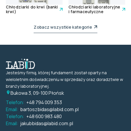
Chłodziarki do krwi (banki
Chłodziarki laboratoryjne
krwi)
i farmaceutyczne
Zobacz wszystkie kategorie
Jesteśmy firmą, której fundament został oparty na
wieloletnim doświadczeniu w sprzedaży oraz doradztwie w
branży laboratoryjnej.
Bukowa 3, 09-100 Płońsk
Telefon:
+48 794 009 353
Email:
bartoszbidas@labid.com.pl
Telefon:
+48 600 983 480
Email:
jakubbidas@labid.com.pl