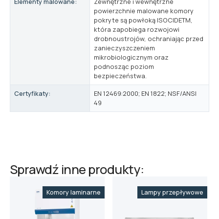
Elementy malowane:
Zewnętrzne i wewnętrzne
powierzchnie malowane komory
pokryte są powłoką ISOCIDETM,
która zapobiega rozwojowi
drobnoustrojów, ochraniając przed
zanieczyszczeniem
mikrobiologicznym oraz
podnosząc poziom
bezpieczeństwa.
Certyfikaty:
EN 12469:2000; EN 1822; NSF/ANSI
49
Sprawdź inne produkty:
Komory laminarne
Lampy przepływowe