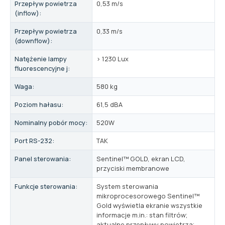
Przepływ powietrza
0,53 m/s
(inflow):
Przepływ powietrza
0,33 m/s
(downflow):
Natężenie lampy
> 1230 Lux
fluorescencyjne j:
Waga:
580 kg
Poziom hałasu:
61,5 dBA
Nominalny pobór mocy:
520W
Port RS-232:
TAK
Panel sterowania:
Sentinel™ GOLD, ekran LCD,
przyciski membranowe
Funkcje sterowania:
System sterowania
mikroprocesorowego Sentinel™
Gold wyświetla ekranie wszystkie
informacje m.in.: stan filtrów;
aktualne przepływy powietrza;