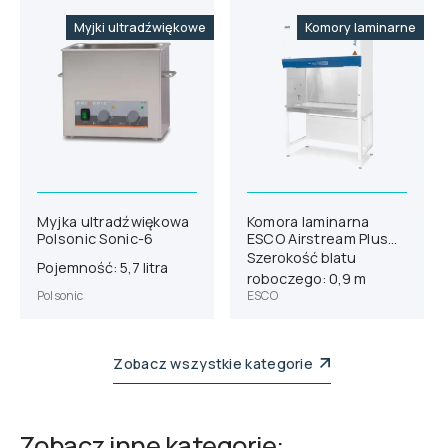
Myjki ultradźwiękowe
Komory laminarne
Myjka ultradźwiękowa
Komora laminarna
Polsonic Sonic-6
ESCO Airstream Plus
AC2-3S8-TU
Szerokość blatu
Pojemność: 5,7 litra
roboczego: 0,9 m
Polsonic
ESCO
Zobacz wszystkie kategorie
Zobacz inne kategorie: