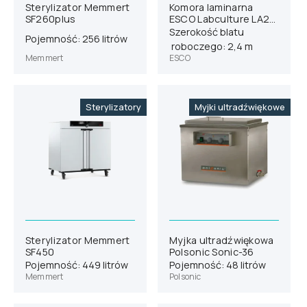
Sterylizator Memmert
Komora laminarna
SF260plus
ESCO Labculture LA2-
8A1-E
Szerokość blatu
Pojemność: 256 litrów
roboczego: 2,4 m
Memmert
ESCO
Sterylizatory
Myjki ultradźwiękowe
Sterylizator Memmert
Myjka ultradźwiękowa
SF450
Polsonic Sonic-36
Pojemność: 449 litrów
Pojemność: 48 litrów
Memmert
Polsonic