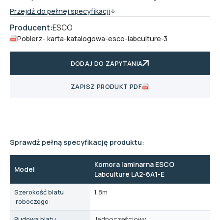
Przejdź do pełnej specyfikacji
Producent:
ESCO
Pobierz
- karta-katalogowa-esco-labculture-3
DODAJ DO ZAPYTANIA
ZAPISZ PRODUKT PDF
Sprawdź pełną specyfikację produktu:
Komora laminarna ESCO
Model
Labculture LA2-6A1-E
Szerokość blatu
1,8m
roboczego:
Budowa blatu
Jednoczęściowy