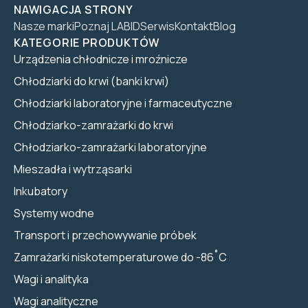
NAWIGACJA STRONY
Nasze marki
Poznaj LABID
Serwis
Kontakt
Blog
KATEGORIE PRODUKTÓW
Urządzenia chłodnicze i mroźnicze
Chłodziarki do krwi (banki krwi)
Chłodziarki laboratoryjne i farmaceutyczne
Chłodziarko-zamrażarki do krwi
Chłodziarko-zamrażarki laboratoryjne
Mieszadła i wytrząsarki
Inkubatory
Systemy wodne
Transport i przechowywanie próbek
Zamrażarki niskotemperaturowe do -86˚C
Wagi i analityka
Wagi analityczne