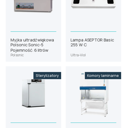
Myjka ultradźwiękowa
Lampa ASEPTOR Basic
Polsonic Sonic-5
255 W C
Pojemność: 6 litrów
Polsonic
Ultra-Viol
Sterylizatory
Komory laminarne