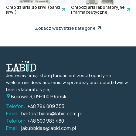
Chłodziarki do krwi (banki
Chłodziarki laboratoryjne
krwi)
i farmaceutyczne
Zobacz wszystkie kategorie
Jesteśmy firmą, której fundament został oparty na
wieloletnim doświadczeniu w sprzedaży oraz doradztwie w
branży laboratoryjnej.
Bukowa 3, 09-100 Płońsk
Telefon:
+48 794 009 353
Email:
bartoszbidas@labid.com.pl
Telefon:
+48 600 983 480
Email:
jakubbidas@labid.com.pl