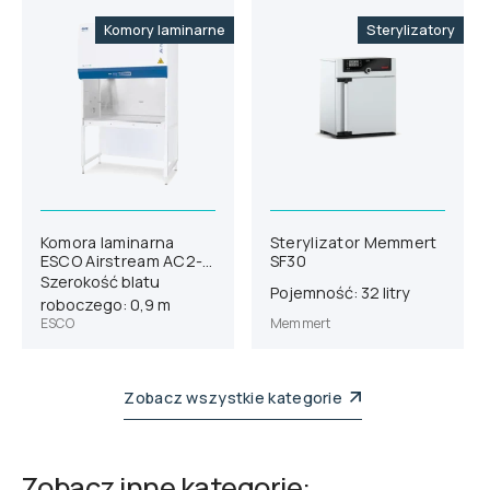
Komory laminarne
Sterylizatory
Komora laminarna
Sterylizator Memmert
ESCO Airstream AC2-
SF30
3S8
Szerokość blatu
Pojemność: 32 litry
roboczego: 0,9 m
ESCO
Memmert
Zobacz wszystkie kategorie
Zobacz inne kategorie: