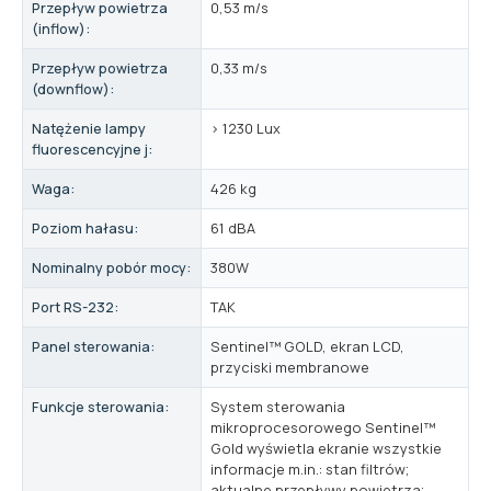
Przepływ powietrza
0,53 m/s
(inflow):
Przepływ powietrza
0,33 m/s
(downflow):
Natężenie lampy
> 1230 Lux
fluorescencyjne j:
Waga:
426 kg
Poziom hałasu:
61 dBA
Nominalny pobór mocy:
380W
Port RS-232:
TAK
Panel sterowania:
Sentinel™ GOLD, ekran LCD,
przyciski membranowe
Funkcje sterowania:
System sterowania
mikroprocesorowego Sentinel™
Gold wyświetla ekranie wszystkie
informacje m.in.: stan filtrów;
aktualne przepływy powietrza;