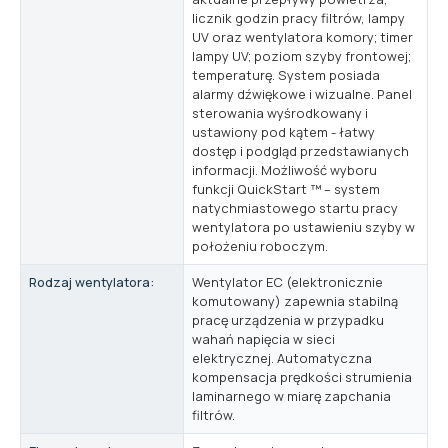
licznik godzin pracy filtrów, lampy
UV oraz wentylatora komory; timer
lampy UV; poziom szyby frontowej;
temperaturę. System posiada
alarmy dźwiękowe i wizualne. Panel
sterowania wyśrodkowany i
ustawiony pod kątem - łatwy
dostęp i podgląd przedstawianych
informacji. Możliwość wyboru
funkcji QuickStart ™ – system
natychmiastowego startu pracy
wentylatora po ustawieniu szyby w
położeniu roboczym.
Rodzaj wentylatora:
Wentylator EC (elektronicznie
komutowany) zapewnia stabilną
pracę urządzenia w przypadku
wahań napięcia w sieci
elektrycznej. Automatyczna
kompensacja prędkości strumienia
laminarnego w miarę zapchania
filtrów.