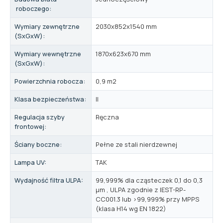
roboczego:
Wymiary zewnętrzne
2030x852x1540 mm
(SxGxW):
Wymiary wewnętrzne
1870x623x670 mm
(SxGxW):
Powierzchnia robocza:
0,9 m2
Klasa bezpieczeństwa:
II
Regulacja szyby
Ręczna
frontowej:
Ściany boczne:
Pełne ze stali nierdzewnej
Lampa UV:
TAK
Wydajność filtra ULPA:
99,999% dla cząsteczek 0,1 do 0,3
μm , ULPA zgodnie z IEST-RP-
CC001.3 lub >99,999% przy MPPS
(klasa H14 wg EN 1822)