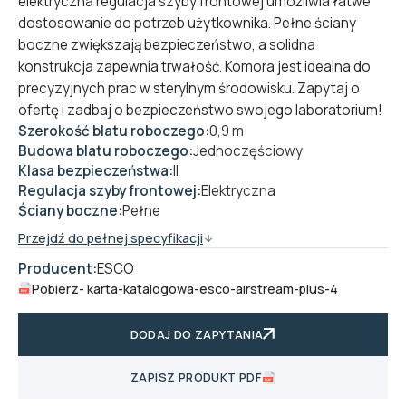
elektryczna regulacja szyby frontowej umożliwia łatwe
dostosowanie do potrzeb użytkownika. Pełne ściany
boczne zwiększają bezpieczeństwo, a solidna
konstrukcja zapewnia trwałość. Komora jest idealna do
precyzyjnych prac w sterylnym środowisku. Zapytaj o
ofertę i zadbaj o bezpieczeństwo swojego laboratorium!
Szerokość blatu roboczego:
0,9 m
Budowa blatu roboczego:
Jednoczęściowy
Klasa bezpieczeństwa:
II
Regulacja szyby frontowej:
Elektryczna
Ściany boczne:
Pełne
Przejdź do pełnej specyfikacji
Producent:
ESCO
Pobierz
- karta-katalogowa-esco-airstream-plus-4
DODAJ DO ZAPYTANIA
ZAPISZ PRODUKT PDF