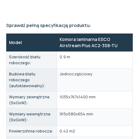
Sprawdź pełną specyfikację produktu:
Komora laminarna ESCO
Model
Airstream Plus AC2-3S8-TU
Szerokość blatu
0,9 m
roboczego:
Budowa blatu
Jednoczęściowy
roboczego
(autoklawowalny):
Wymiary zewnętrzne
1035x767x1400 mm
(SxGxW):
Wymiary wewnętrzne
915x580x654 mm
(SxGxW):
Powierzchnia robocza:
0,42 m2