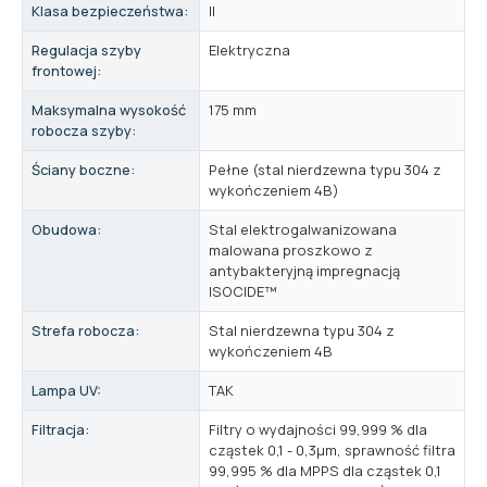
Klasa bezpieczeństwa:
II
Regulacja szyby
Elektryczna
frontowej:
Maksymalna wysokość
175 mm
robocza szyby:
Ściany boczne:
Pełne (stal nierdzewna typu 304 z
wykończeniem 4B)
Obudowa:
Stal elektrogalwanizowana
malowana proszkowo z
antybakteryjną impregnacją
ISOCIDE™
Strefa robocza:
Stal nierdzewna typu 304 z
wykończeniem 4B
Lampa UV:
TAK
Filtracja:
Filtry o wydajności 99,999 % dla
cząstek 0,1 - 0,3μm, sprawność filtra
99,995 % dla MPPS dla cząstek 0,1