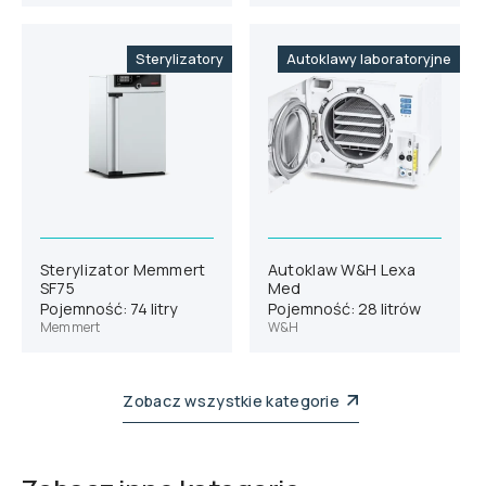
Sterylizatory
Autoklawy laboratoryjne
Sterylizator Memmert
Autoklaw W&H Lexa
SF75
Med
Pojemność: 74 litry
Pojemność: 28 litrów
Memmert
W&H
Zobacz wszystkie kategorie