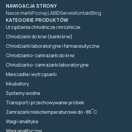
NAWIGACJA STRONY
Nasze marki
Poznaj LABID
Serwis
Kontakt
Blog
KATEGORIE PRODUKTÓW
Urządzenia chłodnicze i mroźnicze
Chłodziarki do krwi (banki krwi)
Chłodziarki laboratoryjne i farmaceutyczne
Chłodziarko-zamrażarki do krwi
Chłodziarko-zamrażarki laboratoryjne
Mieszadła i wytrząsarki
Inkubatory
Systemy wodne
Transport i przechowywanie próbek
Zamrażarki niskotemperaturowe do -86˚C
Wagi i analityka
Wagi analityczne