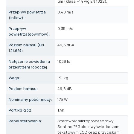
μm (klasa H14 wg EN 1822).
Przepływ powietrza
0,48 m/s
(inflow):
Przepływ
0,35 m/s
powietrza(downflow):
Poziom hałasu (EN
49,6 dBA
12469):
Natężenie oświetlenia
1028 lx
przestrzeni roboczej:
Waga:
191 kg
Poziom hałasu:
49,6 dB
Nominalny pobór mocy:
175 W
Port RS-232:
TAK
Panel sterowania:
Sterownik mikroprocesorowy
Sentinel™ Gold z wyświetlaczem
tekstowym LCD oraz przyciskami