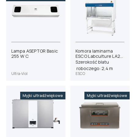
Lampa ASEPTOR Basic
Komora laminarna
255 W C
ESCO Labculture LA2-
8A1-E
Szerokość blatu
roboczego: 2,4 m
Ultra-Viol
ESCO
Myjki ultradźwiękowe
Myjki ultradźwiękowe