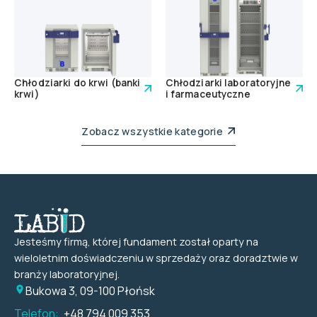
Chłodziarki do krwi (banki
Chłodziarki laboratoryjne
krwi)
i farmaceutyczne
Zobacz wszystkie kategorie
Jesteśmy firmą, której fundament został oparty na
wieloletnim doświadczeniu w sprzedaży oraz doradztwie w
branży laboratoryjnej.
Bukowa 3, 09-100 Płońsk
Telefon:
+48 794 009 353