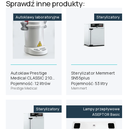
Sprawdź inne produkty:
Autoklawy laboratoryjne
Sterylizatory
Autoklaw Prestige
Sterylizator Memmert
Medical CLASSIC 2100
SN55plus
48
Pojemność: 12 litrów
Pojemność: 53 litry
Prestige Medical
Memmert
Sterylizatory
Lampy przepływowe
ASEPTOR Basic