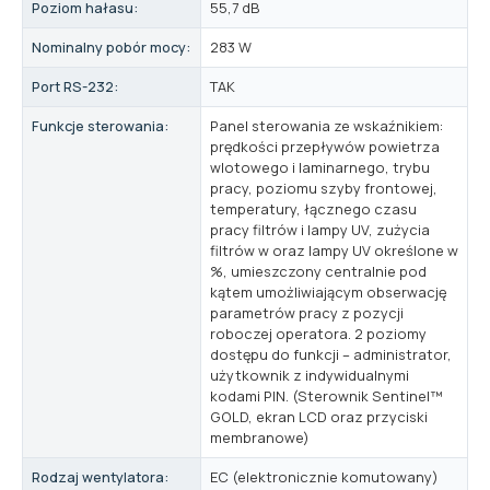
Poziom hałasu:
55,7 dB
Nominalny pobór mocy:
283 W
Port RS-232:
TAK
Funkcje sterowania:
Panel sterowania ze wskaźnikiem:
prędkości przepływów powietrza
wlotowego i laminarnego, trybu
pracy, poziomu szyby frontowej,
temperatury, łącznego czasu
pracy filtrów i lampy UV, zużycia
filtrów w oraz lampy UV określone w
%, umieszczony centralnie pod
kątem umożliwiającym obserwację
parametrów pracy z pozycji
roboczej operatora. 2 poziomy
dostępu do funkcji – administrator,
użytkownik z indywidualnymi
kodami PIN. (Sterownik Sentinel™
GOLD, ekran LCD oraz przyciski
membranowe)
Rodzaj wentylatora:
EC (elektronicznie komutowany)