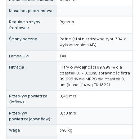
Klasa bezpieczeństwa:
II
Regulacja szyby
Ręczna
frontowej:
Ściany boczne:
Pełne (stal nierdzewna typu 304 z
wykończeniem 4B)
Lampa UV:
TAK
Filtracja:
Filtry o wydajności 99,999 % dla
cząstek 0,1 - 0,3μm, sprawność filtra
99,995 % dla MPPS dla cząstek 0,1
μm (klasa H14 wg EN 1822).
Przepływ powietrza
0,45 m/s
(inflow):
Przepływ
0,30 m/s
powietrza(downflow):
Waga:
346 kg