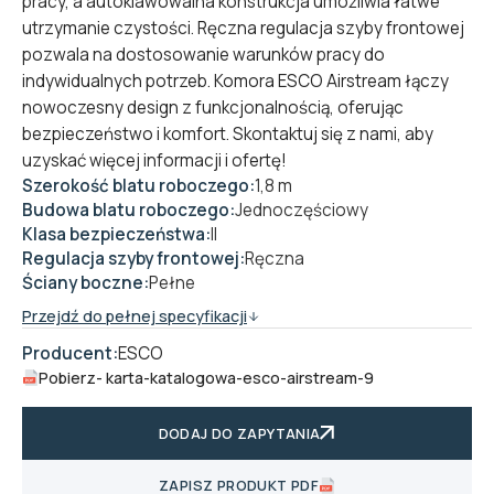
pracy, a autoklawowalna konstrukcja umożliwia łatwe
utrzymanie czystości. Ręczna regulacja szyby frontowej
pozwala na dostosowanie warunków pracy do
indywidualnych potrzeb. Komora ESCO Airstream łączy
nowoczesny design z funkcjonalnością, oferując
bezpieczeństwo i komfort. Skontaktuj się z nami, aby
uzyskać więcej informacji i ofertę!
Szerokość blatu roboczego:
1,8 m
Budowa blatu roboczego:
Jednoczęściowy
Klasa bezpieczeństwa:
II
Regulacja szyby frontowej:
Ręczna
Ściany boczne:
Pełne
Przejdź do pełnej specyfikacji
Producent:
ESCO
Pobierz
- karta-katalogowa-esco-airstream-9
DODAJ DO ZAPYTANIA
ZAPISZ PRODUKT PDF