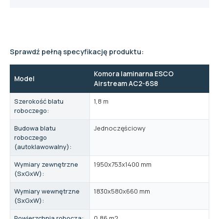
Sprawdź pełną specyfikację produktu:
Komora laminarna ESCO
Model
Airstream AC2-6S8
Szerokość blatu
1,8 m
roboczego:
Budowa blatu
Jednoczęściowy
roboczego
(autoklawowalny):
Wymiary zewnętrzne
1950x753x1400 mm
(SxGxW):
Wymiary wewnętrzne
1830x580x660 mm
(SxGxW):
Powierzchnia robocza:
0,86 m2