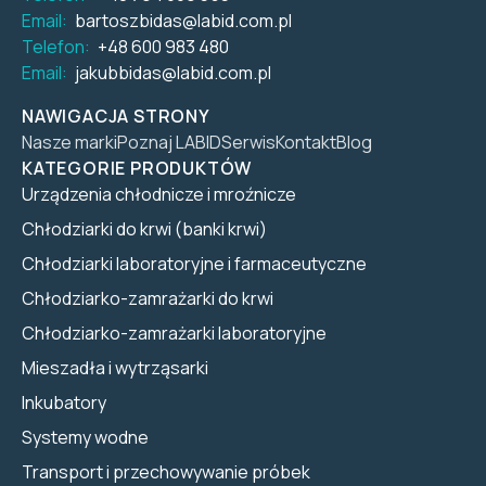
Email:
bartoszbidas@labid.com.pl
Telefon:
+48 600 983 480
Email:
jakubbidas@labid.com.pl
NAWIGACJA STRONY
Nasze marki
Poznaj LABID
Serwis
Kontakt
Blog
KATEGORIE PRODUKTÓW
Urządzenia chłodnicze i mroźnicze
Chłodziarki do krwi (banki krwi)
Chłodziarki laboratoryjne i farmaceutyczne
Chłodziarko-zamrażarki do krwi
Chłodziarko-zamrażarki laboratoryjne
Mieszadła i wytrząsarki
Inkubatory
Systemy wodne
Transport i przechowywanie próbek