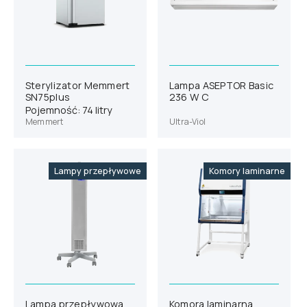
Sterylizator Memmert
Lampa ASEPTOR Basic
SN75plus
236 W C
Pojemność: 74 litry
Memmert
Ultra-Viol
Lampy przepływowe
Komory laminarne
Lampa przepływowa
Komora laminarna