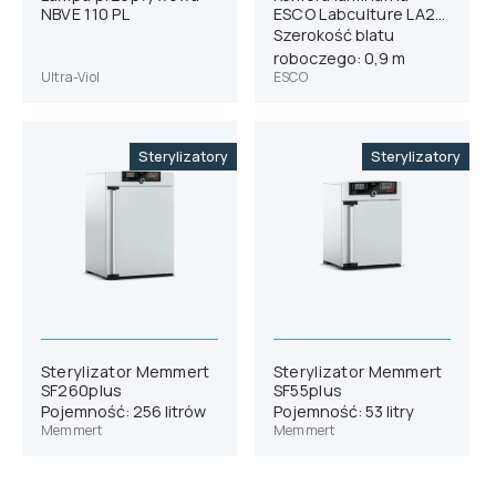
NBVE 110 PL
ESCO Labculture LA2-
3S8-EU G4
Szerokość blatu
roboczego: 0,9 m
Ultra-Viol
ESCO
Sterylizatory
Sterylizatory
Sterylizator Memmert
Sterylizator Memmert
SF260plus
SF55plus
Pojemność: 256 litrów
Pojemność: 53 litry
Memmert
Memmert