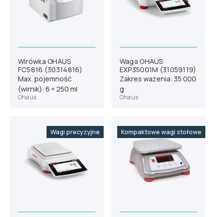
Wirówka OHAUS
Waga OHAUS
FC5816 (30314816)
EXP35001M (31059119)
Max. pojemność
Zakres ważenia: 35 000
(wirnik): 6 × 250 ml
g
Ohaus
Ohaus
Wagi precyzyjne
Kompaktowe wagi stołowe