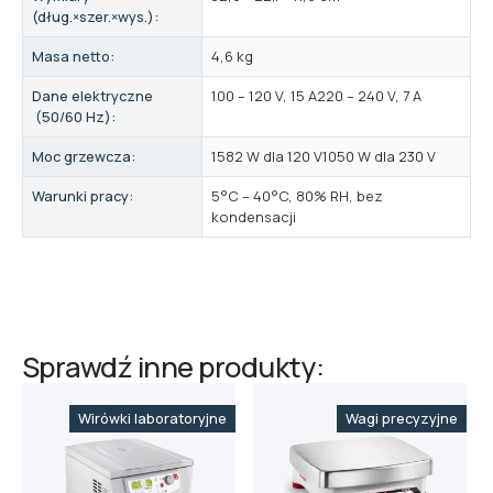
(dług.×szer.×wys.):
Masa netto:
4,6 kg
Dane elektryczne
100 – 120 V, 15 A220 – 240 V, 7 A
(50/60 Hz):
Moc grzewcza:
1582 W dla 120 V1050 W dla 230 V
Warunki pracy:
5°C – 40°C, 80% RH, bez
kondensacji
Sprawdź inne produkty:
Wirówki laboratoryjne
Wagi precyzyjne