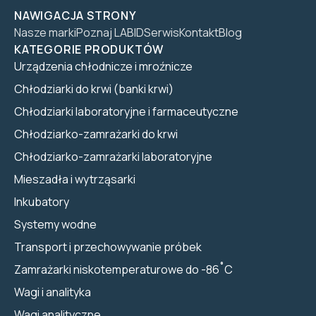
NAWIGACJA STRONY
Nasze marki
Poznaj LABID
Serwis
Kontakt
Blog
KATEGORIE PRODUKTÓW
Urządzenia chłodnicze i mroźnicze
Chłodziarki do krwi (banki krwi)
Chłodziarki laboratoryjne i farmaceutyczne
Chłodziarko-zamrażarki do krwi
Chłodziarko-zamrażarki laboratoryjne
Mieszadła i wytrząsarki
Inkubatory
Systemy wodne
Transport i przechowywanie próbek
Zamrażarki niskotemperaturowe do -86˚C
Wagi i analityka
Wagi analityczne