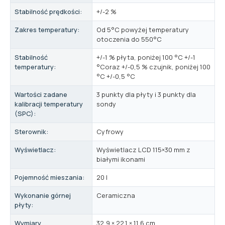
Stabilność prędkości:
+/-2 %
Zakres temperatury:
Od 5°C powyżej temperatury
otoczenia do 550°C
Stabilność
+/-1 % płyta, poniżej 100 °C +/-1
temperatury:
°Coraz +/-0,5 % czujnik, poniżej 100
°C +/-0,5 °C
Wartości zadane
3 punkty dla płyty i 3 punkty dla
kalibracji temperatury
sondy
(SPC):
Sterownik:
Cyfrowy
Wyświetlacz:
Wyświetlacz LCD 115×30 mm z
białymi ikonami
Pojemność mieszania:
20 l
Wykonanie górnej
Ceramiczna
płyty:
Wymiary
32,9 × 22,1 × 11,6 cm