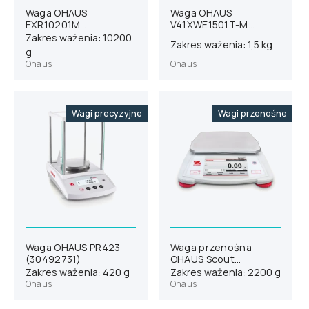
Waga OHAUS
Waga OHAUS
EXR10201M
V41XWE1501T-M
(31059168)
(30035663)
Zakres ważenia: 10200
Zakres ważenia: 1,5 kg
g
Ohaus
Ohaus
Wagi precyzyjne
Wagi przenośne
Waga OHAUS PR423
Waga przenośna
(30492731)
OHAUS Scout
STX2202 (30253064)
Zakres ważenia: 420 g
Zakres ważenia: 2200 g
Ohaus
Ohaus