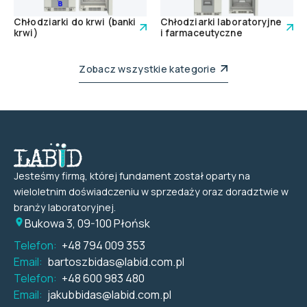
Chłodziarki do krwi (banki
Chłodziarki laboratoryjne
krwi)
i farmaceutyczne
Zobacz wszystkie kategorie
Jesteśmy firmą, której fundament został oparty na
wieloletnim doświadczeniu w sprzedaży oraz doradztwie w
branży laboratoryjnej.
Bukowa 3, 09-100 Płońsk
Telefon:
+48 794 009 353
Email:
bartoszbidas@labid.com.pl
Telefon:
+48 600 983 480
Email:
jakubbidas@labid.com.pl