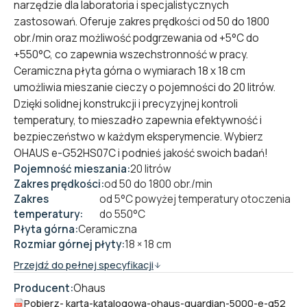
narzędzie dla laboratoria i specjalistycznych
zastosowań. Oferuje zakres prędkości od 50 do 1800
obr./min oraz możliwość podgrzewania od +5°C do
+550°C, co zapewnia wszechstronność w pracy.
Ceramiczna płyta górna o wymiarach 18 x 18 cm
umożliwia mieszanie cieczy o pojemności do 20 litrów.
Dzięki solidnej konstrukcji i precyzyjnej kontroli
temperatury, to mieszadło zapewnia efektywność i
bezpieczeństwo w każdym eksperymencie. Wybierz
OHAUS e-G52HS07C i podnieś jakość swoich badań!
Pojemność mieszania:
20 litrów
Zakres prędkości:
od 50 do 1800 obr./min
Zakres
od 5°C powyżej temperatury otoczenia
temperatury:
do 550°C
Płyta górna:
Ceramiczna
Rozmiar górnej płyty:
18 × 18 cm
Przejdź do pełnej specyfikacji
Producent:
Ohaus
Pobierz
- karta-katalogowa-ohaus-guardian-5000-e-g52