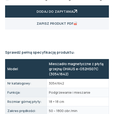
DODAJ DO ZAPYTANIA
ZAPISZ PRODUKT PDF
Sprawdź pełną specyfikację produktu:
Mieszadło magnetyczne z płytą
Model
grzejną OHAUS e-G52HS07C
(30541642)
Nr katalogowy:
30541642
Funkcja:
Podgrzewanie i mieszanie
Rozmiar górnej płyty:
18 × 18 cm
Zakres prędkości:
50 – 1800 obr./min