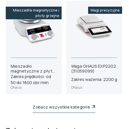
Mieszadła magnetyczne i
Wagi precyzyjne
płyty grzejne
Mieszadło
Waga OHAUS EXP2202
magnetyczne z płytą
(31059099)
grzejną OHAUS e-
Zakres prędkości: od
Zakres ważenia: 2200 g
G52HSRDA
50 do 1800 obr./min
(30541640)
Ohaus
Ohaus
Zobacz wszystkie kategorie