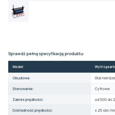
Sprawdź pełną specyfikację produktu:
Model
Wytrząsark
Obudowa:
Stal nierd
Sterowanie:
Cyfrowe
Zakres prędkości:
od 500 do 2
Dokładność prędkości:
± 25 obr./m