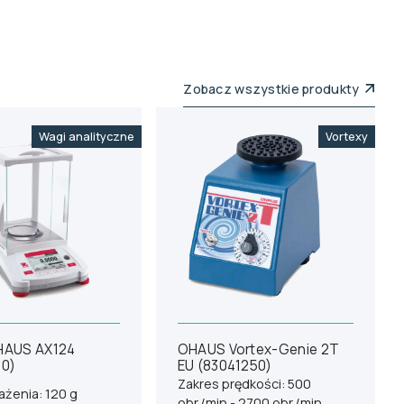
Zobacz wszystkie produkty
Wagi analityczne
Vortexy
HAUS AX124
OHAUS Vortex-Genie 2T
10)
EU (83041250)
Zakres prędkości: 500
ażenia: 120 g
obr./min - 2700 obr./min