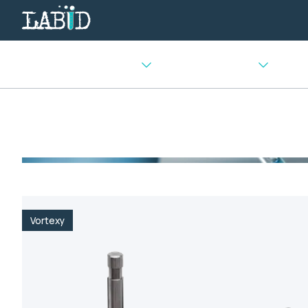
Urządzenia chłodnicze
Sprzęt laboratoryjny
Urządz
Strona główna
>
Mieszadła i wytrząsarki
>
Vortexy
>
Wytr
Vortexy