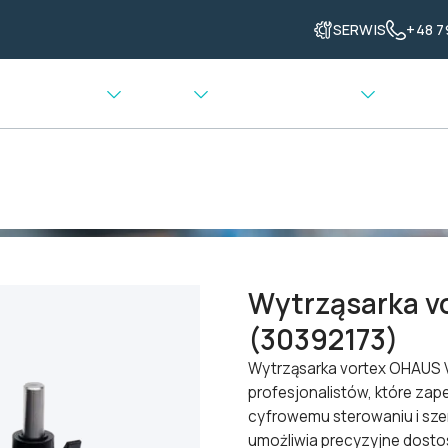
SERWIS
+48 7
enia grzewcze
Ważenie
Transport materiału
ząsarka vortex OHAUS VXMTDG (30392173)
Wytrząsarka 
(30392173)
Wytrząsarka vortex OHAUS 
profesjonalistów, które zap
cyfrowemu sterowaniu i sze
umożliwia precyzyjne dostos