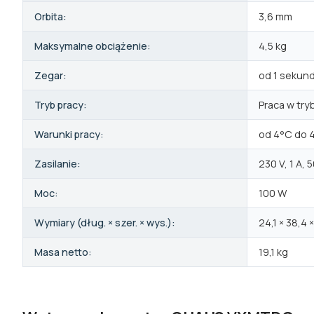
Orbita:
3,6 mm
Maksymalne obciążenie:
4,5 kg
Zegar:
od 1 sekun
Tryb pracy:
Praca w try
Warunki pracy:
od 4°C do 
Zasilanie:
230 V, 1 A,
Moc:
100 W
Wymiary (dług. × szer. × wys.):
24,1 × 38,4 
Masa netto:
19,1 kg