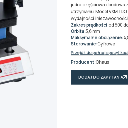
jednoczęściowa obudowa ze 
utrzymaniu. Model VXMTDG 
wydajności i niezawodności
Zakres prędkości:
od 500 do
Orbita:
3,6 mm
Maksymalne obciążenie:
4,
Sterowanie:
Cyfrowe
Przejdź do pełnej specyfikacj
Producent:
Ohaus
DODAJ DO ZAPYTANIA