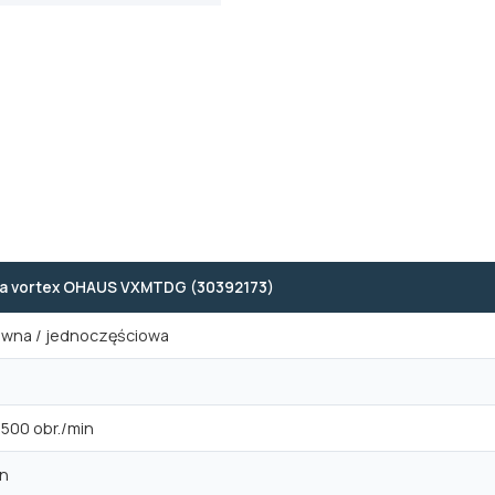
a vortex OHAUS VXMTDG (30392173)
zewna / jednoczęściowa
500 obr./min
in