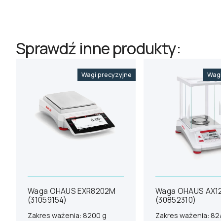
Sprawdź inne produkty:
Wagi precyzyjne
Wagi
Waga OHAUS EXR8202M
Waga OHAUS AX1
(31059154)
(30852310)
Zakres ważenia: 8200 g
Zakres ważenia: 82