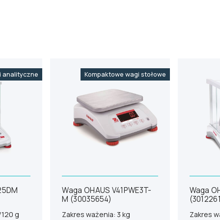
 analityczne
Kompaktowe wagi stołowe
25DM
Waga OHAUS V41PWE3T-
Waga O
M (30035654)
(301226
/120 g
Zakres ważenia: 3 kg
Zakres w