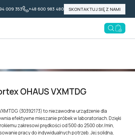
94 009 353
+48 600 983 480
SKONTAKTUJ SIĘ Z NAMI
Nasze marki
Poznaj LABID
Blog
Open searc
Go to e
vortex OHAUS VXMTDG
VXMTDG (30392173) to niezawodne urządzenie dla
ewnia efektywne mieszanie próbek w laboratoriach. Dzięki
rokiemu zakresowi prędkości od 500 do 2500 obr./min,
owanie pracy do indywidualnych potrzeb. Jej solidna,