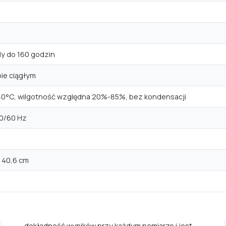
dy do 160 godzin
bie ciągłym
40°C, wilgotność względna 20%-85%, bez kondensacji
 50/60 Hz
× 40,6 cm
dokładność wyników przy każdym pomiarze i jest