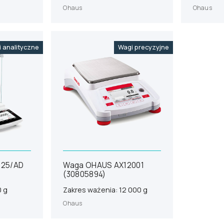
Ohaus
Ohaus
 analityczne
Wagi precyzyjne
125/AD
Waga OHAUS AX12001
(30805894)
0 g
Zakres ważenia: 12 000 g
Ohaus