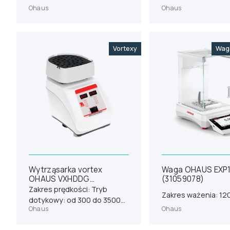
Ohaus
Ohaus
Vortexy
Wagi
Wytrząsarka vortex
Waga OHAUS EXP
OHAUS VXHDDG
(31059078)
(30392136)
Zakres prędkości: Tryb
Zakres ważenia: 12
dotykowy: od 300 do 3500
Ohaus
Ohaus
obr./minTryb ciągły: od 300
do 2500 obr./min