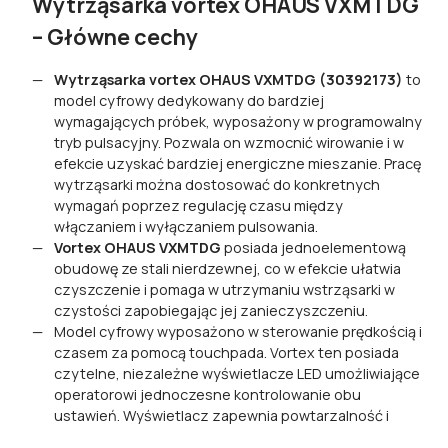
Wytrząsarka vortex OHAUS VXMTDG
– Główne cechy
Wytrząsarka vortex OHAUS VXMTDG (30392173)
to
model cyfrowy dedykowany do bardziej
wymagających próbek, wyposażony w programowalny
tryb pulsacyjny. Pozwala on wzmocnić wirowanie i w
efekcie uzyskać bardziej energiczne mieszanie. Pracę
wytrząsarki można dostosować do konkretnych
wymagań poprzez regulację czasu między
włączaniem i wyłączaniem pulsowania.
Vortex OHAUS VXMTDG
posiada jednoelementową
obudowę ze stali nierdzewnej, co w efekcie ułatwia
czyszczenie i pomaga w utrzymaniu wstrząsarki w
czystości zapobiegając jej zanieczyszczeniu.
Model cyfrowy wyposażono w sterowanie prędkością i
czasem za pomocą touchpada. Vortex ten posiada
czytelne, niezależne wyświetlacze LED umożliwiające
operatorowi jednoczesne kontrolowanie obu
ustawień. Wyświetlacz zapewnia powtarzalność i