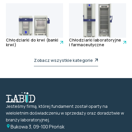
Chłodziarki do krwi (banki
Chłodziarki laboratoryjne
krwi)
i farmaceutyczne
Zobacz wszystkie kategorie
Jesteśmy firmą, której fundament został oparty na
wieloletnim doświadczeniu w sprzedaży oraz doradztwie w
branży laboratoryjnej.
Bukowa 3, 09-100 Płońsk