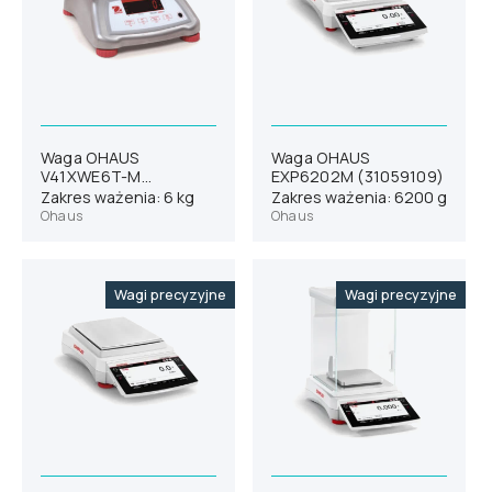
Waga OHAUS
Waga OHAUS
V41XWE6T-M
EXP6202M (31059109)
(30035665)
Zakres ważenia: 6 kg
Zakres ważenia: 6200 g
Ohaus
Ohaus
Wagi precyzyjne
Wagi precyzyjne