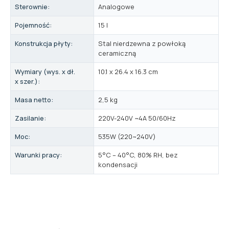
Sterownie:
Analogowe
Pojemność:
15 l
Konstrukcja płyty:
Stal nierdzewna z powłoką
ceramiczną
Wymiary (wys. x dł.
10.1 x 26.4 x 16.3 cm
x szer.):
Masa netto:
2,5 kg
Zasilanie:
220V-240V ~4A 50/60Hz
Moc:
535W (220~240V)
Warunki pracy:
5°C – 40°C, 80% RH, bez
kondensacji