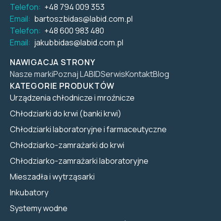
Telefon:
+48 794 009 353
Email:
bartoszbidas@labid.com.pl
Telefon:
+48 600 983 480
Email:
jakubbidas@labid.com.pl
NAWIGACJA STRONY
Nasze marki
Poznaj LABID
Serwis
Kontakt
Blog
KATEGORIE PRODUKTÓW
Urządzenia chłodnicze i mroźnicze
Chłodziarki do krwi (banki krwi)
Chłodziarki laboratoryjne i farmaceutyczne
Chłodziarko-zamrażarki do krwi
Chłodziarko-zamrażarki laboratoryjne
Mieszadła i wytrząsarki
Inkubatory
Systemy wodne