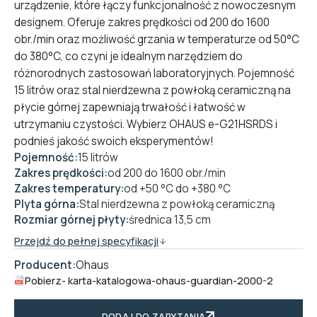
urządzenie, które łączy funkcjonalność z nowoczesnym
designem. Oferuje zakres prędkości od 200 do 1600
obr./min oraz możliwość grzania w temperaturze od 50°C
do 380°C, co czyni je idealnym narzędziem do
różnorodnych zastosowań laboratoryjnych. Pojemność
15 litrów oraz stal nierdzewna z powłoką ceramiczną na
płycie górnej zapewniają trwałość i łatwość w
utrzymaniu czystości. Wybierz OHAUS e-G21HSRDS i
podnieś jakość swoich eksperymentów!
Pojemność:
15 litrów
Zakres prędkości:
od 200 do 1600 obr./min
Zakres temperatury:
od +50 °C do +380 °C
Plyta górna:
Stal nierdzewna z powłoką ceramiczną
Rozmiar górnej płyty:
średnica 13,5 cm
Przejdź do pełnej specyfikacji
Producent:
Ohaus
Pobierz
- karta-katalogowa-ohaus-guardian-2000-2
DODAJ DO ZAPYTANIA