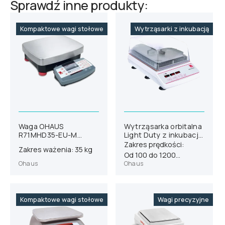
Sprawdź inne produkty:
Kompaktowe wagi stołowe
Wytrząsarki z inkubacją
Waga OHAUS
Wytrząsarka orbitalna
R71MHD35-EU-M
Light Duty z inkubacją
(30104942)
OHAUS ISLDMPHDG
Zakres prędkości:
Zakres ważenia: 35 kg
(30391933)
Od 100 do 1200
Ohaus
Ohaus
obr./min
Kompaktowe wagi stołowe
Wagi precyzyjne