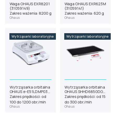
Waga OHAUS EXR8201
Waga OHAUS EXR623M
(31059149)
(31059141)
Zakres ważenia: 8200 g
Zakres ważenia: 620 g
Ohaus
Ohaus
Wytrząsarki laboratoryjne
Wytrząsarki laboratoryjne
Wytrząsarka orbitalna
Wytrząsarka orbitalna
OHAUS e-E51LDMP03
OHAUS SHHD6850DG
(30770917)
(30391886)
Zakres prędkości: od
Zakres prędkości: od 15
100 do 1200 obr./min
do 300 obr./min
Ohaus
Ohaus