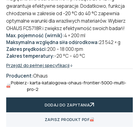
gwarantuje efektywne separacje. Dodatkowo, funkcja
chłodzenia w zakresie od -20 °C do 40 °C zapewnia
optymalne warunki dla wrażliwych materiałów. Wybierz
OHAUS FC5718R i zwiększ efektywność swoich badań!
Max. pojemność (wirnik):
4 × 200 ml
Maksymalna względna siła odśrodkowa:
23 542 × g
Zakres prędkości:
200 – 18 000 rpm
Zakres temperatury:
-20 °C – 40 °C
Przejdź do pełnej specyfikacji
Producent:
Ohaus
Pobierz
- karta-katalogowa-ohaus-frontier-5000-multi-
pro-2
DODAJ DO ZAPYTANIA
ZAPISZ PRODUKT PDF