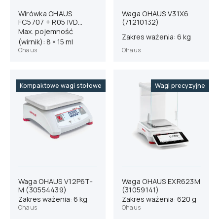
Wirówka OHAUS
Waga OHAUS V31X6
FC5707 + R05 IVD
(71210132)
(83041573)
Max. pojemność
Zakres ważenia: 6 kg
(wirnik): 8 × 15 ml
Ohaus
Ohaus
Kompaktowe wagi stołowe
Wagi precyzyjne
Waga OHAUS V12P6T-
Waga OHAUS EXR623M
M (30554439)
(31059141)
Zakres ważenia: 6 kg
Zakres ważenia: 620 g
Ohaus
Ohaus