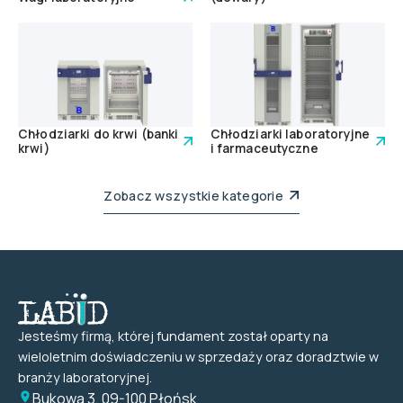
Chłodziarki do krwi (banki
Chłodziarki laboratoryjne
krwi)
i farmaceutyczne
Zobacz wszystkie kategorie
Jesteśmy firmą, której fundament został oparty na
wieloletnim doświadczeniu w sprzedaży oraz doradztwie w
branży laboratoryjnej.
Bukowa 3, 09-100 Płońsk