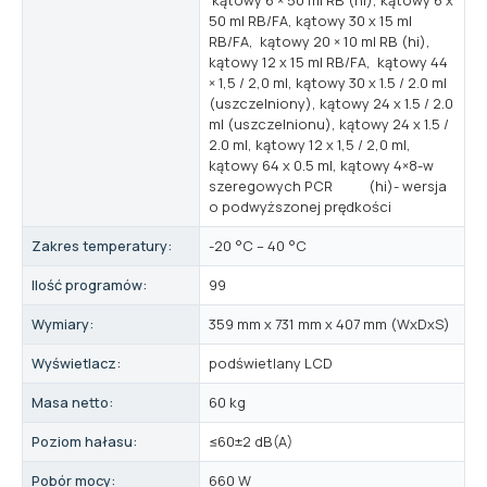
50 ml RB/FA, kątowy 30 x 15 ml
RB/FA, kątowy 20 × 10 ml RB (hi),
kątowy 12 x 15 ml RB/FA, kątowy 44
× 1,5 / 2,0 ml, kątowy 30 x 1.5 / 2.0 ml
(uszczelniony), kątowy 24 x 1.5 / 2.0
ml (uszczelnionu), kątowy 24 x 1.5 /
2.0 ml, kątowy 12 x 1,5 / 2,0 ml,
kątowy 64 x 0.5 ml, kątowy 4×8-w
szeregowych PCR (hi)- wersja
o podwyższonej prędkości
Zakres temperatury:
-20 °C – 40 °C
Ilość programów:
99
Wymiary:
359 mm x 731 mm x 407 mm (WxDxS)
Wyświetlacz:
podświetlany LCD
Masa netto:
60 kg
Poziom hałasu:
≤60±2 dB(A)
Pobór mocy:
660 W