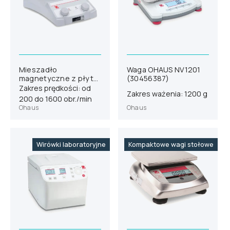
Mieszadło
Waga OHAUS NV1201
magnetyczne z płytą
(30456387)
grzejną OHAUS e-
Zakres prędkości: od
Zakres ważenia: 1200 g
G21HSRDS
200 do 1600 obr./min
(30680269)
Ohaus
Ohaus
Wirówki laboratoryjne
Kompaktowe wagi stołowe