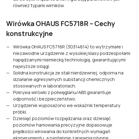
również typami wirników.
Wirówka OHAUS FC5718R – Cechy
konstrukcyjne
Wirówka OHAUS FC5718R (30314814) to wytrzymałe i
niezawodne urządzenie z wysokiej klasy podzespołami
napędzanymi niemiecką technologią, gwarantującymi
najwyższe osiągi.
Solidna konstrukcja ze stali nierdzewnej, odporna na
działanie agresywnych substancji chemicznych
stosowanych w laboratoriach.
Pokrywa wirówki z poliwęglanu/ABS gwarantuje
odporność i bezpieczeństwo.
Urządzenie wyposażono we wskaźnik temperatury
próbki.
Dziesięć poziomów rozpędzania oraz dziesięć
poziomów hamowania precyzyjne dopasowuje
prędkości wirowania do konkretnych wymagań
eksperymentu, a następnie zapewnia płynne