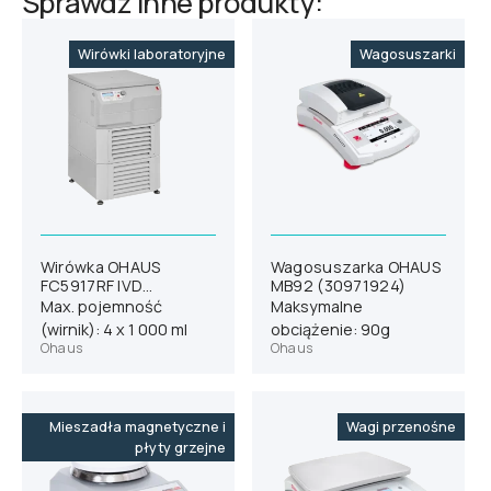
Sprawdź inne produkty:
Wirówki laboratoryjne
Wagosuszarki
Wirówka OHAUS
Wagosuszarka OHAUS
FC5917RF IVD
MB92 (30971924)
(83041587)
Max. pojemność
Maksymalne
(wirnik): 4 x 1 000 ml
obciążenie: 90g
Ohaus
Ohaus
Mieszadła magnetyczne i
Wagi przenośne
płyty grzejne