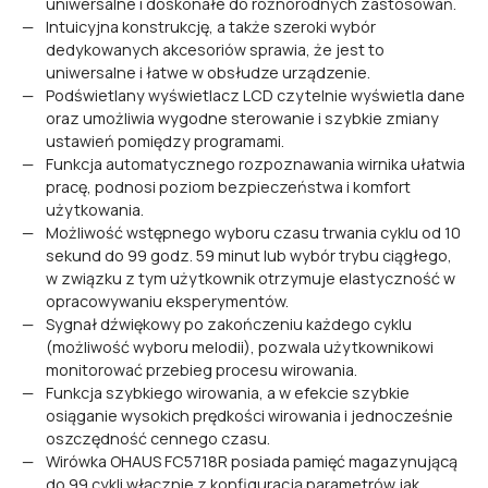
uniwersalne i doskonałe do różnorodnych zastosowań.
Intuicyjna konstrukcję, a także szeroki wybór
dedykowanych akcesoriów sprawia, że jest to
uniwersalne i łatwe w obsłudze urządzenie.
Podświetlany wyświetlacz LCD czytelnie wyświetla dane
oraz umożliwia wygodne sterowanie i szybkie zmiany
ustawień pomiędzy programami.
Funkcja automatycznego rozpoznawania wirnika ułatwia
pracę, podnosi poziom bezpieczeństwa i komfort
użytkowania.
Możliwość wstępnego wyboru czasu trwania cyklu od 10
sekund do 99 godz. 59 minut lub wybór trybu ciągłego,
w związku z tym użytkownik otrzymuje elastyczność w
opracowywaniu eksperymentów.
Sygnał dźwiękowy po zakończeniu każdego cyklu
(możliwość wyboru melodii), pozwala użytkownikowi
monitorować przebieg procesu wirowania.
Funkcja szybkiego wirowania, a w efekcie szybkie
osiąganie wysokich prędkości wirowania i jednocześnie
oszczędność cennego czasu.
Wirówka OHAUS FC5718R posiada pamięć magazynującą
do 99 cykli włącznie z konfiguracją parametrów jak