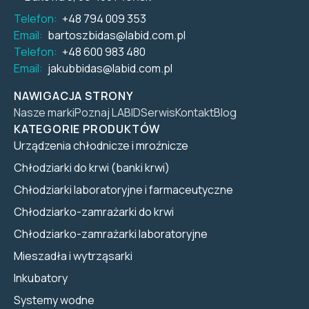
Telefon:
+48 794 009 353
Email:
bartoszbidas@labid.com.pl
Telefon:
+48 600 983 480
Email:
jakubbidas@labid.com.pl
NAWIGACJA STRONY
Nasze marki
Poznaj LABID
Serwis
Kontakt
Blog
KATEGORIE PRODUKTÓW
Urządzenia chłodnicze i mroźnicze
Chłodziarki do krwi (banki krwi)
Chłodziarki laboratoryjne i farmaceutyczne
Chłodziarko-zamrażarki do krwi
Chłodziarko-zamrażarki laboratoryjne
Mieszadła i wytrząsarki
Inkubatory
Systemy wodne