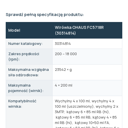
Sprawdź pełną specyfikację produktu:
Wirówka OHAUS FC5718R
Model
(30314814)
Numer katalogowy:
30314814
Zakres prędkości
200 – 18 000
(rpm):
Maksymalna względna
23542 × g
siła odśrodkowa:
Maksymalna
4 × 200 ml
pojemność (wirnik):
Kompatybilność
Wychylny 4 x 100 ml, wychylny 4 x
wirnika:
100 ml (uszczelniony), wychylny 2 x
3MTP, kątowy 6 × 85 ml RB (hi),
kątowy 6 × 85 ml RB, kątowy 4 × 85
ml RB (hi), kątowy 10×50 ml FA,
kątowy 6 × 50 ml RB (hi), kątowy 6 x