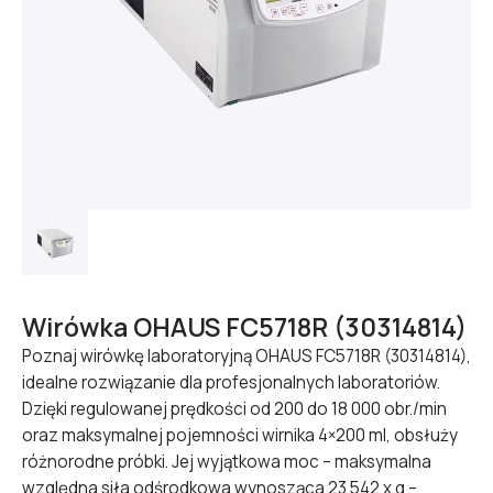
Wirówka OHAUS FC5718R (30314814)
Poznaj wirówkę laboratoryjną OHAUS FC5718R (30314814),
idealne rozwiązanie dla profesjonalnych laboratoriów.
Dzięki regulowanej prędkości od 200 do 18 000 obr./min
oraz maksymalnej pojemności wirnika 4×200 ml, obsłuży
różnorodne próbki. Jej wyjątkowa moc – maksymalna
względna siła odśrodkowa wynosząca 23 542 x g –