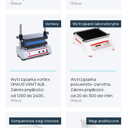
Ohaus
Ohaus
Vortexy
Wytrząsarki laboratoryjne
Wytrząsarka vortex
Wytrząsarka
OHAUS VXMTALB
posuwisto-zwrotna
(30573832)
OHAUS SHRC0719DG
Zakres prędkości:
Zakres prędkości:
(30391830)
od 1200 do 2400
od 20 do 300 obr./min
Ohaus
Ohaus
obr./min
Kompaktowe wagi stołowe
Wagi analityczne