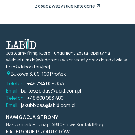
Zobacz wszystkie kategorie
Jesteśmy firmą, której fundament został oparty na
wieloletnim doświadczeniu w sprzedaży oraz doradztwie w
branży laboratoryjnej.
Bukowa 3, 09-100 Płońsk
Telefon:
+48 794 009 353
Email:
bartoszbidas@labid.com.pl
Telefon:
+48 600 983 480
Email:
jakubbidas@labid.com.pl
NAWIGACJA STRONY
Nasze marki
Poznaj LABID
Serwis
Kontakt
Blog
KATEGORIE PRODUKTÓW