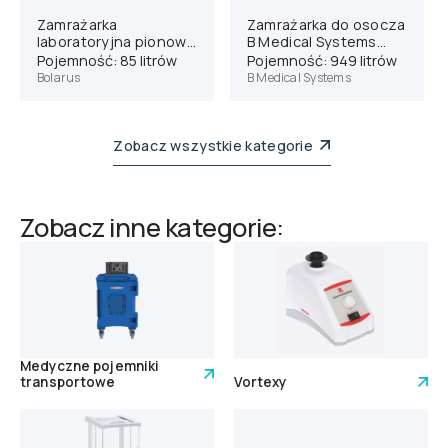
Zamrażarka
Zamrażarka do osocza
laboratoryjna pionowa
B Medical Systems
Bolarus SLM 100
F901
Pojemność: 85 litrów
Pojemność: 949 litrów
Bolarus
B Medical Systems
Zobacz wszystkie kategorie
Zobacz inne kategorie:
Medyczne pojemniki
transportowe
Vortexy