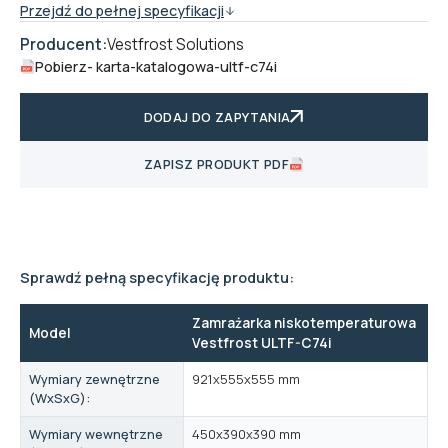
Przejdź do pełnej specyfikacji
Producent:
Vestfrost Solutions
Pobierz
- karta-katalogowa-ultf-c74i
DODAJ DO ZAPYTANIA
ZAPISZ PRODUKT PDF
Sprawdź pełną specyfikację produktu:
Zamrażarka niskotemperaturowa
Model
Vestfrost ULTF-C74i
Wymiary zewnętrzne
921x555x555 mm
(WxSxG):
Wymiary wewnętrzne
450x390x390 mm