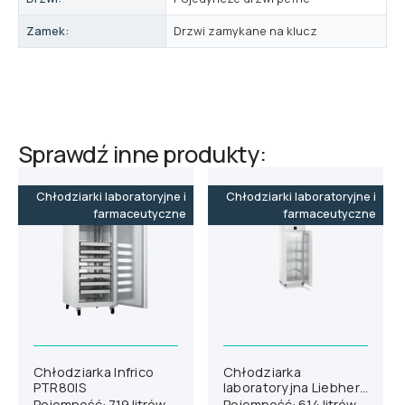
Zamek:
Drzwi zamykane na klucz
Sprawdź inne produkty:
Chłodziarki laboratoryjne i
Chłodziarki laboratoryjne i
farmaceutyczne
farmaceutyczne
Chłodziarka Infrico
Chłodziarka
PTR80IS
laboratoryjna Liebherr
SRPvg 6501
Pojemność: 719 litrów
Pojemność: 614 litrów