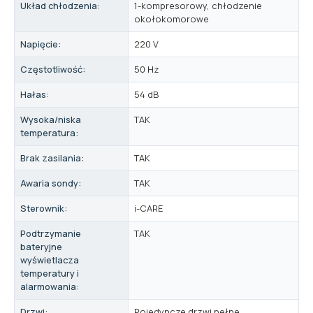
Układ chłodzenia:
1-kompresorowy, chłodzenie
okołokomorowe
Napięcie:
220 V
Częstotliwość:
50 Hz
Hałas:
54 dB
Wysoka/niska
TAK
temperatura:
Brak zasilania:
TAK
Awaria sondy:
TAK
Sterownik:
i-CARE
Podtrzymanie
TAK
bateryjne
wyświetlacza
temperatury i
alarmowania:
Drzwi:
Pojedyncze drzwi pełne