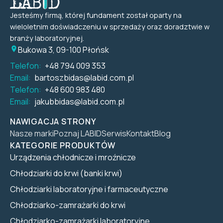
Jesteśmy firmą, której fundament został oparty na
wieloletnim doświadczeniu w sprzedaży oraz doradztwie w
branży laboratoryjnej.
Bukowa 3, 09-100 Płońsk
Telefon:
+48 794 009 353
Email:
bartoszbidas@labid.com.pl
Telefon:
+48 600 983 480
Email:
jakubbidas@labid.com.pl
NAWIGACJA STRONY
Nasze marki
Poznaj LABID
Serwis
Kontakt
Blog
KATEGORIE PRODUKTÓW
Urządzenia chłodnicze i mroźnicze
Chłodziarki do krwi (banki krwi)
Chłodziarki laboratoryjne i farmaceutyczne
Chłodziarko-zamrażarki do krwi
Chłodziarko-zamrażarki laboratoryjne