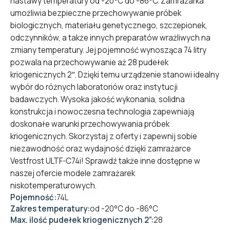
nastawy temperatury od -20°C do -86°C. Zamrażarka
umożliwia bezpieczne przechowywanie próbek
biologicznych, materiału genetycznego, szczepionek,
odczynników, a także innych preparatów wrażliwych na
zmiany temperatury. Jej pojemność wynosząca 74 litry
pozwala na przechowywanie aż 28 pudełek
kriogenicznych 2″. Dzięki temu urządzenie stanowi idealny
wybór do różnych laboratoriów oraz instytucji
badawczych. Wysoka jakość wykonania, solidna
konstrukcja i nowoczesna technologia zapewniają
doskonałe warunki przechowywania próbek
kriogenicznych. Skorzystaj z oferty i zapewnij sobie
niezawodność oraz wydajność dzięki zamrażarce
Vestfrost ULTF-C74i! Sprawdź także inne dostępne w
naszej ofercie modele
zamrażarek
niskotemperaturowych
.
Pojemność:
74L
Zakres temperatury:
od -20°C do -86°C
Max. ilość pudełek kriogenicznych 2”:
28