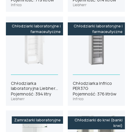
Infrico
Liebherr
Chłodziarki laboratoryjne i
Chłodziarki laboratoryjne i
farmaceutyczne
farmaceutyczne
Chłodziarka
Chłodziarka Infrico
laboratoryjna Liebherr
PER37G
SRFvg 4001
Pojemność: 394 litry
Pojemność: 376 litrów
Liebherr
Infrico
Zamrażarki laboratoryjne
Chłodziarki do krwi (banki
krwi)