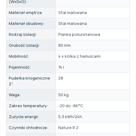
(WxSxG):
Materiał wnętrza:
Stal malowana
Materiał obudowy:
Stal malowana
Rodzaj izolacji:
Pianka poliuretanowa
Grubość izolacji:
80 mm
Mobilność:
4 x kółka z hamulcami
Pojemność:
74 l
Pudełka kriogeniczne
28
2”:
Waga:
50 kg
Zakres temperatury:
-20 do -86°C
Zużycie energii:
5,3 kWh/24h
Czynniki chłodnicze:
Nature R 2