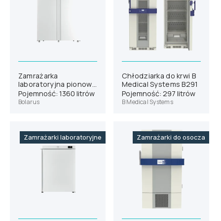
Zamrażarka
Chłodziarka do krwi B
laboratoryjna pionowa
Medical Systems B291
Bolarus SLM 1400
Pojemność: 1360 litrów
Pojemność: 297 litrów
Bolarus
B Medical Systems
Zamrażarki laboratoryjne
Zamrażarki do osocza