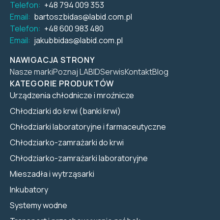
Telefon:
+48 794 009 353
Email:
bartoszbidas@labid.com.pl
Telefon:
+48 600 983 480
Email:
jakubbidas@labid.com.pl
NAWIGACJA STRONY
Nasze marki
Poznaj LABID
Serwis
Kontakt
Blog
KATEGORIE PRODUKTÓW
Urządzenia chłodnicze i mroźnicze
Chłodziarki do krwi (banki krwi)
Chłodziarki laboratoryjne i farmaceutyczne
Chłodziarko-zamrażarki do krwi
Chłodziarko-zamrażarki laboratoryjne
Mieszadła i wytrząsarki
Inkubatory
Systemy wodne