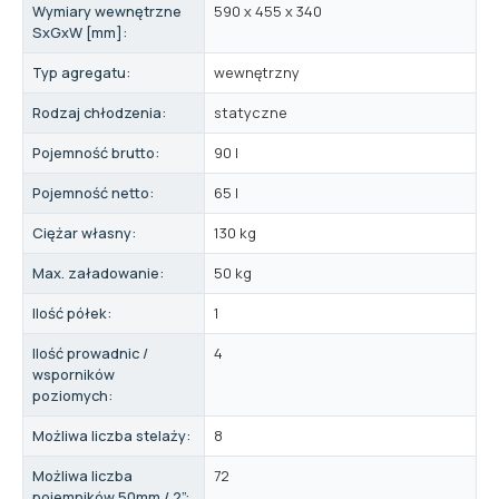
Wymiary wewnętrzne
590 x 455 x 340
SxGxW [mm]:
Typ agregatu:
wewnętrzny
Rodzaj chłodzenia:
statyczne
Pojemność brutto:
90 l
Pojemność netto:
65 l
Ciężar własny:
130 kg
Max. załadowanie:
50 kg
Ilość półek:
1
Ilość prowadnic /
4
wsporników
poziomych:
Możliwa liczba stelaży:
8
Możliwa liczba
72
pojemników 50mm / 2”: