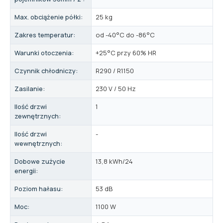
Max. obciążenie półki:
25 kg
Zakres temperatur:
od -40°C do -86°C
Warunki otoczenia:
+25°C przy 60% HR
Czynnik chłodniczy:
R290 / R1150
Zasilanie:
230 V / 50 Hz
Ilość drzwi
1
zewnętrznych:
Ilość drzwi
-
wewnętrznych:
Dobowe zużycie
13,8 kWh/24
energii:
Poziom hałasu:
53 dB
Moc:
1100 W