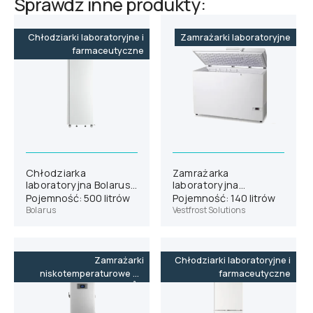
Sprawdź inne produkty:
Chłodziarki laboratoryjne i
Zamrażarki laboratoryjne
farmaceutyczne
Chłodziarka
Zamrażarka
laboratoryjna Bolarus
laboratoryjna
SLC 500
Vestfrost VT 146
Pojemność: 500 litrów
Pojemność: 140 litrów
Bolarus
Vestfrost Solutions
Zamrażarki
Chłodziarki laboratoryjne i
niskotemperaturowe do
farmaceutyczne
-86˚C