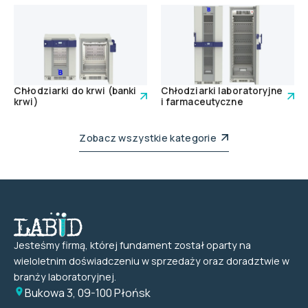
Chłodziarki do krwi (banki
Chłodziarki laboratoryjne
krwi)
i farmaceutyczne
Zobacz wszystkie kategorie
Jesteśmy firmą, której fundament został oparty na
wieloletnim doświadczeniu w sprzedaży oraz doradztwie w
branży laboratoryjnej.
Bukowa 3, 09-100 Płońsk