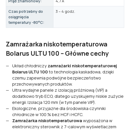
Prąd znamionowy:
4,7 A
Czas potrzebny do
3 – 4 godz.
osiągnięcia
temperatury -80°C:
Zamrażarka niskotemperaturowa
Bolarus ULTU 100 – Główne cechy
Układ chłodniczy
zamrażarki niskotemperaturowej
Bolarus ULTU 100
to technologia kaskadowa, dzięki
czemu zapewnia podwójne bezpieczeństwo
przechowywanych produktów.
Ultra wydajne panele z izolacją próżniową (VIP) a
dodatkowo tryb ECO, dlatego uzyskujemy niskie zużycie
energii. Izolacja 120 mm (w tym panele VIP).
Ekologiczne, przyjazne dla środowiska czynniki
chłodnicze w 100 % bez HCF i HCFC.
Zamrażarka niskotemperaturowa
wyposażona w
elektroniczny sterownik z 7-calowym wyświetlaczem