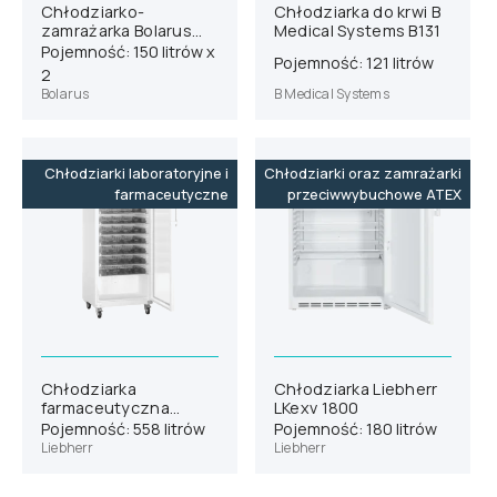
Chłodziarko-
Chłodziarka do krwi B
zamrażarka Bolarus
Medical Systems B131
SLC/SLM 300
Pojemność: 150 litrów x
Pojemność: 121 litrów
2
Bolarus
B Medical Systems
Chłodziarki laboratoryjne i
Chłodziarki oraz zamrażarki
farmaceutyczne
przeciwwybuchowe ATEX
Chłodziarka
Chłodziarka Liebherr
farmaceutyczna
LKexv 1800
Liebherr HMFvh 5511
Pojemność: 558 litrów
Pojemność: 180 litrów
wersja H63
Liebherr
Liebherr