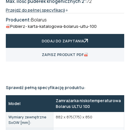
Max. ilość pudełek kriogenicznych 2”:
72
Przejdź do pełnej specyfikacji
Producent:
Bolarus
Pobierz
- karta-katalogowa-bolarus-ultu-100
DODAJ DO ZAPYTANIA
ZAPISZ PRODUKT PDF
Sprawdź pełną specyfikację produktu:
Zamrażarka niskotemperaturowa
Model
Bolarus ULTU 100
Wymiary zewnętrzne
882 x 875(775) x 850
SxGW [mm]: