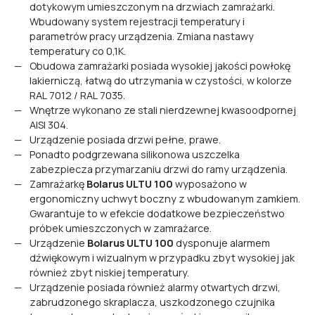
dotykowym umieszczonym na drzwiach zamrażarki.
Wbudowany system rejestracji temperatury i
parametrów pracy urządzenia. Zmiana nastawy
temperatury co 0,1K.
Obudowa zamrażarki posiada wysokiej jakości powłokę
lakierniczą, łatwą do utrzymania w czystości, w kolorze
RAL 7012 / RAL 7035.
Wnętrze wykonano ze stali nierdzewnej kwasoodpornej
AISI 304.
Urządzenie posiada drzwi pełne, prawe.
Ponadto podgrzewana silikonowa uszczelka
zabezpiecza przymarzaniu drzwi do ramy urządzenia.
Zamrażarkę
Bolarus ULTU 100
wyposażono w
ergonomiczny uchwyt boczny z wbudowanym zamkiem.
Gwarantuje to w efekcie dodatkowe bezpieczeństwo
próbek umieszczonych w zamrażarce.
Urządzenie
Bolarus ULTU 100
dysponuje alarmem
dźwiękowym i wizualnym w przypadku zbyt wysokiej jak
również zbyt niskiej temperatury.
Urządzenie posiada również alarmy otwartych drzwi,
zabrudzonego skraplacza, uszkodzonego czujnika