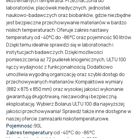
ekstremalnych temperatur. Przeznaczona do
laboratoriów, placówek medycznych, jednostek
naukowo-badawczych oraz biobanków, gdzie niezbędne
jest bezpieczne przechowywanie materiałów w bardzo
niskich temperaturach. Oferuje zakres nastawy
temperatury od -40°C do -86°C oraz pojemność 90 litrów.
Dzięki temu idealnie sprawdzi się w laboratoriach i
instytucjach badawczych. Dzięki możliwości
pomieszczenia aż 72 pudełek kriogenicznych, ULTU 100
łączy wydajność z funkcjonalnością. Dodatkowo
umożliwia wygodną organizację oraz szybki dostęp do
przechowywanych materiałów. Kompaktowe wymiary
(882 x 875 x 850 mm) oraz wysokiej jakości wykonanie
gwarantują długotrwałą, niezawodną i bezpieczną
eksploatację. Wybierz Bolarus ULTU 100 dla najwyższej
jakości przechowywania! Sprawdź także inne dostępne w
naszej ofercie
zamrażarki niskotemperaturowe
.
Pojemność:
90L
Zakres temperatury:
od -40°C do -86°C