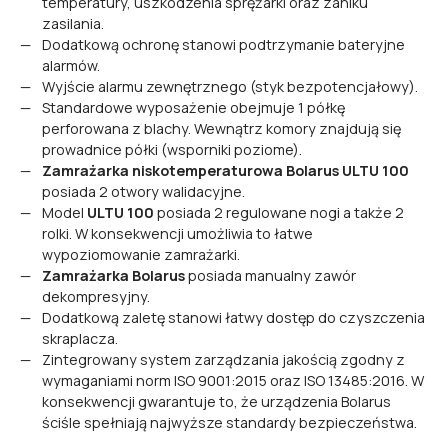
temperatury, uszkodzenia sprężarki oraz zaniku
zasilania.
Dodatkową ochronę stanowi podtrzymanie bateryjne
alarmów.
Wyjście alarmu zewnętrznego (styk bezpotencjałowy).
Standardowe wyposażenie obejmuje 1 półkę
perforowana z blachy. Wewnątrz komory znajdują się
prowadnice półki (wsporniki poziome).
Zamrażarka niskotemperaturowa Bolarus ULTU 100
posiada 2 otwory walidacyjne.
Model
ULTU 100
posiada 2 regulowane nogi a także 2
rolki. W konsekwencji umożliwia to łatwe
wypoziomowanie zamrażarki.
Zamrażarka Bolarus
posiada manualny zawór
dekompresyjny.
Dodatkową zaletę stanowi łatwy dostęp do czyszczenia
skraplacza.
Zintegrowany system zarządzania jakością zgodny z
wymaganiami norm ISO 9001:2015 oraz ISO 13485:2016. W
konsekwencji gwarantuje to, że urządzenia Bolarus
ściśle spełniają najwyższe standardy bezpieczeństwa.