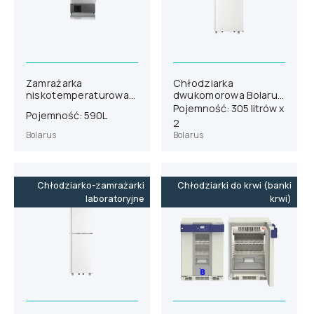
Zamrażarka
Chłodziarka
niskotemperaturowa
dwukomorowa Bolarus
Bolarus ULTU 650
SLC/SLC 700
Pojemność: 305 litrów x
Pojemność: 590L
2
Bolarus
Bolarus
Chłodziarko-zamrażarki
Chłodziarki do krwi (banki
laboratoryjne
krwi)