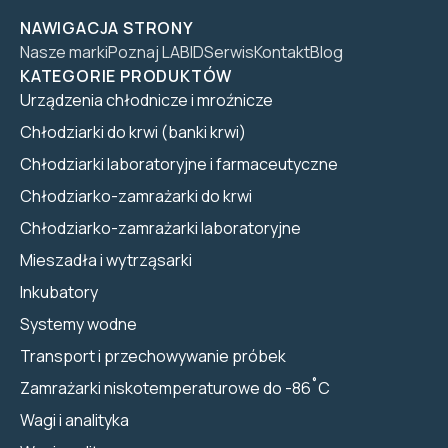
NAWIGACJA STRONY
Nasze marki
Poznaj LABID
Serwis
Kontakt
Blog
KATEGORIE PRODUKTÓW
Urządzenia chłodnicze i mroźnicze
Chłodziarki do krwi (banki krwi)
Chłodziarki laboratoryjne i farmaceutyczne
Chłodziarko-zamrażarki do krwi
Chłodziarko-zamrażarki laboratoryjne
Mieszadła i wytrząsarki
Inkubatory
Systemy wodne
Transport i przechowywanie próbek
Zamrażarki niskotemperaturowe do -86˚C
Wagi i analityka