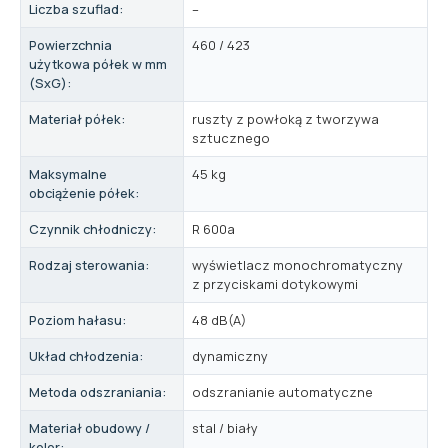
Liczba szuflad:
–
Powierzchnia
460 / 423
użytkowa półek w mm
(SxG):
Materiał półek:
ruszty z powłoką z tworzywa
sztucznego
Maksymalne
45 kg
obciążenie półek:
Czynnik chłodniczy:
R 600a
Rodzaj sterowania:
wyświetlacz monochromatyczny
z przyciskami dotykowymi
Poziom hałasu:
48 dB(A)
Układ chłodzenia:
dynamiczny
Metoda odszraniania:
odszranianie automatyczne
Materiał obudowy /
stal / biały
kolor: