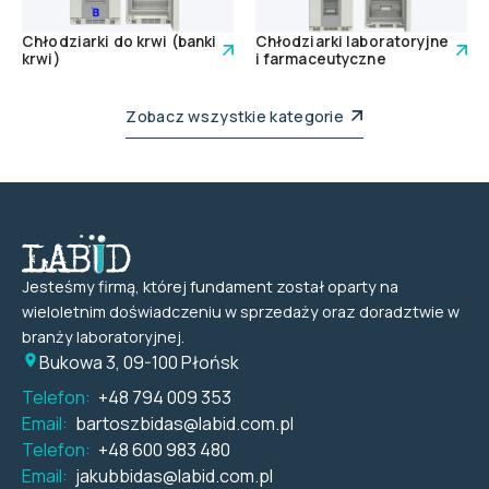
Chłodziarki do krwi (banki
Chłodziarki laboratoryjne
krwi)
i farmaceutyczne
Zobacz wszystkie kategorie
Jesteśmy firmą, której fundament został oparty na
wieloletnim doświadczeniu w sprzedaży oraz doradztwie w
branży laboratoryjnej.
Bukowa 3, 09-100 Płońsk
Telefon:
+48 794 009 353
Email:
bartoszbidas@labid.com.pl
Telefon:
+48 600 983 480
Email:
jakubbidas@labid.com.pl