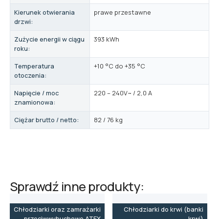
Kierunek otwierania
prawe przestawne
drzwi:
Zużycie energii w ciągu
393 kWh
roku:
Temperatura
+10 °C do +35 °C
otoczenia:
Napięcie / moc
220 – 240V~ / 2,0 A
znamionowa:
Ciężar brutto / netto:
82 / 76 kg
Sprawdź inne produkty:
Chłodziarki oraz zamrażarki
Chłodziarki do krwi (banki
przeciwwybuchowe ATEX
krwi)