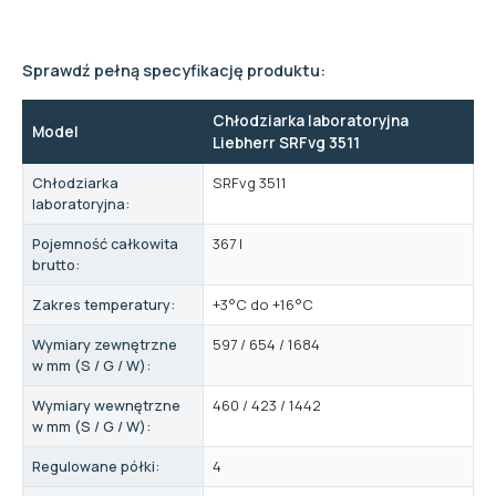
Sprawdź pełną specyfikację produktu:
Chłodziarka laboratoryjna
Model
Liebherr SRFvg 3511
Chłodziarka
SRFvg 3511
laboratoryjna:
Pojemność całkowita
367 l
brutto:
Zakres temperatury:
+3°C do +16°C
Wymiary zewnętrzne
597 / 654 / 1684
w mm (S / G / W):
Wymiary wewnętrzne
460 / 423 / 1442
w mm (S / G / W):
Regulowane półki:
4