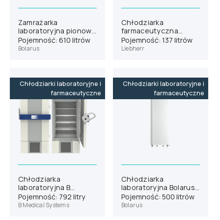
Zamrażarka
Chłodziarka
laboratoryjna pionowa
farmaceutyczna
Bolarus SLM 700
Liebherr HMTvh 1511
Pojemność: 610 litrów
Pojemność: 137 litrów
wersja H63
Bolarus
Liebherr
Chłodziarki laboratoryjne i
Chłodziarki laboratoryjne i
farmaceutyczne
farmaceutyczne
Chłodziarka
Chłodziarka
laboratoryjna B
laboratoryjna Bolarus
Medical Systems L700
SLC 500
Pojemność: 792 litry
Pojemność: 500 litrów
B Medical Systems
Bolarus