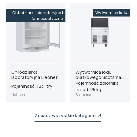
Chłodziarki laboratoryjne i
Wytwornice lodu
farmaceutyczne
Chłodziarka
Wytwornica lodu
laboratoryjna Liebherr
płatkowego Scotsman
SRUvg 1011
AF 80
Pojemność zbiornika
Pojemność: 123 litry
na lód: 25 kg
Liebherr
Scotsman
Zobacz wszystkie kategorie