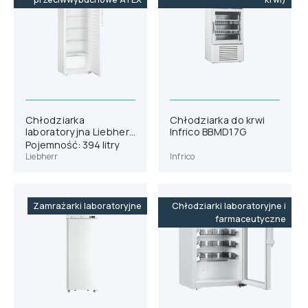
Chłodziarka
Chłodziarka do krwi
laboratoryjna Liebherr
Infrico BBMD17G
SRFfg 4001
Pojemność: 394 litry
Liebherr
Infrico
Zamrażarki laboratoryjne
Chłodziarki laboratoryjne i
farmaceutyczne