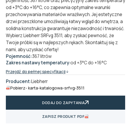
pojemność 367 litrów oraz precyzyjny zakres temperatury
od +3°C do +16°C, co zapewnia optymalne warunki
przechowywania materiałów wrażliwych. Jej estetyczne
drzwi przeszklone umożliwiają łatwy wgląd do wnętrza, a
solidna konstrukcja gwarantuje niezawodność i trwałość.
Wybierz Liebherr SRFvg 3511, aby zyskać pewność, że
Twoje próbki są w najlepszych rękach. Skontaktuj się z
nami, aby uzyskać ofertę!
Pojemność:
367 litrów
Zakres nastawy temperatury:
od +3°C do +16°C
Przejdź do pełnej specyfikacji
Producent:
Liebherr
Pobierz
- karta-katalogowa-srfvg-3511
DODAJ DO ZAPYTANIA
ZAPISZ PRODUKT PDF