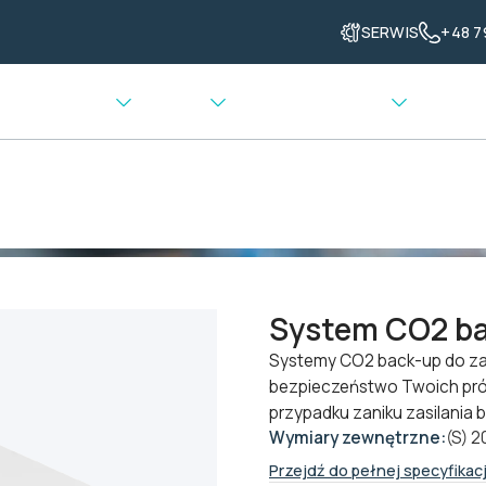
SERWIS
+48 7
enia grzewcze
Ważenie
Transport materiału
esoria kriogeniczne
>
System CO2 back-up do zamrażarek
System CO2 ba
Systemy CO2 back-up do za
bezpieczeństwo Twoich pró
przypadku zaniku zasilania b
Wymiary zewnętrzne:
(S) 2
Przejdź do pełnej specyfikacj