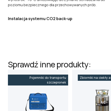
poziomu bezpiecznego dla przechowywanych prób.
Instalacja systemu CO2 back-up
Sprawdź inne produkty:
Pojemniki do transportu
Zbiorniki na ciekły 
szczepionek