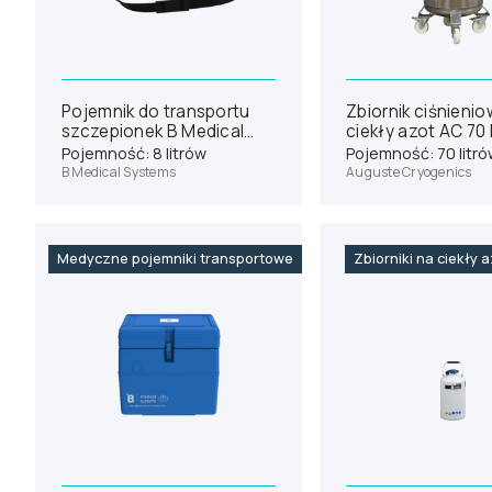
Pojemnik do transportu
Zbiornik ciśnieni
szczepionek B Medical
ciekły azot AC 70
Systems RCW4
Pojemność: 8 litrów
Pojemność: 70 litr
B Medical Systems
Auguste Cryogenics
Medyczne pojemniki transportowe
Zbiorniki na ciekły 