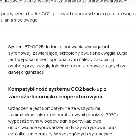
 dozowania CO2, wskaźniki zasilania oraz stanów awaryjnych.
podłączenia butli z CO2, przewód doprowadzania gazu do wnętrza 
ilania sieciowego.
System BT-CO2B do funkcjonowania wymaga butli
syfonowej, zawierającej skroplony dwutlenek węgla. Butla
jest wyposażeniem opcjonalnym i należy zakupić ją
osobno przy uwzględnieniu procedur obowiązujących w
danej organizacji.
Kompatybilność systemu CO2 back-up z
zamrażarkami niskotemperaturowymi
Urządzenie jest kompatybilne ze wszystkimi
zamrażarkami niskotemperaturowymi (poniżej -70°C)
wyposażonymi w odpowiednie porty kablowe
umożliwiające wprowadzenie dyszy wtryskowej oraz
czujnika temperatury. W szczególnych sytuacjach