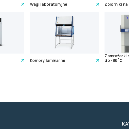
Wagi laboratoryjne
Zbiorniki na
Zamrażarki
Komory laminarne
do -86˚C
KA