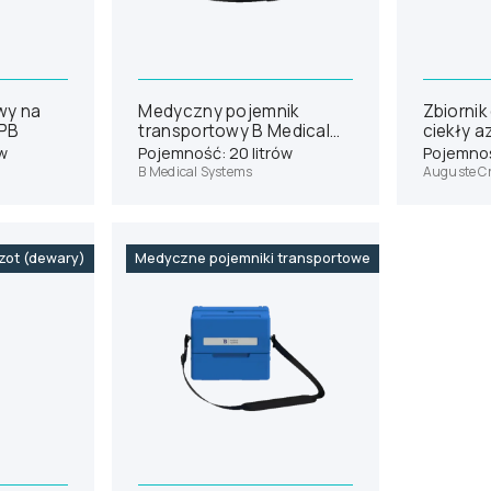
owy na
Medyczny pojemnik
Zbiornik
 PB
transportowy B Medical
ciekły a
Systems MT8
ów
Pojemność: 20 litrów
Pojemnoś
B Medical Systems
Auguste C
azot (dewary)
Medyczne pojemniki transportowe