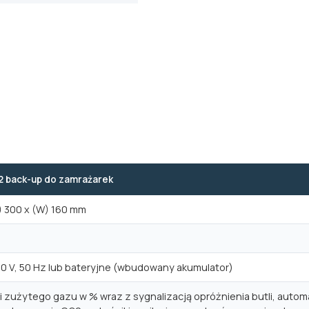
 back-up do zamrażarek
G) 300 x (W) 160 mm
30 V, 50 Hz lub bateryjne (wbudowany akumulator)
ci zużytego gazu w % wraz z sygnalizacją opróżnienia butli, aut