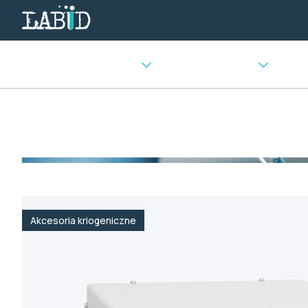
Urządzenia chłodnicze
Sprzęt laboratoryjny
Urządz
Strona główna
>
Transport i przechowywanie próbek
>
Akc
Akcesoria kriogeniczne