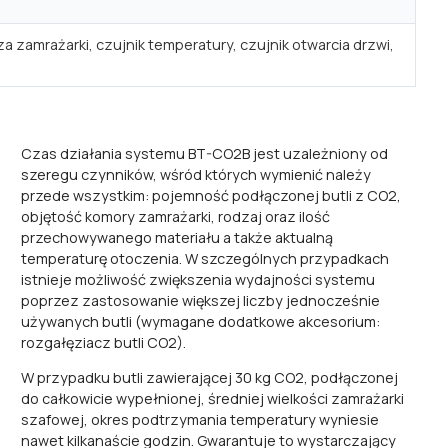
zamrażarki, czujnik temperatury, czujnik otwarcia drzwi,
Czas działania systemu BT-CO2B jest uzależniony od
szeregu czynników, wśród których wymienić należy
przede wszystkim: pojemność podłączonej butli z CO2,
objętość komory zamrażarki, rodzaj oraz ilość
przechowywanego materiału a także aktualną
temperaturę otoczenia. W szczególnych przypadkach
istnieje możliwość zwiększenia wydajności systemu
poprzez zastosowanie większej liczby jednocześnie
używanych butli (wymagane dodatkowe akcesorium:
rozgałęziacz butli CO2).
W przypadku butli zawierającej 30 kg CO2, podłączonej
do całkowicie wypełnionej, średniej wielkości zamrażarki
szafowej, okres podtrzymania temperatury wyniesie
nawet kilkanaście godzin. Gwarantuje to wystarczający