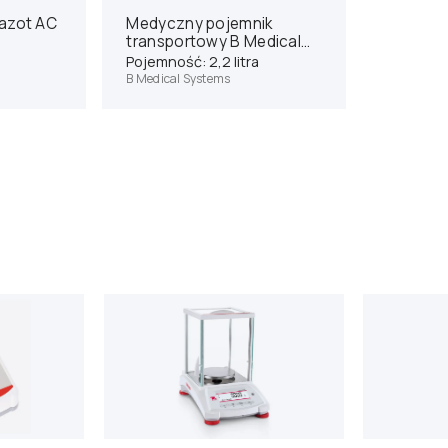
 azot AC
Medyczny pojemnik
transportowy B Medical
Systems MT2
Pojemność: 2,2 litra
B Medical Systems