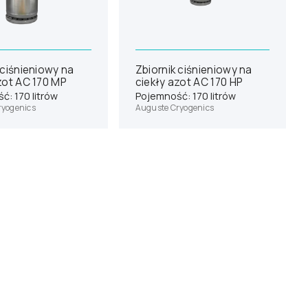
 ciśnieniowy na
Zbiornik ciśnieniowy na
zot AC 170 MP
ciekły azot AC 170 HP
ć: 170 litrów
Pojemność: 170 litrów
ryogenics
Auguste Cryogenics