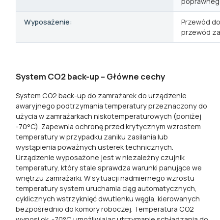
poprawnego
Wyposażenie:
Przewód do 
przewód zas
System CO2 back-up – Główne cechy
System CO2 back-up do zamrażarek do urządzenie
awaryjnego podtrzymania temperatury przeznaczony do
użycia w zamrażarkach niskotemperaturowych (poniżej
-70°C). Zapewnia ochronę przed krytycznym wzrostem
temperatury w przypadku zaniku zasilania lub
wystąpienia poważnych usterek technicznych.
Urządzenie wyposażone jest w niezależny czujnik
temperatury, który stale sprawdza warunki panujące we
wnętrzu zamrażarki. W sytuacji nadmiernego wzrostu
temperatury system uruchamia ciąg automatycznych,
cyklicznych wstrzyknięć dwutlenku węgla, kierowanych
bezpośrednio do komory roboczej. Temperatura CO2
wynosi ok. -70°C umożliwiając utrzymanie schładzania do