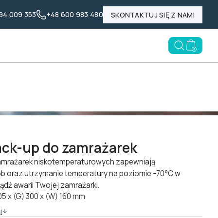
94 009 353
+48 600 983 480
SKONTAKTUJ SIĘ Z NAMI
Nasze marki
Poznaj LABID
Blog
Open searc
Go to e
ck-up do zamrażarek
mrażarek niskotemperaturowych zapewniają
b oraz utrzymanie temperatury na poziomie -70°C w
ądź awarii Twojej zamrażarki.
05 x (G) 300 x (W) 160 mm
i