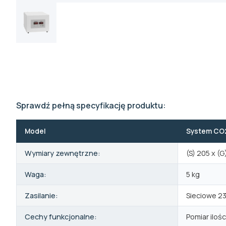
Sprawdź pełną specyfikację produktu:
Model
System CO2
Wymiary zewnętrzne:
(S) 205 x (
Waga:
5 kg
Zasilanie:
Sieciowe 2
Cechy funkcjonalne:
Pomiar iloś