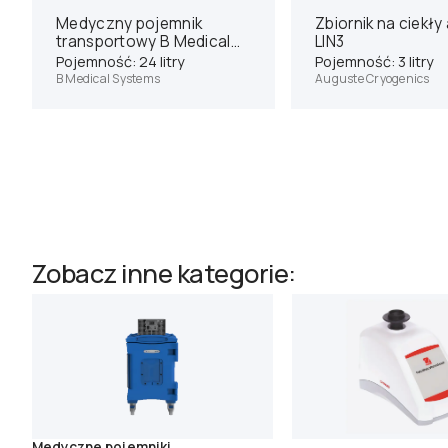
Medyczny pojemnik
Zbiornik na ciekły
transportowy B Medical
LIN3
Systems MT12
Pojemność: 24 litry
Pojemność: 3 litry
B Medical Systems
Auguste Cryogenics
Zobacz inne kategorie:
Medyczne pojemniki