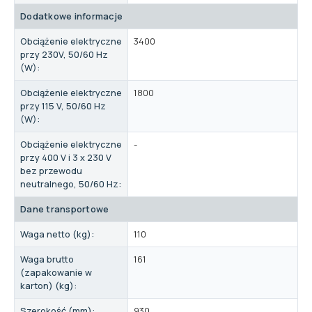
Dodatkowe informacje
Obciążenie elektryczne
3400
przy 230V, 50/60 Hz
(W):
Obciążenie elektryczne
1800
przy 115 V, 50/60 Hz
(W):
Obciążenie elektryczne
-
przy 400 V i 3 x 230 V
bez przewodu
neutralnego, 50/60 Hz:
Dane transportowe
Waga netto (kg):
110
Waga brutto
161
(zapakowanie w
karton) (kg):
Szerokość (mm):
930