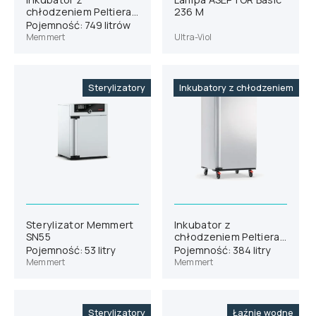
chłodzeniem Peltiera
236 M
Memmert IPP750eco
Pojemność: 749 litrów
Memmert
Ultra-Viol
Sterylizatory
Inkubatory z chłodzeniem
Sterylizator Memmert
Inkubator z
SN55
chłodzeniem Peltiera
Memmert IPP410eco
Pojemność: 53 litry
Pojemność: 384 litry
Memmert
Memmert
Sterylizatory
Łaźnie wodne