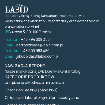
Jesteśmy firmą, której fundament został oparty na
wieloletnim doświadczeniu w sprzedaży oraz doradztwie w
branży laboratoryjnej.
Bukowa 3, 09-100 Płońsk
Telefon:
+48 794 009 353
Email:
bartoszbidas@labid.com.pl
Telefon:
+48 600 983 480
Email:
jakubbidas@labid.com.pl
NAWIGACJA STRONY
Nasze marki
Poznaj LABID
Serwis
Kontakt
Blog
KATEGORIE PRODUKTÓW
Urządzenia chłodnicze i mroźnicze
Chłodziarki do krwi (banki krwi)
Chłodziarki laboratoryjne i farmaceutyczne
Chłodziarko-zamrażarki do krwi