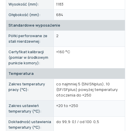
Wysokość (mm):
1183
Głębokość (mm):
684
Standardowe wyposażenie
Półki perforowane ze
2
stali nierdzewnej:
Certyfikat kalibracji
+160 °C
(pomiar w środkowym
punkcie komory):
Temperatura
Zakres temperatury
co najmniej 5 (SN/SNplus), 10
pracy (℃):
(SF/SFplus) powyżej temperatury
otoczenia do +250
Zakres ustawień
+20 to +250
temperatury (℃):
Dokładność ustawienia
do 99,9: 0,1 / od 100: 0,5
temperatury (℃):