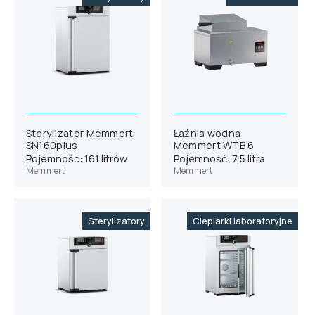
Sterylizator Memmert
Łaźnia wodna
SN160plus
Memmert WTB 6
Pojemność: 161 litrów
Pojemność: 7,5 litra
Memmert
Memmert
Sterylizatory
Cieplarki laboratoryjne