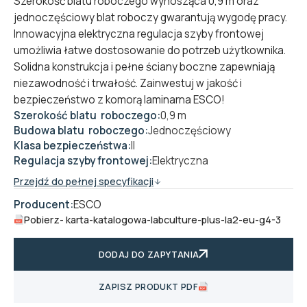
Szerokość blatu roboczego wynosząca 0,9 m oraz
jednoczęściowy blat roboczy gwarantują wygodę pracy.
Innowacyjna elektryczna regulacja szyby frontowej
umożliwia łatwe dostosowanie do potrzeb użytkownika.
Solidna konstrukcja i pełne ściany boczne zapewniają
niezawodność i trwałość. Zainwestuj w jakość i
bezpieczeństwo z komorą laminarna ESCO!
Szerokość blatu roboczego:
0,9 m
Budowa blatu roboczego:
Jednoczęściowy
Klasa bezpieczeństwa:
II
Regulacja szyby frontowej:
Elektryczna
Przejdź do pełnej specyfikacji
Producent:
ESCO
Pobierz
- karta-katalogowa-labculture-plus-la2-eu-g4-3
DODAJ DO ZAPYTANIA
ZAPISZ PRODUKT PDF