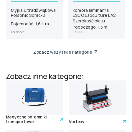
Myjka ultradźwiękowa
Komora laminarna
Polsonic Sonic-2
ESCO Labculture LA2-
5E8-EU G4
Szerokość blatu
Pojemność: 1,6 litra
roboczego: 1,5 m
Polsonic
ESCO
Zobacz wszystkie kategorie
Zobacz inne kategorie:
Medyczne pojemniki
transportowe
Vortexy