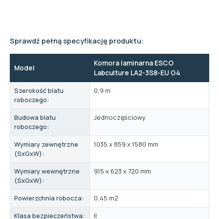
Sprawdź pełną specyfikację produktu:
Komora laminarna ESCO
Model
Labculture LA2-3S8-EU G4
Szerokość blatu
0,9 m
roboczego:
Budowa blatu
Jednoczęściowy
roboczego:
Wymiary zewnętrzne
1035 x 859 x 1580 mm
(SxGxW):
Wymiary wewnętrzne
915 x 623 x 720 mm
(SxGxW):
Powierzchnia robocza:
0,45 m2
Klasa bezpieczeństwa:
II