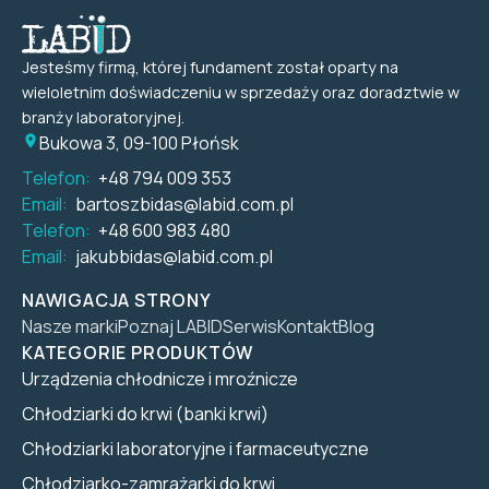
Jesteśmy firmą, której fundament został oparty na
wieloletnim doświadczeniu w sprzedaży oraz doradztwie w
branży laboratoryjnej.
Bukowa 3, 09-100 Płońsk
Telefon:
+48 794 009 353
Email:
bartoszbidas@labid.com.pl
Telefon:
+48 600 983 480
Email:
jakubbidas@labid.com.pl
NAWIGACJA STRONY
Nasze marki
Poznaj LABID
Serwis
Kontakt
Blog
KATEGORIE PRODUKTÓW
Urządzenia chłodnicze i mroźnicze
Chłodziarki do krwi (banki krwi)
Chłodziarki laboratoryjne i farmaceutyczne
Chłodziarko-zamrażarki do krwi