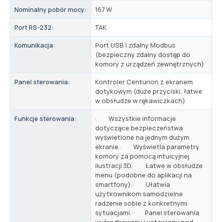
Nominalny pobór mocy:
167 W
Port RS-232:
TAK
Komunikacja:
Port USB i zdalny Modbus
(bezpieczny zdalny dostęp do
komory z urządzeń zewnętrznych)
Panel sterowania:
Kontroler Centurion z ekranem
dotykowym (duże przyciski, łatwe
w obsłudze w rękawiczkach)
Funkcje sterowania:
· Wszystkie informacje
dotyczące bezpieczeństwa
wyświetlone na jednym dużym
ekranie.· Wyświetla parametry
komory za pomocą intuicyjnej
ilustracji 3D.· Łatwe w obsłudze
menu (podobne do aplikacji na
smartfony).· Ułatwia
użytkownikom samodzielne
radzenie sobie z konkretnymi
sytuacjami.· Panel sterowania
wyśrodkowany i ustawiony pod