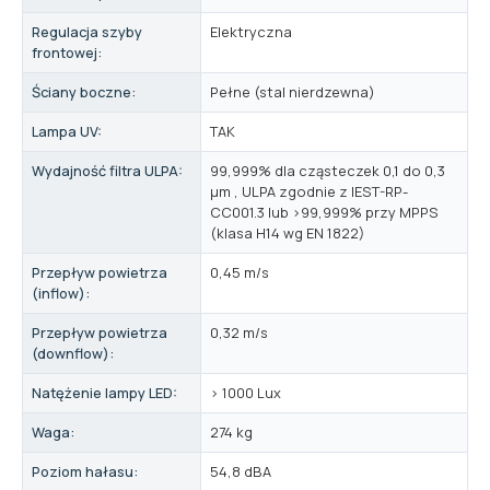
Regulacja szyby
Elektryczna
frontowej:
Ściany boczne:
Pełne (stal nierdzewna)
Lampa UV:
TAK
Wydajność filtra ULPA:
99,999% dla cząsteczek 0,1 do 0,3
μm , ULPA zgodnie z IEST-RP-
CC001.3 lub >99,999% przy MPPS
(klasa H14 wg EN 1822)
Przepływ powietrza
0,45 m/s
(inflow):
Przepływ powietrza
0,32 m/s
(downflow):
Natężenie lampy LED:
> 1000 Lux
Waga:
274 kg
Poziom hałasu:
54,8 dBA