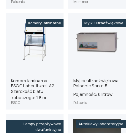
Polsonic
Memmert
Komory laminarne
Myjki ultradźwiękowe
Komora laminarna
Myjka ultradźwiękowa
ESCO Labculture LA2-
Polsonic Sonic-5
6E8-EU G4
Szerokość blatu
Pojemność: 6 litrów
roboczego: 1,8 m
ESCO
Polsonic
Lampy przepływowe
Autoklawy laboratoryjne
dwufunkcyjne