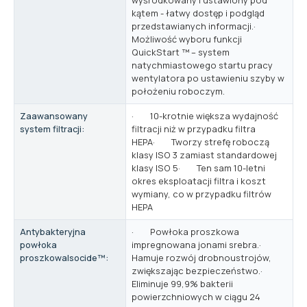
kątem - łatwy dostęp i podgląd
przedstawianych informacji.·
Możliwość wyboru funkcji
QuickStart ™ – system
natychmiastowego startu pracy
wentylatora po ustawieniu szyby w
położeniu roboczym.
Zaawansowany
· 10-krotnie większa wydajność
system filtracji:
filtracji niż w przypadku filtra
HEPA· Tworzy strefę roboczą
klasy ISO 3 zamiast standardowej
klasy ISO 5· Ten sam 10-letni
okres eksploatacji filtra i koszt
wymiany, co w przypadku filtrów
HEPA
Antybakteryjna
· Powłoka proszkowa
powłoka
impregnowana jonami srebra.·
proszkowaIsocide™:
Hamuje rozwój drobnoustrojów,
zwiększając bezpieczeństwo.·
Eliminuje 99,9% bakterii
powierzchniowych w ciągu 24