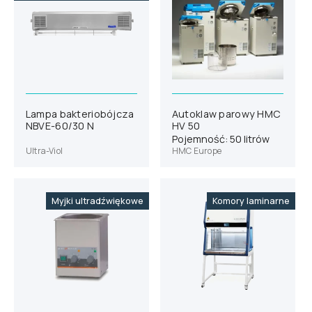
Lampa bakteriobójcza
Autoklaw parowy HMC
NBVE-60/30 N
HV 50
Pojemność: 50 litrów
Ultra-Viol
HMC Europe
Myjki ultradźwiękowe
Komory laminarne